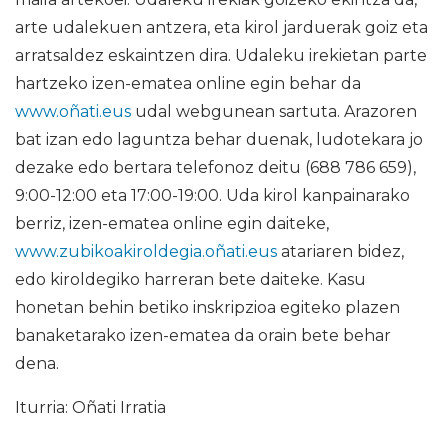
arte udalekuen antzera, eta kirol jarduerak goiz eta
arratsaldez eskaintzen dira. Udaleku irekietan parte
hartzeko izen-ematea online egin behar da
www.oñati.eus
udal webgunean sartuta. Arazoren
bat izan edo laguntza behar duenak, ludotekara jo
dezake edo bertara telefonoz deitu (688 786 659),
9:00-12:00 eta 17:00-19:00. Uda kirol kanpainarako
berriz, izen-ematea online egin daiteke,
www.zubikoakiroldegia.oñati.eus
atariaren bidez,
edo kiroldegiko harreran bete daiteke. Kasu
honetan behin betiko inskripzioa egiteko plazen
banaketarako izen-ematea da orain bete behar
dena.
Iturria: Oñati Irratia