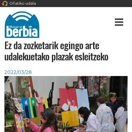
Oñatiko udala
Ez da zozketarik egingo arte
udalekuetako plazak esleitzeko
2022/03/28