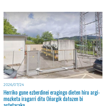
2026/07/24
Herriko gune ezberdinei eragingo dieten hiru argi-
mozketa iragarri ditu Oñargik datozen bi
astetarako