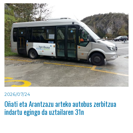
2026/07/24
Oñati eta Arantzazu arteko autobus zerbitzua
indartu egingo da uztailaren 31n