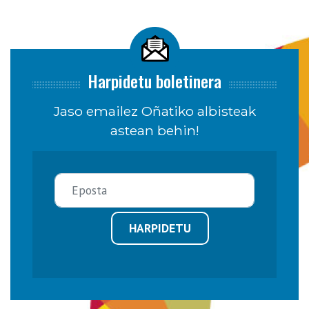
Harpidetu boletinera
Jaso emailez Oñatiko albisteak
astean behin!
HARPIDETU