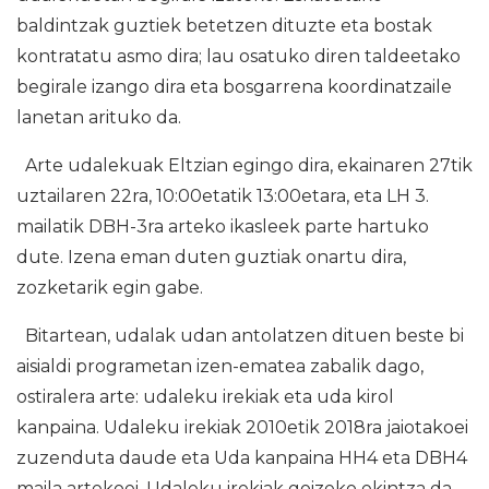
baldintzak guztiek betetzen dituzte eta bostak
kontratatu asmo dira; lau osatuko diren taldeetako
begirale izango dira eta bosgarrena koordinatzaile
lanetan arituko da.
Arte udalekuak Eltzian egingo dira, ekainaren 27tik
uztailaren 22ra, 10:00etatik 13:00etara, eta LH 3.
mailatik DBH-3ra arteko ikasleek parte hartuko
dute. Izena eman duten guztiak onartu dira,
zozketarik egin gabe.
Bitartean, udalak udan antolatzen dituen beste bi
aisialdi programetan izen-ematea zabalik dago,
ostiralera arte: udaleku irekiak eta uda kirol
kanpaina. Udaleku irekiak 2010etik 2018ra jaiotakoei
zuzenduta daude eta Uda kanpaina HH4 eta DBH4
maila artekoei. Udaleku irekiak goizeko ekintza da,