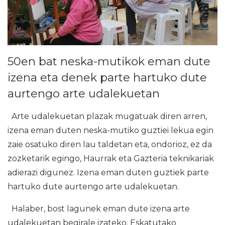
50en bat neska-mutikok eman dute
izena eta denek parte hartuko dute
aurtengo arte udalekuetan
Arte udalekuetan plazak mugatuak diren arren,
izena eman duten neska-mutiko guztiei lekua egin
zaie osatuko diren lau taldetan eta, ondorioz, ez da
zozketarik egingo, Haurrak eta Gazteria teknikariak
adierazi digunez. Izena eman duten guztiek parte
hartuko dute aurtengo arte udalekuetan.
Halaber, bost lagunek eman dute izena arte
udalekuetan begirale izateko. Eskatutako