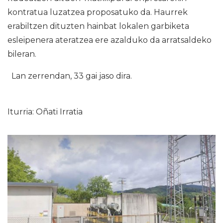
kontratua luzatzea proposatuko da. Haurrek
erabiltzen dituzten hainbat lokalen garbiketa
esleipenera ateratzea ere azalduko da arratsaldeko
bileran.
Lan zerrendan, 33 gai jaso dira.
Iturria: Oñati Irratia