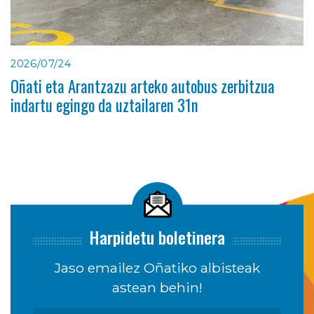
2026/07/24
Oñati eta Arantzazu arteko autobus zerbitzua
indartu egingo da uztailaren 31n
Harpidetu boletinera
Jaso emailez Oñatiko albisteak
astean behin!