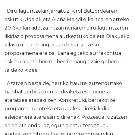
Diru laguntzekin jarraituz, Kirol Batzordearen
eskutik, Udalak eta Aloña Mendi elkartearen arteko
2016ko lankidetza hitzarmenaren diru laguntzaren
likidazio proposamena aurkeztuko da eta Olakuako
jolas gunearen inguruan hesia jartzeko
proposamena ere bai. Lana egiteko aurrekontua
eskatu da eta horren berri emango zaie gobernu
taldeko kideei.
Azaroan bestalde, herriko haurrei zuzendutako
hainbat zerbitzuren kudeaketa esleipenera
ateratzea erabaki zen. Konkretuki, bertakotze
programa, ludoteka eta udaleku irekiak dira
esleipenera atera asmo direnak. Prozesua luzatzen
ari da eta ondorioz, egun aipatu zerbitzuak
kudeatzen dituen Txatxilipurdi enpresarekin