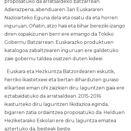
proposatuko da arratsaldeko batzarrean.
Adierazpena, abenduaren 3an Euskararen
Nazioarteko Eguna dela eta osatu da eta horren
inguruan, Oñatin, atzo hasi eta bihar bereziki izango
diren ospakizunen berri ere emango da Tokiko
Gobernu Batzarrean. Euskarazko produktuen
katalogoa zabaltzearen inguruan ere galdetuko
zaie gobernu taldea osatzen duten kideei.
Euskara eta Hezkuntza Batzordearen eskutik,
herriko ikastetxeei eta bertan diharduten guraso
elkarteei eman ohi zaizkien diru laguntzen gaia ere
eztabaidatuko da arratsaldean. 2015-2016
ikasturteko diru laguntzen likidazioa eginda,
bigarren zatia ordaintzea proposatuko da. Helduen
Heziketarako Eskolari ere diru laguntza ematea
aztertuko da, besteak beste.