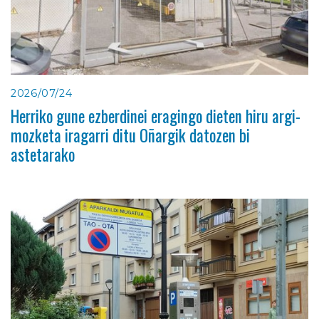
2026/07/24
Herriko gune ezberdinei eragingo dieten hiru argi-
mozketa iragarri ditu Oñargik datozen bi
astetarako