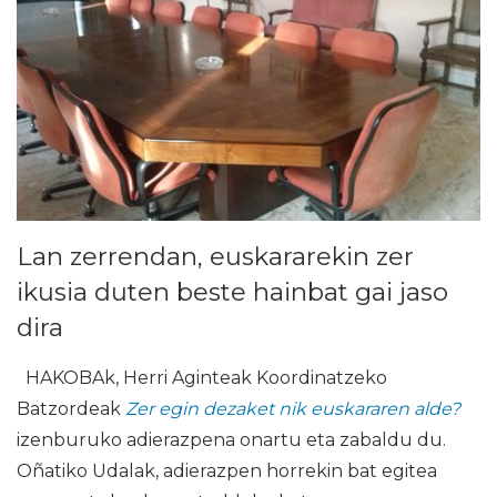
Lan zerrendan, euskararekin zer
ikusia duten beste hainbat gai jaso
dira
HAKOBAk, Herri Aginteak Koordinatzeko
Batzordeak
Zer egin dezaket nik euskararen alde?
izenburuko adierazpena onartu eta zabaldu du.
Oñatiko Udalak, adierazpen horrekin bat egitea