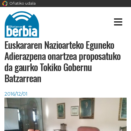
Oñatiko udala
Euskararen Nazioarteko Eguneko
Adierazpena onartzea proposatuko
da gaurko Tokiko Gobernu
Batzarrean
2016/12/01