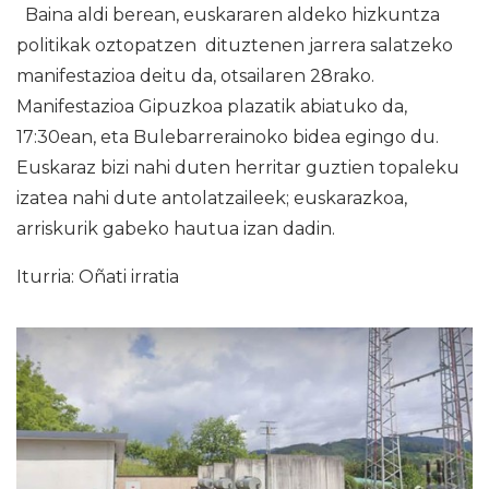
Baina aldi berean, euskararen aldeko hizkuntza
politikak oztopatzen dituztenen jarrera salatzeko
manifestazioa deitu da, otsailaren 28rako.
Manifestazioa Gipuzkoa plazatik abiatuko da,
17:30ean, eta Bulebarrerainoko bidea egingo du.
Euskaraz bizi nahi duten herritar guztien topaleku
izatea nahi dute antolatzaileek; euskarazkoa,
arriskurik gabeko hautua izan dadin.
Iturria: Oñati irratia