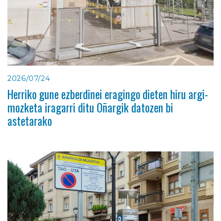
2026/07/24
Herriko gune ezberdinei eragingo dieten hiru argi-
mozketa iragarri ditu Oñargik datozen bi
astetarako