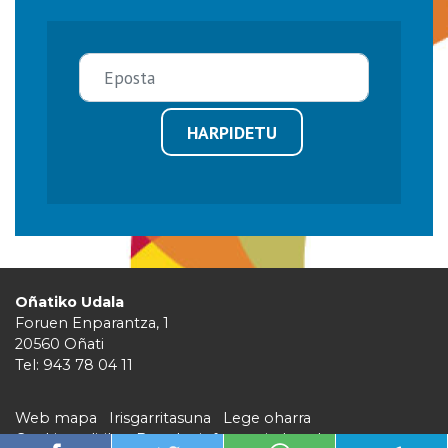
HARPIDETU
Oñatiko Udala
Foruen Enparantza, 1
20560 Oñati
Tel: 943 78 04 11
Web mapa
Irisgarritasuna
Lege oharra
Cookie politika
Barruko informazio kanala