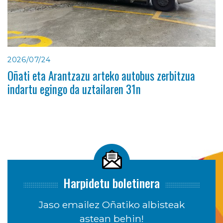
2026/07/24
Oñati eta Arantzazu arteko autobus zerbitzua
indartu egingo da uztailaren 31n
Harpidetu boletinera
Jaso emailez Oñatiko albisteak
astean behin!