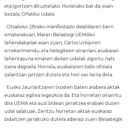
eta igortzen dituztelako. Horietako bat da, esan
bezala, Oñatiko Udala.
Otsaileko 28rako manifestazio deialdiaren berri
ematerakoan, Maren Belastegi UEMAko
lehendakariak esan zuen, Carlos Urkijoren
errekerimendu eta helegiteen oinarrian, euskarari
lehentasuna ematen dioten udalak zigortu nahi
izana dagoela. Horrela, euskararen balio ofiziala
zalantzan jartzen dutela eta hori oso larria dela.
Eusko Jaurlaritzaren txosten baten arabera aktak
euskaraz egitea legezkoa da. Eta horretan oinarritu
dira UEMA eta auzi bidean jarraitzea erabaki duten
udal salatuak. Zentzu horretan aktak euskaraz
bidaltzen jarraituko dutela adierazi zuen Belastegik.