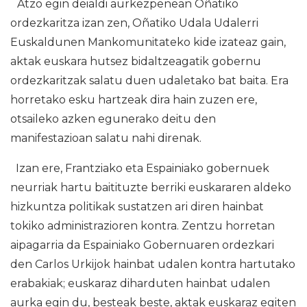
Atzo egin deialdi aurkezpenean Oñatiko
ordezkaritza izan zen, Oñatiko Udala Udalerri
Euskaldunen Mankomunitateko kide izateaz gain,
aktak euskara hutsez bidaltzeagatik gobernu
ordezkaritzak salatu duen udaletako bat baita. Era
horretako esku hartzeak dira hain zuzen ere,
otsaileko azken egunerako deitu den
manifestazioan salatu nahi direnak.
Izan ere, Frantziako eta Espainiako gobernuek
neurriak hartu baitituzte berriki euskararen aldeko
hizkuntza politikak sustatzen ari diren hainbat
tokiko administrazioren kontra. Zentzu horretan
aipagarria da Espainiako Gobernuaren ordezkari
den Carlos Urkijok hainbat udalen kontra hartutako
erabakiak; euskaraz diharduten hainbat udalen
aurka egin du, besteak beste, aktak euskaraz egiten