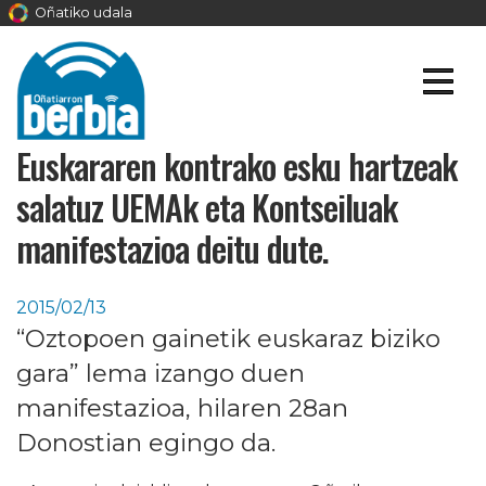
Oñatiko udala
Euskararen kontrako esku hartzeak
salatuz UEMAk eta Kontseiluak
manifestazioa deitu dute.
2015/02/13
“Oztopoen gainetik euskaraz biziko
gara” lema izango duen
manifestazioa, hilaren 28an
Donostian egingo da.