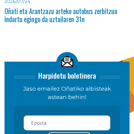
2026/07/24
Oñati eta Arantzazu arteko autobus zerbitzua
indartu egingo da uztailaren 31n
Harpidetu boletinera
Jaso emailez Oñatiko albisteak
astean behin!