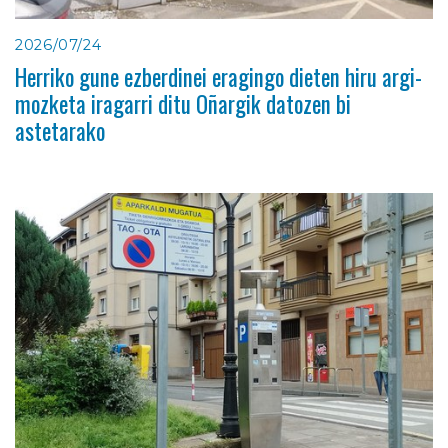
2026/07/24
Herriko gune ezberdinei eragingo dieten hiru argi-
mozketa iragarri ditu Oñargik datozen bi
astetarako