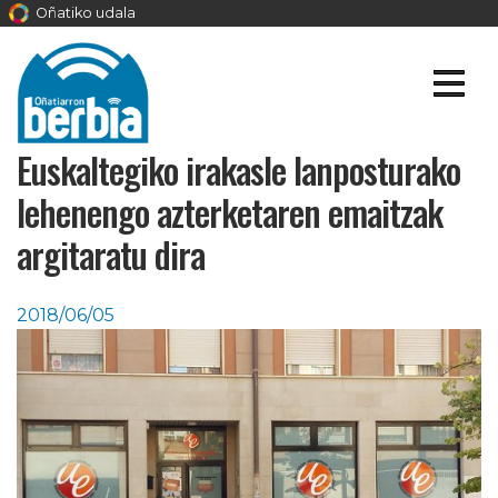
Oñatiko udala
Euskaltegiko irakasle lanposturako
lehenengo azterketaren emaitzak
argitaratu dira
2018/06/05