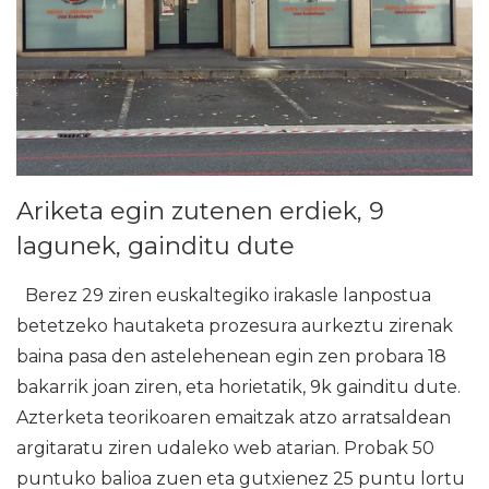
Ariketa egin zutenen erdiek, 9
lagunek, gainditu dute
Berez 29 ziren euskaltegiko irakasle lanpostua
betetzeko hautaketa prozesura aurkeztu zirenak
baina pasa den astelehenean egin zen probara 18
bakarrik joan ziren, eta horietatik, 9k gainditu dute.
Azterketa teorikoaren emaitzak atzo arratsaldean
argitaratu ziren udaleko web atarian. Probak 50
puntuko balioa zuen eta gutxienez 25 puntu lortu