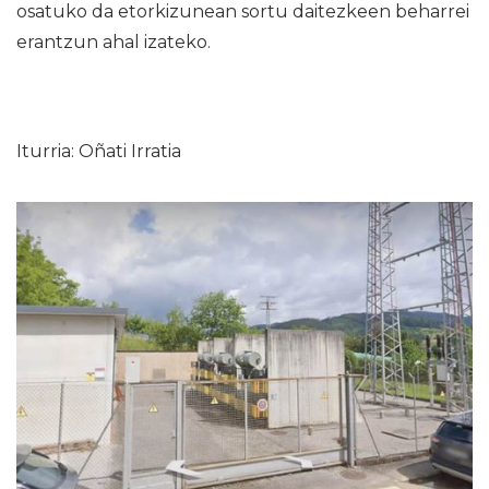
osatuko da etorkizunean sortu daitezkeen beharrei
erantzun ahal izateko.
Iturria: Oñati Irratia