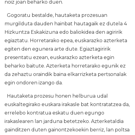
noiz joan beharko duen.
Gogoratu bestalde, hautaketa prozesuan
murgilduta dauden hainbat hautagaik ez dutela 4
Hizkuntza Eskakizuna edo baliokidea den agiririk
egiaztatu. Horretarako epea, euskarazko azterketa
egiten den egunera arte dute. Egiaztagiririk
presentatu ezean, euskarazko azterketa egin
beharko baitute. Azterketa horretarako egunik ez
da zehaztu oraindik baina elkarrizketa pertsonalak
egin ondoren izango da.
Hautaketa prozesu honen helburua udal
euskaltegirako euskara irakasle bat kontratatzea da,
errelebo kontratua eskatu duen egungo
irakaslearen lan jarduna betetzeko. Azterketaldia
gainditzen duten gainontzekoekin berriz, lan poltsa