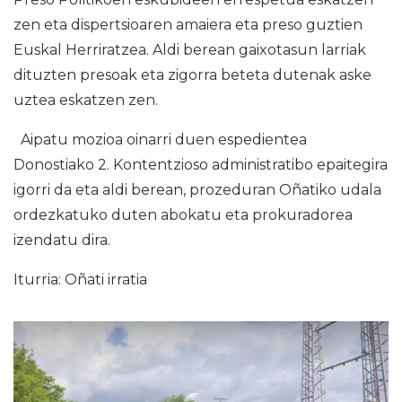
zen eta dispertsioaren amaiera eta preso guztien
Euskal Herriratzea. Aldi berean gaixotasun larriak
dituzten presoak eta zigorra beteta dutenak aske
uztea eskatzen zen.
Aipatu mozioa oinarri duen espedientea
Donostiako 2. Kontentzioso administratibo epaitegira
igorri da eta aldi berean, prozeduran Oñatiko udala
ordezkatuko duten abokatu eta prokuradorea
izendatu dira.
Iturria: Oñati irratia