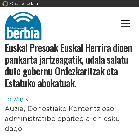
Oñatiko udala
Euskal Presoak Euskal Herrira dioen
pankarta jartzeagatik, udala salatu
dute gobernu Ordezkaritzak eta
Estatuko abokatuak.
2012/11/13
Auzia, Donostiako Kontentzioso
administratibo epaitegiaren esku
dago.