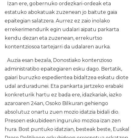
Izan ere, gobernuko ordezkari-ordeak eta
estatuko abokatuak zuzenean jo baitute gaia
epaitegian salatzera. Aurrez ez zaio inolako
errekerimendurik egin udalari aipatu parkarta
kendu dezan eta zuzenean, errekurtso
kontentziosoa tartejarri da udalaren aurka.
Auzia esan bezala, Donostiako kontenzioso
administratibo epaitegiaren esku dago. Bertatik,
gaiari buruzko espedientea bidaltzea eskatu diote
udal arduradunei. Eta pankarta jartzeko erabaki
konkreturik hartu ez bada ere, idazkariak, iazko
azaroaren 24an, Osoko Bilkuran gehiengo
absolutuz onartu zuen mozio idatzia bidali dio.
Presoen eskubideen inguruko mozioa izan zen
hura. Bost puntuko idatzian, besteak beste, Euskal
Preso Politikoen eskubideen errespetua eskatzen