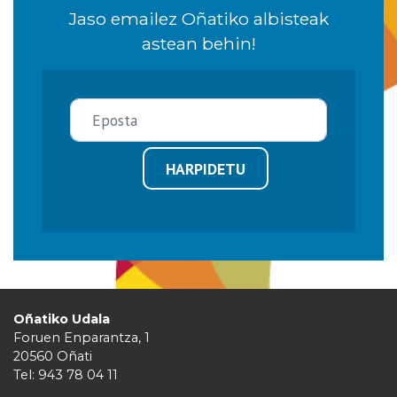
Jaso emailez Oñatiko albisteak
astean behin!
HARPIDETU
Oñatiko Udala
Foruen Enparantza, 1
20560 Oñati
Tel: 943 78 04 11