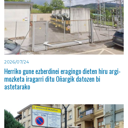
2026/07/24
Herriko gune ezberdinei eragingo dieten hiru argi-
mozketa iragarri ditu Oñargik datozen bi
astetarako