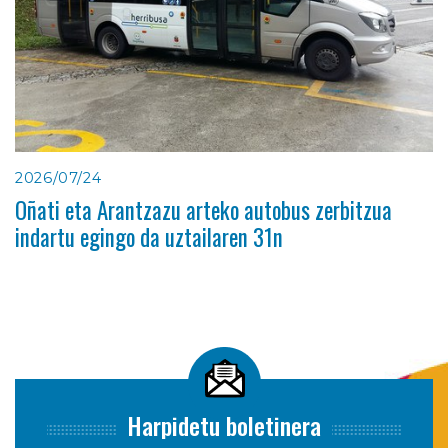
2026/07/24
Oñati eta Arantzazu arteko autobus zerbitzua
indartu egingo da uztailaren 31n
Harpidetu boletinera