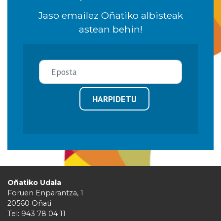
Jaso emailez Oñatiko albisteak
astean behin!
HARPIDETU
Oñatiko Udala
Foruen Enparantza, 1
20560 Oñati
Tel: 943 78 04 11