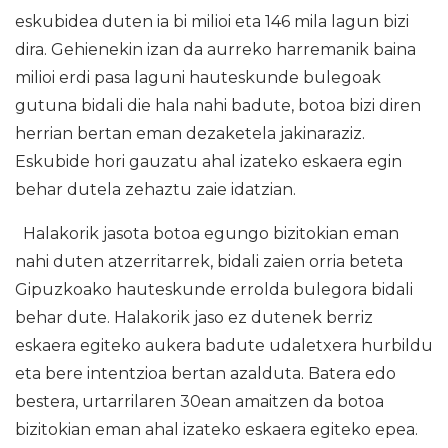
eskubidea duten ia bi milioi eta 146 mila lagun bizi
dira. Gehienekin izan da aurreko harremanik baina
milioi erdi pasa laguni hauteskunde bulegoak
gutuna bidali die hala nahi badute, botoa bizi diren
herrian bertan eman dezaketela jakinaraziz.
Eskubide hori gauzatu ahal izateko eskaera egin
behar dutela zehaztu zaie idatzian.
Halakorik jasota botoa egungo bizitokian eman
nahi duten atzerritarrek, bidali zaien orria beteta
Gipuzkoako hauteskunde errolda bulegora bidali
behar dute. Halakorik jaso ez dutenek berriz
eskaera egiteko aukera badute udaletxera hurbildu
eta bere intentzioa bertan azalduta. Batera edo
bestera, urtarrilaren 30ean amaitzen da botoa
bizitokian eman ahal izateko eskaera egiteko epea.