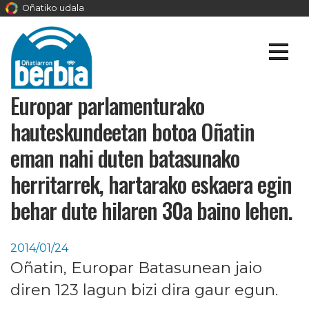
Oñatiko udala
Europar parlamenturako
hauteskundeetan botoa Oñatin
eman nahi duten batasunako
herritarrek, hartarako eskaera egin
behar dute hilaren 30a baino lehen.
2014/01/24
Oñatin, Europar Batasunean jaio
diren 123 lagun bizi dira gaur egun.