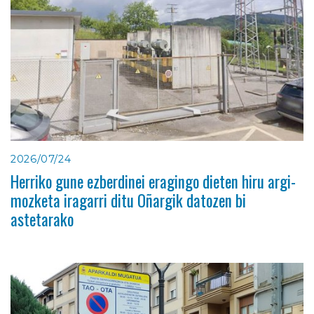
2026/07/24
Herriko gune ezberdinei eragingo dieten hiru argi-
mozketa iragarri ditu Oñargik datozen bi
astetarako