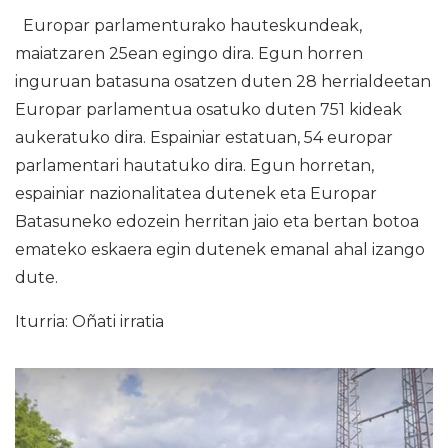
Europar parlamenturako hauteskundeak,
maiatzaren 25ean egingo dira. Egun horren
inguruan batasuna osatzen duten 28 herrialdeetan
Europar parlamentua osatuko duten 751 kideak
aukeratuko dira. Espainiar estatuan, 54 europar
parlamentari hautatuko dira. Egun horretan,
espainiar nazionalitatea dutenek eta Europar
Batasuneko edozein herritan jaio eta bertan botoa
emateko eskaera egin dutenek emanal ahal izango
dute.
Iturria: Oñati irratia