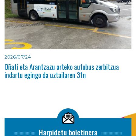
2026/07/24
Oñati eta Arantzazu arteko autobus zerbitzua
indartu egingo da uztailaren 31n
Harpidetu boletinera