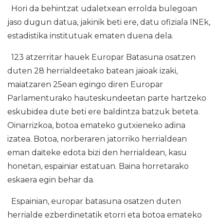
Hori da behintzat udaletxean errolda bulegoan
jaso dugun datua, jakinik beti ere, datu ofiziala INEk,
estadistika institutuak ematen duena dela.
123 atzerritar hauek Europar Batasuna osatzen
duten 28 herrialdeetako batean jaioak izaki,
maiatzaren 25ean egingo diren Europar
Parlamenturako hauteskundeetan parte hartzeko
eskubidea dute beti ere baldintza batzuk beteta.
Oinarrizkoa, botoa emateko gutxieneko adina
izatea. Botoa, norberaren jatorriko herrialdean
eman daiteke edota bizi den herrialdean, kasu
honetan, espainiar estatuan. Baina horretarako
eskaera egin behar da.
Espainian, europar batasuna osatzen duten
herrialde ezberdinetatik etorri eta botoa emateko