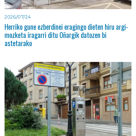
2026/07/24
Herriko gune ezberdinei eragingo dieten hiru argi-
mozketa iragarri ditu Oñargik datozen bi
astetarako