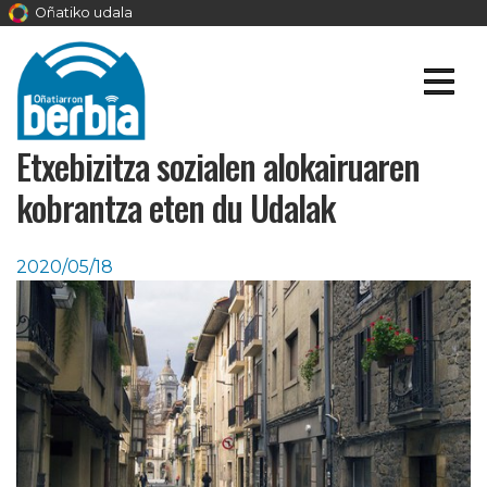
Oñatiko udala
Etxebizitza sozialen alokairuaren
kobrantza eten du Udalak
2020/05/18