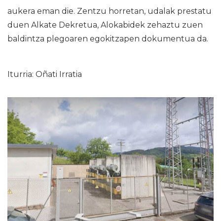
aukera eman die. Zentzu horretan, udalak prestatu
duen Alkate Dekretua, Alokabidek zehaztu zuen
baldintza plegoaren egokitzapen dokumentua da.
Iturria: Oñati Irratia