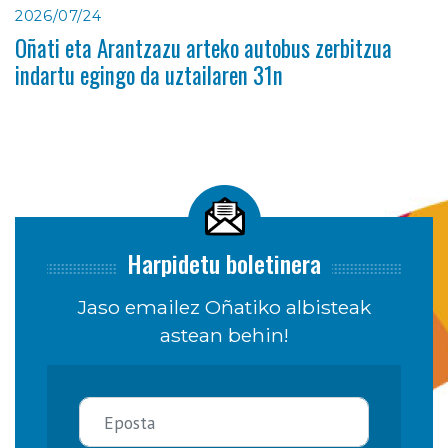
2026/07/24
Oñati eta Arantzazu arteko autobus zerbitzua
indartu egingo da uztailaren 31n
Harpidetu boletinera
Jaso emailez Oñatiko albisteak
astean behin!