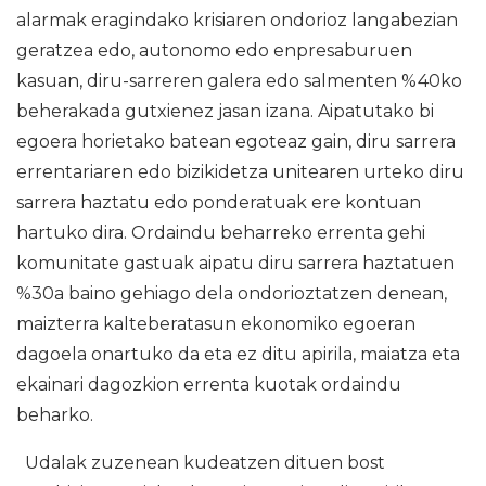
alarmak eragindako krisiaren ondorioz langabezian
geratzea edo, autonomo edo enpresaburuen
kasuan, diru-sarreren galera edo salmenten %40ko
beherakada gutxienez jasan izana. Aipatutako bi
egoera horietako batean egoteaz gain, diru sarrera
errentariaren edo bizikidetza unitearen urteko diru
sarrera haztatu edo ponderatuak ere kontuan
hartuko dira. Ordaindu beharreko errenta gehi
komunitate gastuak aipatu diru sarrera haztatuen
%30a baino gehiago dela ondorioztatzen denean,
maizterra kalteberatasun ekonomiko egoeran
dagoela onartuko da eta ez ditu apirila, maiatza eta
ekainari dagozkion errenta kuotak ordaindu
beharko.
Udalak zuzenean kudeatzen dituen bost