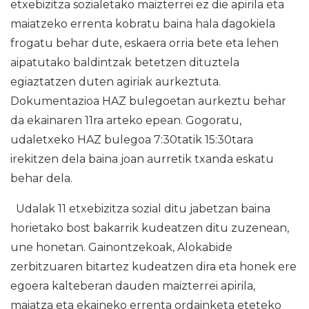
etxebizitza sozialetako maizterrei ez die apirila eta
maiatzeko errenta kobratu baina hala dagokiela
frogatu behar dute, eskaera orria bete eta lehen
aipatutako baldintzak betetzen dituztela
egiaztatzen duten agiriak aurkeztuta.
Dokumentazioa HAZ bulegoetan aurkeztu behar
da ekainaren 11ra arteko epean. Gogoratu,
udaletxeko HAZ bulegoa 7:30tatik 15:30tara
irekitzen dela baina joan aurretik txanda eskatu
behar dela.
Udalak 11 etxebizitza sozial ditu jabetzan baina
horietako bost bakarrik kudeatzen ditu zuzenean,
une honetan. Gainontzekoak, Alokabide
zerbitzuaren bitartez kudeatzen dira eta honek ere
egoera kalteberan dauden maizterrei apirila,
maiatza eta ekaineko errenta ordainketa eteteko