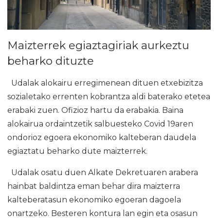
Maizterrek egiaztagiriak aurkeztu
beharko dituzte
Udalak alokairu erregimenean dituen etxebizitza
sozialetako errenten kobrantza aldi baterako etetea
erabaki zuen. Ofizioz hartu da erabakia. Baina
alokairua ordaintzetik salbuesteko Covid 19aren
ondorioz egoera ekonomiko kalteberan daudela
egiaztatu beharko dute maizterrek.
Udalak osatu duen Alkate Dekretuaren arabera
hainbat baldintza eman behar dira maizterra
kalteberatasun ekonomiko egoeran dagoela
onartzeko. Besteren kontura lan egin eta osasun