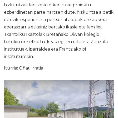
hizkuntzak lantzeko elkartruke proiektu
ezberdinetan parte hartzen dute, hizkuntza aldetik
ez ezik, esperientzia pertsonal aldetik ere aukera
aberasgarria eskainiz bertako ikasle eta familiei.
Txantxiku Ikastolak Bretañako Diwan kolegio
batekin ere elkartrukeak egiten ditu eta Zuazola
institutuak, iparraldea eta Frantziako bi
instituturekin.
Iturria: Oñati irratia