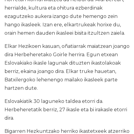
herrialde, kultura eta ohitura ezberdinak
ezagutzeko aukera izango dute hemengo zein
hango ikasleek. Izan ere, elkartrukeak horixe du,
orain hemen dauden ikasleei bisita itzultzen zaiela.
Elkar Hezikoen kasuan, oñatiarrak maiatzean joango
dira Herbeheretako Goirle herrira. Egun etxean
Eslovakiako ikasle lagunak dituzten ikastolakoak
berriz, ekaina joango dira. Elkar truke hauetan,
Batxilergoko lehenengo mailako ikasleek parte
hartzen dute.
Eslovakiatik 30 laguneko taldea etorri da.
Herbeheretatik berriz, 27 ikasle eta bi irakasle etorri
dira.
Bigarren Hezkuntzako herriko ikastetxeek atzerriko