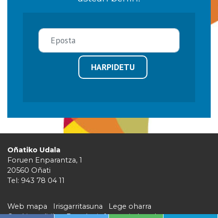
HARPIDETU
Oñatiko Udala
Foruen Enparantza, 1
20560 Oñati
Tel: 943 78 04 11
Web mapa
Irisgarritasuna
Lege oharra
Cookie politika
Barruko informazio kanala