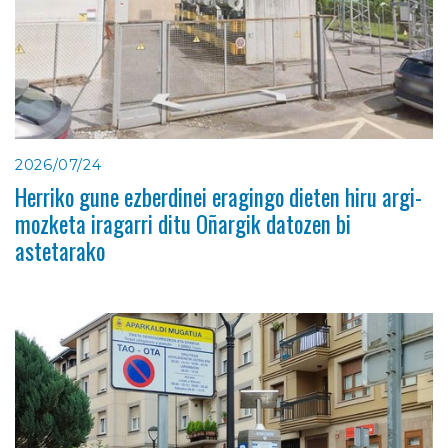
2026/07/24
Herriko gune ezberdinei eragingo dieten hiru argi-
mozketa iragarri ditu Oñargik datozen bi
astetarako