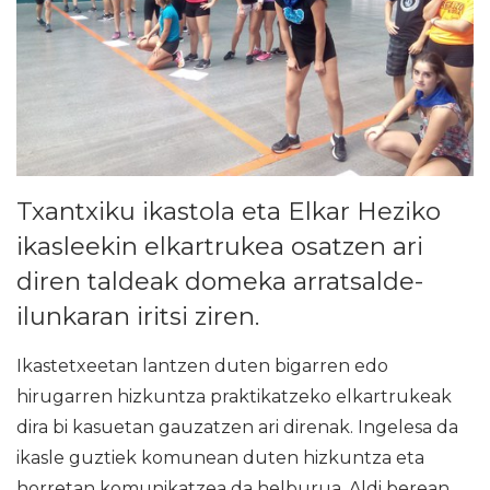
Txantxiku ikastola eta Elkar Heziko
ikasleekin elkartrukea osatzen ari
diren taldeak domeka arratsalde-
ilunkaran iritsi ziren.
Ikastetxeetan lantzen duten bigarren edo
hirugarren hizkuntza praktikatzeko elkartrukeak
dira bi kasuetan gauzatzen ari direnak. Ingelesa da
ikasle guztiek komunean duten hizkuntza eta
horretan komunikatzea da helburua. Aldi berean,