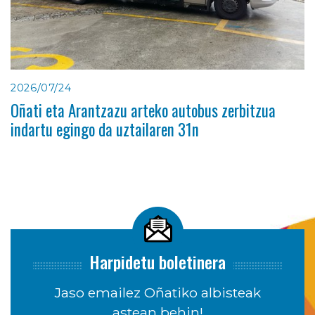
2026/07/24
Oñati eta Arantzazu arteko autobus zerbitzua
indartu egingo da uztailaren 31n
Harpidetu boletinera
Jaso emailez Oñatiko albisteak
astean behin!