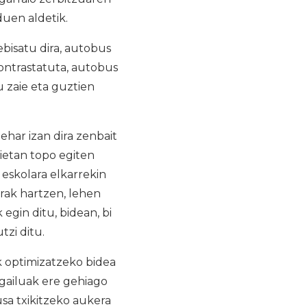
duen aldetik.
ebisatu dira, autobus
kontrastatuta, autobus
 zaie eta guztien
ehar izan dira zenbait
ietan topo egiten
eskolara elkarrekin
rrak hartzen, lehen
 egin ditu, bidean, bi
tzi ditu.
 optimizatzeko bidea
gailuak ere gehiago
sa txikitzeko aukera