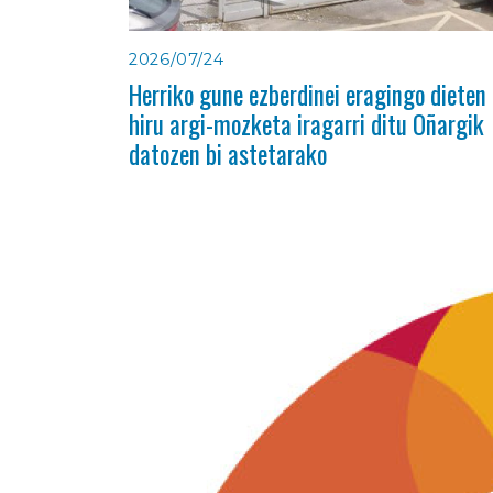
2026/07/24
Herriko gune ezberdinei eragingo dieten
hiru argi-mozketa iragarri ditu Oñargik
datozen bi astetarako