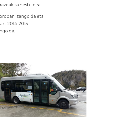
azoak saihestu dira.
proban izango da eta
an. 2014-2015
izango da.