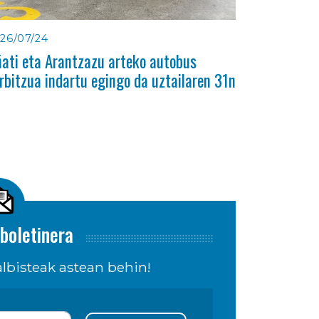
26/07/24
ati eta Arantzazu arteko autobus
rbitzua indartu egingo da uztailaren 31n
boletinera
lbisteak astean behin!