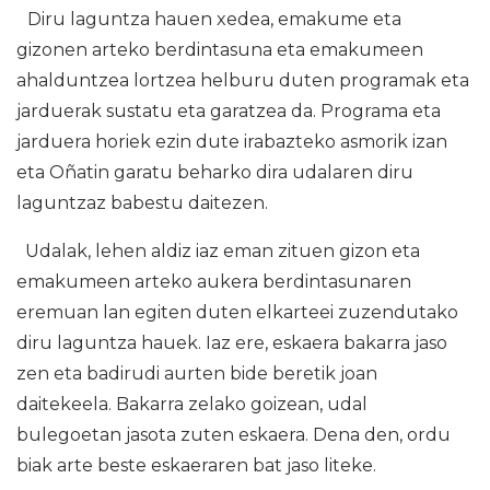
Diru laguntza hauen xedea, emakume eta
gizonen arteko berdintasuna eta emakumeen
ahalduntzea lortzea helburu duten programak eta
jarduerak sustatu eta garatzea da. Programa eta
jarduera horiek ezin dute irabazteko asmorik izan
eta Oñatin garatu beharko dira udalaren diru
laguntzaz babestu daitezen.
Udalak, lehen aldiz iaz eman zituen gizon eta
emakumeen arteko aukera berdintasunaren
eremuan lan egiten duten elkarteei zuzendutako
diru laguntza hauek. Iaz ere, eskaera bakarra jaso
zen eta badirudi aurten bide beretik joan
daitekeela. Bakarra zelako goizean, udal
bulegoetan jasota zuten eskaera. Dena den, ordu
biak arte beste eskaeraren bat jaso liteke.