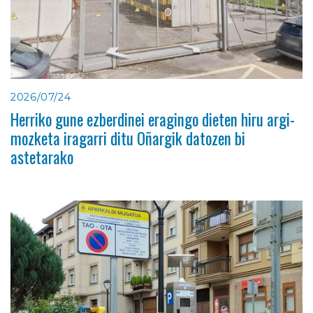
2026/07/24
Herriko gune ezberdinei eragingo dieten hiru argi-
mozketa iragarri ditu Oñargik datozen bi
astetarako