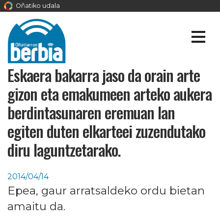
Oñatiko udala
Eskaera bakarra jaso da orain arte
gizon eta emakumeen arteko aukera
berdintasunaren eremuan lan
egiten duten elkarteei zuzendutako
diru laguntzetarako.
2014/04/14
Epea, gaur arratsaldeko ordu bietan
amaitu da.