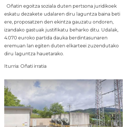
Oñatin egoitza soziala duten pertsona juridikoek
eskatu dezakete udalaren diru laguntza baina beti
ere, proposatzen den ekintza gauzatu ondoren,
izandako gastuak justifikatu beharko ditu. Udalak,
4.070 euroko partida dauka berdintasunaren
eremuan lan egiten duten elkarteei zuzendutako
diru laguntza hauetarako.
Iturria: Oñati irratia