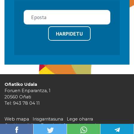
HARPIDETU
Oñatiko Udala
Foruen Enparantza, 1
20560 Oñati
Tel: 943 78 04 11
Web mapa
Irisgarritasuna
Lege oharra
Cookie politika
Barruko informazio kanala