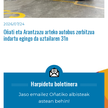
2026/07/24
Oñati eta Arantzazu arteko autobus zerbitzua
indartu egingo da uztailaren 31n
Harpidetu boletinera
Jaso emailez Oñatiko albisteak
astean behin!