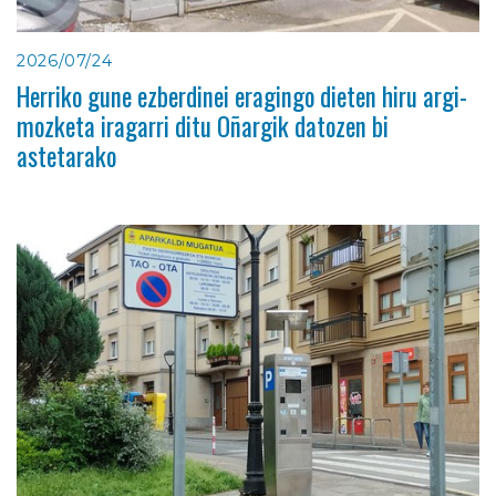
2026/07/24
Herriko gune ezberdinei eragingo dieten hiru argi-
mozketa iragarri ditu Oñargik datozen bi
astetarako