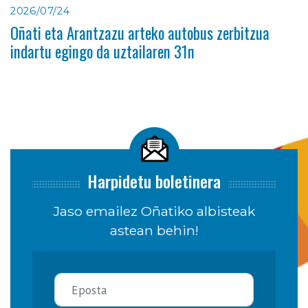
2026/07/24
Oñati eta Arantzazu arteko autobus zerbitzua
indartu egingo da uztailaren 31n
Harpidetu boletinera
Jaso emailez Oñatiko albisteak
astean behin!