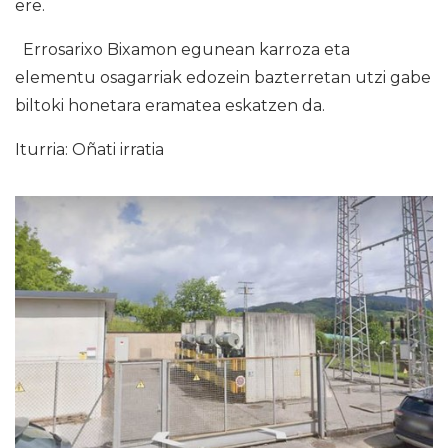
ere.
Errosarixo Bixamon egunean karroza eta
elementu osagarriak edozein bazterretan utzi gabe
biltoki honetara eramatea eskatzen da.
Iturria: Oñati irratia