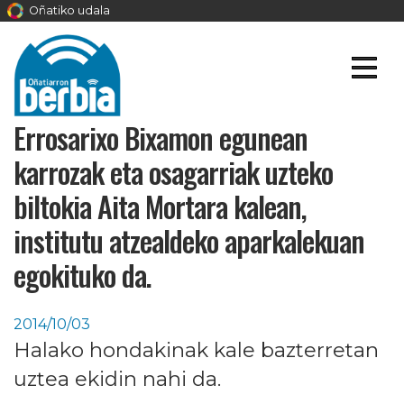
Oñatiko udala
Errosarixo Bixamon egunean
karrozak eta osagarriak uzteko
biltokia Aita Mortara kalean,
institutu atzealdeko aparkalekuan
egokituko da.
2014/10/03
Halako hondakinak kale bazterretan
uztea ekidin nahi da.