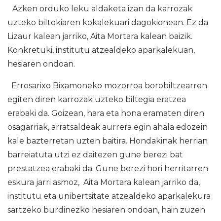
Azken orduko leku aldaketa izan da karrozak
uzteko biltokiaren kokalekuari dagokionean. Ez da
Lizaur kalean jarriko, Aita Mortara kalean baizik.
Konkretuki, institutu atzealdeko aparkalekuan,
hesiaren ondoan.
Errosarixo Bixamoneko mozorroa borobiltzearren
egiten diren karrozak uzteko biltegia eratzea
erabaki da. Goizean, hara eta hona eramaten diren
osagarriak, arratsaldeak aurrera egin ahala edozein
kale bazterretan uzten baitira. Hondakinak herrian
barreiatuta utzi ez daitezen gune berezi bat
prestatzea erabaki da. Gune berezi hori herritarren
eskura jarri asmoz, Aita Mortara kalean jarriko da,
institutu eta unibertsitate atzealdeko aparkalekura
sartzeko burdinezko hesiaren ondoan, hain zuzen