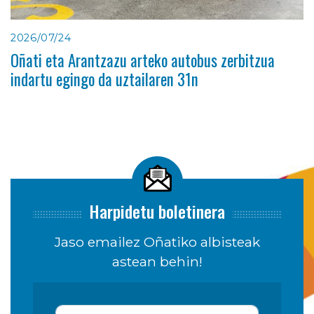
2026/07/24
Oñati eta Arantzazu arteko autobus zerbitzua
indartu egingo da uztailaren 31n
Harpidetu boletinera
Jaso emailez Oñatiko albisteak
astean behin!