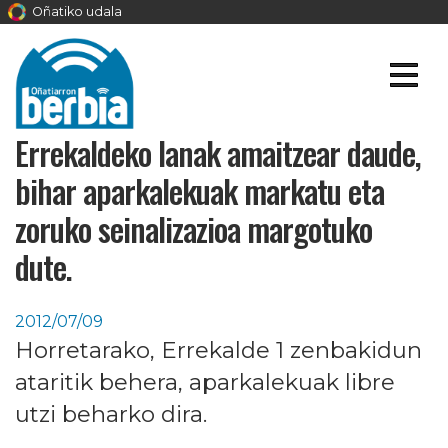
Oñatiko udala
Errekaldeko lanak amaitzear daude,
bihar aparkalekuak markatu eta
zoruko seinalizazioa margotuko
dute.
2012/07/09
Horretarako, Errekalde 1 zenbakidun
ataritik behera, aparkalekuak libre
utzi beharko dira.