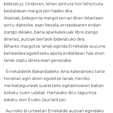
bideratuz. Ondoren, lehen pintura hori lehortuta
bestaldean margotzen hasiko dira.
Arazoak, bidegorria margotzen ari diren bitartean
sortu daitezke, esan bezala, errepidearen erdian
izango delako, baina aparkalekuak libre izango
direnez, autoak bertatik bideratuko dira.
Biharko margotze lanak eginda Errekalde auzune
behealdea egokitzeko apirila erdialdean hasi ziren
lanak osatu direla esan genezake.
Errekaldetik Bakardadeko Ama kalerainoko tarte
honetan egin diren egokitze lanak, herriko
merkatalguneak sustatzeko egitasmoaren baitan
kokatu zuen udalak. Hartarako diru-laguntza
eskatu zion Eusko Jaurlaritzari.
Aurreko bi urteetan Errekalde auzoan egindako