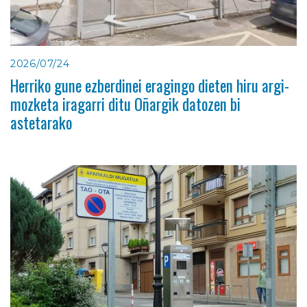
2026/07/24
Herriko gune ezberdinei eragingo dieten hiru argi-
mozketa iragarri ditu Oñargik datozen bi
astetarako