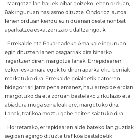
Margotze lan hauek bihar goizeko lehen orduan,
8ak inguruan hasi asmo dituzte. Ondorioz, autoa
lehen orduan kendu ezin duenari beste nonbait
aparkatzea eskatzen zaio udaltzaingotik.
Errekalde eta Bakardadeko Ama kale inguruan
egin dituzten lanen osagarriak dira biharko
iragartzen diren margotze lanak. Errepidearen
ezker-eskumara egokitu diren aparkaleku berriak
markatuko dira. Errekalde goialdetik datorren
bidegorriari jarraipena emanez, hau errepide erdian
margotuko da eta zoruan bestelako zirkulazio eta
abiadura muga seinaleak ere, margotuko dira.
Lanak, trafikoa moztu gabe egiten saiatuko dira.
Horretarako, errepidearen alde bateko lan guztiak
segidan egingo dituzte trafikoa bestaldetik