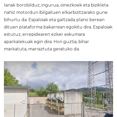
lanak borobilduz, ingurua, oinezkoek eta bizikleta
nahiz motordun ibilgailuen elkarbizitzarako gune
bihurtu da. Espaloiak eta galtzada plano berean
dituen plataforma bakarrean egokitu dira. Espaloiak
estutuz, errepidearen ezker eskumara
aparkalekuak egin dira. Hori guztia, bihar
markatuta, marraztuta geratuko da.