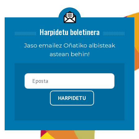
Harpidetu boletinera
Jaso emailez Oñatiko albisteak
astean behin!
HARPIDETU