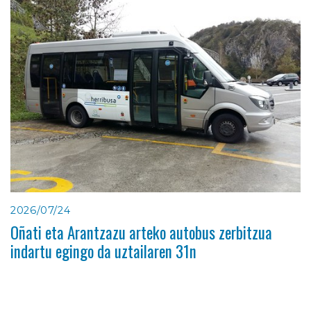
2026/07/24
Oñati eta Arantzazu arteko autobus zerbitzua
indartu egingo da uztailaren 31n