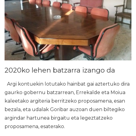
2020ko lehen batzarra izango da
Argi kontuekin lotutako hainbat gai aztertuko dira
gaurko gobernu batzarrean, Errekalde eta Moiua
kaleetako argiteria berritzeko proposamena, esan
bezala, eta udalak Goribar auzoan duen biltegiko
argindar hartunea birgaitu eta legeztatzeko
proposamena, esaterako.