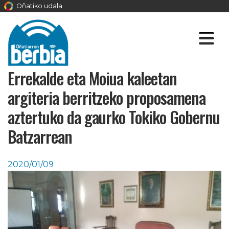
Oñatiko udala
Errekalde eta Moiua kaleetan
argiteria berritzeko proposamena
aztertuko da gaurko Tokiko Gobernu
Batzarrean
2020/01/09