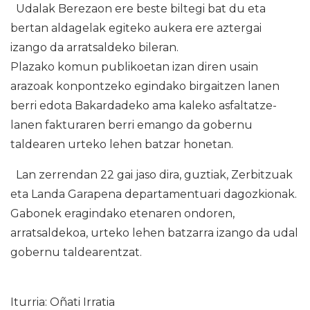
Udalak Berezaon ere beste biltegi bat du eta
bertan aldagelak egiteko aukera ere aztergai
izango da arratsaldeko bileran.
Plazako komun publikoetan izan diren usain
arazoak konpontzeko egindako birgaitzen lanen
berri edota Bakardadeko ama kaleko asfaltatze-
lanen fakturaren berri emango da gobernu
taldearen urteko lehen batzar honetan.
Lan zerrendan 22 gai jaso dira, guztiak, Zerbitzuak
eta Landa Garapena departamentuari dagozkionak.
Gabonek eragindako etenaren ondoren,
arratsaldekoa, urteko lehen batzarra izango da udal
gobernu taldearentzat.
Iturria: Oñati Irratia