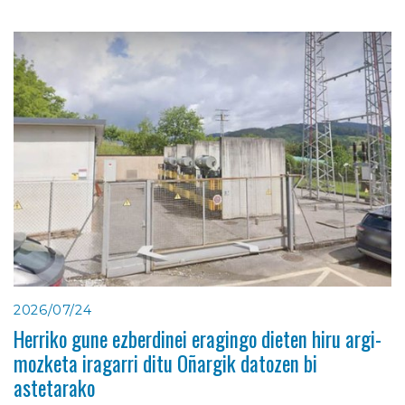
2026/07/24
Herriko gune ezberdinei eragingo dieten hiru argi-
mozketa iragarri ditu Oñargik datozen bi
astetarako