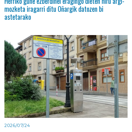
Herriko gune ezberdinei eragingo dieten hiru argi-
mozketa iragarri ditu Oñargik datozen bi
astetarako
2026/07/24