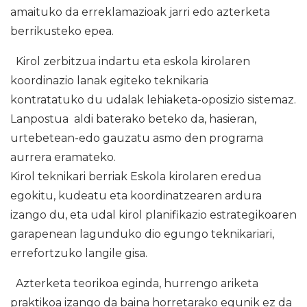
amaituko da erreklamazioak jarri edo azterketa
berrikusteko epea.
Kirol zerbitzua indartu eta eskola kirolaren
koordinazio lanak egiteko teknikaria
kontratatuko du udalak lehiaketa-oposizio sistemaz.
Lanpostua aldi baterako beteko da, hasieran,
urtebetean-edo gauzatu asmo den programa
aurrera eramateko.
Kirol teknikari berriak Eskola kirolaren eredua
egokitu, kudeatu eta koordinatzearen ardura
izango du, eta udal kirol planifikazio estrategikoaren
garapenean lagunduko dio egungo teknikariari,
errefortzuko langile gisa.
Azterketa teorikoa eginda, hurrengo ariketa
praktikoa izango da baina horretarako egunik ez da