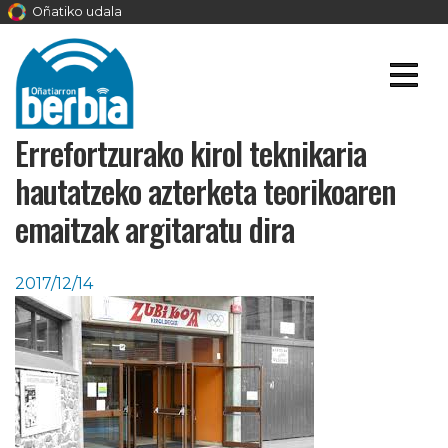
Oñatiko udala
Errefortzurako kirol teknikaria
hautatzeko azterketa teorikoaren
emaitzak argitaratu dira
2017/12/14