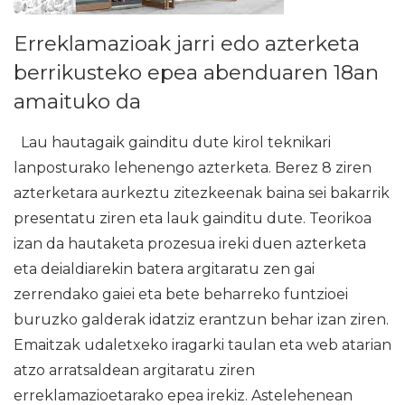
Erreklamazioak jarri edo azterketa
berrikusteko epea abenduaren 18an
amaituko da
Lau hautagaik gainditu dute kirol teknikari
lanposturako lehenengo azterketa. Berez 8 ziren
azterketara aurkeztu zitezkeenak baina sei bakarrik
presentatu ziren eta lauk gainditu dute. Teorikoa
izan da hautaketa prozesua ireki duen azterketa
eta deialdiarekin batera argitaratu zen gai
zerrendako gaiei eta bete beharreko funtzioei
buruzko galderak idatziz erantzun behar izan ziren.
Emaitzak udaletxeko iragarki taulan eta web atarian
atzo arratsaldean argitaratu ziren
erreklamazioetarako epea irekiz. Astelehenean