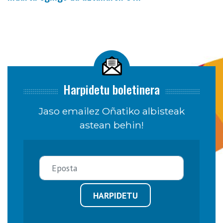
Harpidetu boletinera
Jaso emailez Oñatiko albisteak
astean behin!
HARPIDETU