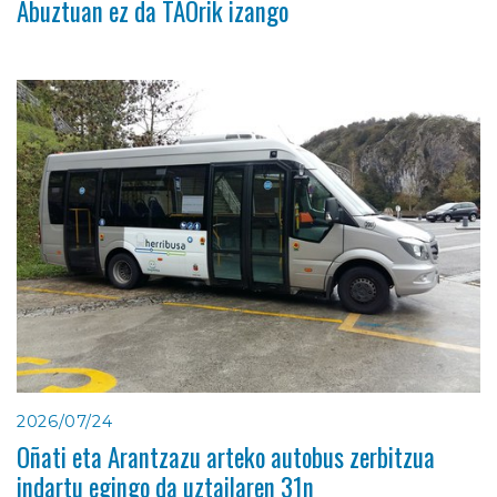
Abuztuan ez da TAOrik izango
2026/07/24
Oñati eta Arantzazu arteko autobus zerbitzua
indartu egingo da uztailaren 31n