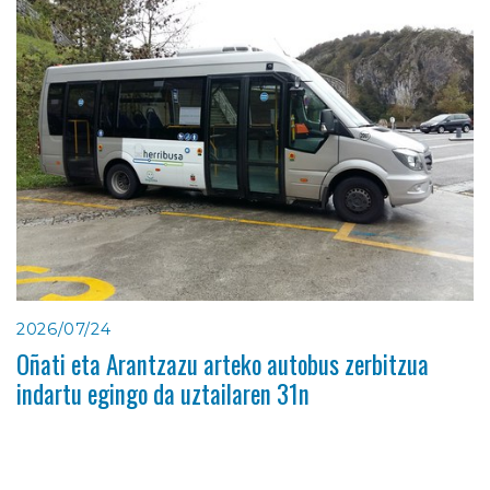
2026/07/24
Oñati eta Arantzazu arteko autobus zerbitzua
indartu egingo da uztailaren 31n