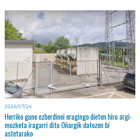
2026/07/24
Herriko gune ezberdinei eragingo dieten hiru argi-
mozketa iragarri ditu Oñargik datozen bi
astetarako