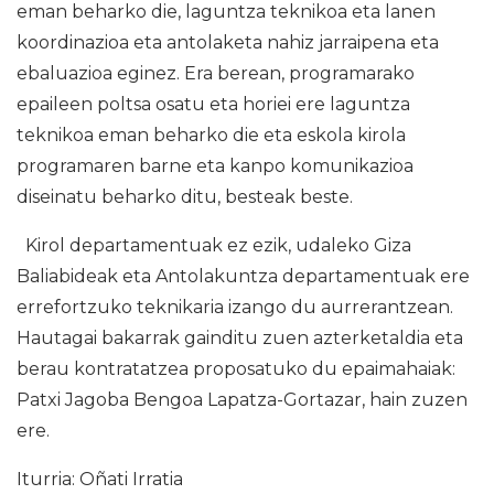
eman beharko die, laguntza teknikoa eta lanen
koordinazioa eta antolaketa nahiz jarraipena eta
ebaluazioa eginez. Era berean, programarako
epaileen poltsa osatu eta horiei ere laguntza
teknikoa eman beharko die eta eskola kirola
programaren barne eta kanpo komunikazioa
diseinatu beharko ditu, besteak beste.
Kirol departamentuak ez ezik, udaleko Giza
Baliabideak eta Antolakuntza departamentuak ere
errefortzuko teknikaria izango du aurrerantzean.
Hautagai bakarrak gainditu zuen azterketaldia eta
berau kontratatzea proposatuko du epaimahaiak:
Patxi Jagoba Bengoa Lapatza-Gortazar, hain zuzen
ere.
Iturria: Oñati Irratia