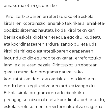
emakume eta 4 gizonezko.
Kirol zerbitzuaren errefortzurako eta eskola
kirolaren koordinazio lanerako teknikaria lehiaketa-
oposizio sistemaz hautatuko da. Kirol teknikari
berriak eskola kirolaren eredua egokitu, kudeatu
eta koordinatzearen ardura izango du, eta udal
kirol planifikazio estrategikoaren garapenean
lagunduko dio egungo teknikariari, errefortzuko
langile gisa, esan bezala. Printzipioz urtebetean
garatu asmo den programa gauzatzeko
kontratatuko den teknikariak, eskola kirolaren
eredu berria egituratzearen ardura izango du.
Eskola kirola programaren arlo didaktiko-
pedagogikoa diseinatu eta koordinatu beharko du,
eskola kiroleko monitoreei formakuntza osagarria