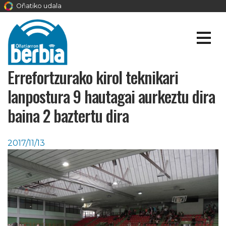
Oñatiko udala
Errefortzurako kirol teknikari
lanpostura 9 hautagai aurkeztu dira
baina 2 baztertu dira
2017/11/13