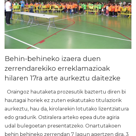
Behin-behineko izaera duen
zerrendarekiko erreklamazioak
hilaren 17ra arte aurkeztu daitezke
Oraingoz hautaketa prozesutik baztertu diren bi
hautagai horiek ez zuten eskatutako titulaziorik
aurkeztu, hau da, kirolarekin lotutako lizentziatura
edo gradurik. Ostiralera arteko epea dute agiria
udal bulegoetan presentatzeko. Onartutakoen
behin behineko zerrendan 7 lagun agertzen dira, 3