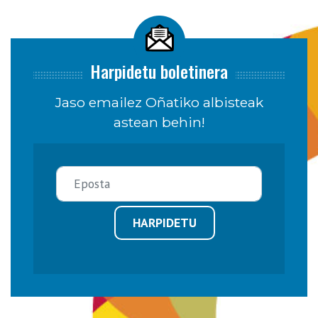
Harpidetu boletinera
Jaso emailez Oñatiko albisteak
astean behin!
HARPIDETU