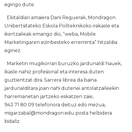
egingo dute.
Ekitaldiari amaiera Dani Reguerak, Mondragon
Unibertsitateko Eskola Politeknikoko irakasle eta
ikertzaileak emango dio, “weba, Mobile
Marketingaren ezinbesteko erreminta” hitzaldia
eginez.
Marketin mugikorrari buruzko jardunaldi hauek,
ikasle nahiz profesional eta interesa duten
guztientzat dira. Sarrera librea da baina
jardunalditara joan nahi dutenei antolatzaileekin
harremanetan jartzeko eskatzen zaie,
943 71 80 09 telefonora deituz edo mezua,
migarzabal@mondragon.edu posta helbidera
bidaliz.