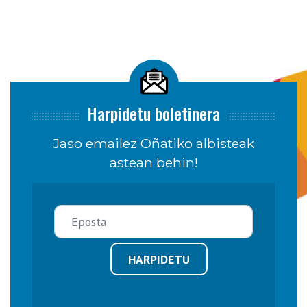
Harpidetu boletinera
Jaso emailez Oñatiko albisteak
astean behin!
HARPIDETU