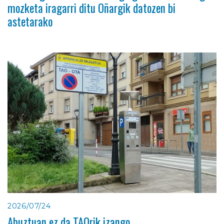
mozketa iragarri ditu Oñargik datozen bi
astetarako
2026/07/24
Abuztuan ez da TAOrik izango