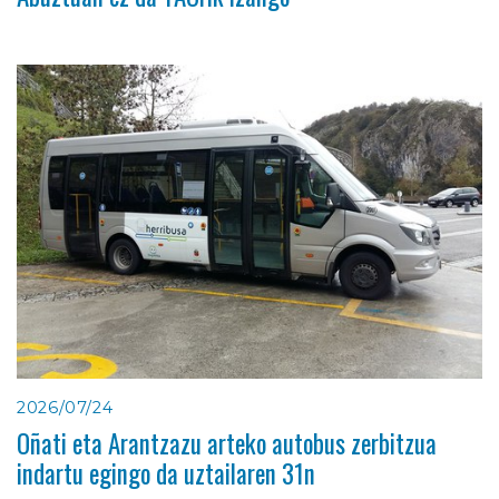
2026/07/24
Oñati eta Arantzazu arteko autobus zerbitzua
indartu egingo da uztailaren 31n