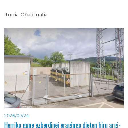
Iturria: Oñati Irratia
2026/07/24
Herriko gune ezberdinei eragingo dieten hiru argi-