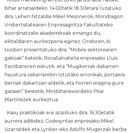
bihar arratsaldeko 14.00tatik 18.30etara luzatuko
dira. Lehen hitzaldia Mikel Mesonerok, Mondragon
Unibertsitatearen Enpresagintza Fakultateko
koordinatzaile akademikoak emango du,
ekitaldiaren aurkezpena eginez. Ondoren, bi
txosten presentatuko dira; “Mobile sektorearen
gakoak” batetik, RocaSalvatella enpresako Lluis
Escribanoren eskutik eta “Mugikorrak dakarren
haustura zakarrarekin lotutako erronkak, portaera
berriak dakartzan aldetik, eta horren eragina gure
garaian” bestetik, Mindsharewordeko Pilar
Martinezek aurkeztua.
Kasu praktikoak ere azalduko dira. 16:30etatik
aurrera adibidez, Codesyntax enpresako Mikel
Lizarraldek eta Lynber-eko Adolfo Mugerzak berba