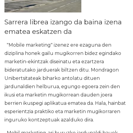
Sarrera librea izango da baina izena
ematea eskatzen da
"Mobile marketing" izenez ere ezaguna den
diziplina honek gailu mugikorren bidez egindako
marketin-ekintzak diseinatu eta ezartzera
bideratutako jarduerak biltzen ditu. Mondragon
Unibertsitateak biharko antolatu dituen
jardunaldien helburua, egungo egoera zein den
ikusi eta marketin mugikorrean dauden joera
berrien ikuspegi aplikatua ematea da. Hala, hainbat
esperientzia praktiko eta marketin mugikorraren
inguruko kontzeptuak azalduko dira.
Mobil marketing-ari buruzko jardunaldi hauek,