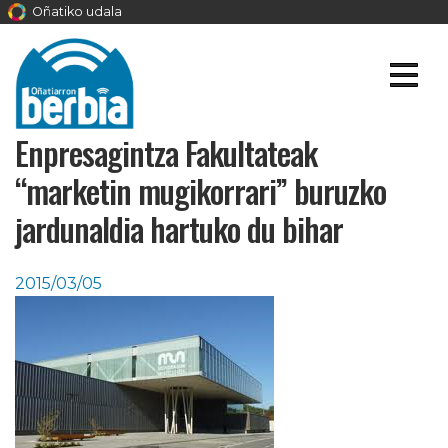
Oñatiko udala
Enpresagintza Fakultateak
“marketin mugikorrari” buruzko
jardunaldia hartuko du bihar
2015/03/05