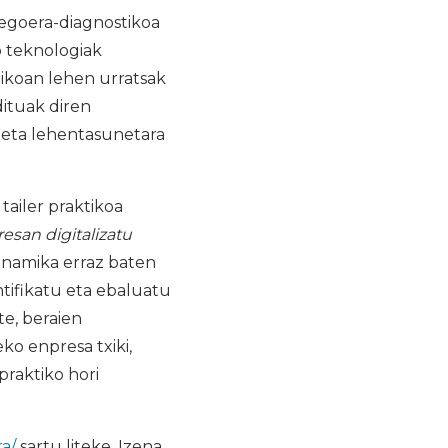
 egoera-diagnostikoa
o teknologiak
nikoan lehen urratsak
dituak diren
 eta lehentasunetara
ailer praktikoa
esan digitalizatu
inamika erraz baten
ntifikatu eta ebaluatu
te, beraien
ko enpresa txiki,
praktiko hori
a/
sartu liteke. Izena