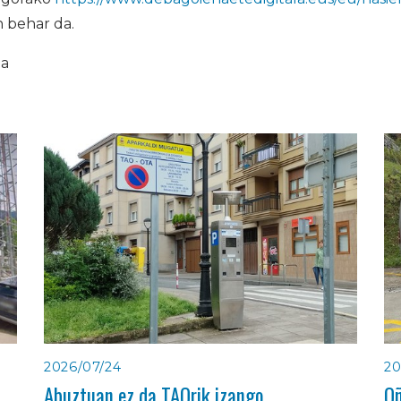
n behar da.
ia
2026/07/24
20
Abuztuan ez da TAOrik izango
Oñ