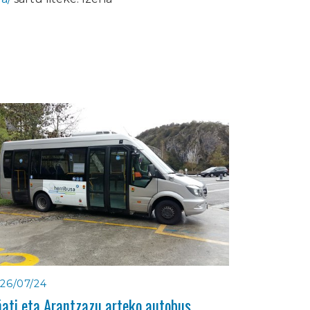
26/07/24
ati eta Arantzazu arteko autobus