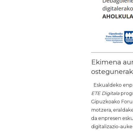
Ekimena aurk
ostegunera
Eskualdeko enpres
ETE Digitala
progr
Gipuzkoako Foru 
motzera, eraldaket
da enpresen esku
digitalizazio-auke