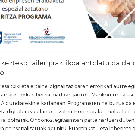
ezteko tailer praktikoa antolatu da dat
ko
a txiki eta ertainei digitalizazioaren erronkari aurre e
amaren edizio berria martxan jarri du Mankomunitatek
Aldundiarekin elkarlanean. Programaren helburua da 
a digitalerako plan bat izatea. Horretarako aholkulari ta
ra, dohainik. Ondorioz, egitasmoan parte hartzen dute
ra pertsonalizatuak definitu, kuantifikatu eta lehenetsi 