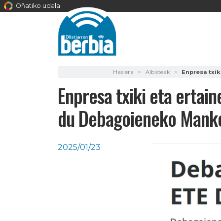
Oñatiko udala
Hasiera
Albisteak
Enpresa txi
Enpresa txiki eta ertai
du Debagoieneko Mank
2025/01/23