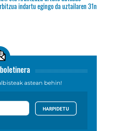
rbitzua indartu egingo da uztailaren 31n
boletinera
lbisteak astean behin!
HARPIDETU