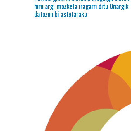
hiru argi-mozketa iragarri ditu Oñargik
datozen bi astetarako