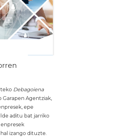
orren
giteko
Debagoiena
o Garapen Agentziak,
enpresek, epe
lde aditu bat jarriko
n enpresek
ahal izango dituzte.