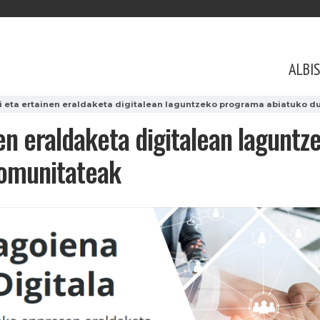
ALBI
ki eta ertainen eraldaketa digitalean laguntzeko programa abiatuko
nen eraldaketa digitalean lagunt
omunitateak