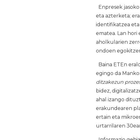
Enpresek jasoko 
eta azterketa; er
identifikatzea et
ematea. Lan hori 
aholkularien zerr
ondoen egokitze
Baina ETEn erald
egingo da Manko
ditzakezun prozes
bidez, digitaliza
ahal izango dituzt
erakundearen plan
ertain eta mikroe
urtarrilaren 30ean
Informazio gehi