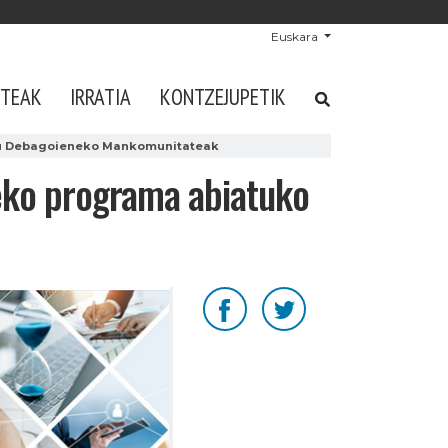
Euskara
STEAK
IRRATIA
KONTZEJUPETIK
 du Debagoieneko Mankomunitateak
zeko programa abiatuko