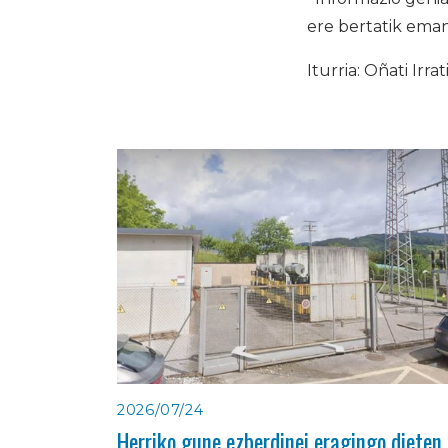
ere bertatik ema
Iturria: Oñati Irrat
2026/07/24
Herriko gune ezberdinei eragingo dieten