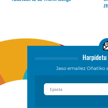
ze
Harpidetu 
Jaso emailez Oñatiko a