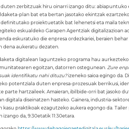
duten zerbitzuak hiru oinarri izango ditu: abiapuntuko
aldaketa-plan bat eta bertan jasotako ekintzak ezartzek
a definitutako proiektuetatik bat lehenetsi eta maila tek
egiteko eskualdeko Garapen Agentziak digitalizazioan a
enda eskuratuko die enpresa ordezkariei, beraien behar
n dena aukeratu dezaten.
aketa digitalean laguntzeko programa hau aurkezteko t
munitatearen egoitzan, datorren ostegunean.
Zure enpr
uak identifikatu nahi dituzu?
izeneko saioa egingo da. D
tzeko potentziala duten enpresa-prozesuak berrikusi, ide
e parte hartzaileek. Amaieran, ibilbide-orri bat jasoko du
 digitala diseinatzen hasteko. Gainera, industria-sektore
n kasu praktikoak ezagutzeko aukera egongo da. Tailer 
 izango da, 9:30etatik 11:30etara.
agorako
https://www.debagoienaetedigitala.eus/eu/hasier