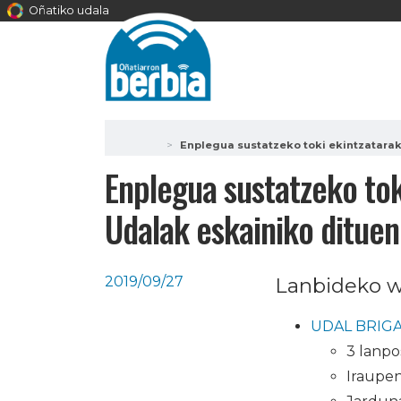
Oñatiko udala
Enplegua sustatzeko toki ekintzatarak
Enplegua sustatzeko tok
Udalak eskainiko dituen
2019/09/27
Lanbideko we
UDAL BRIG
3 lanpo
Iraupen