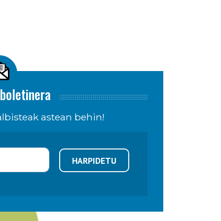
boletinera
lbisteak astean behin!
HARPIDETU