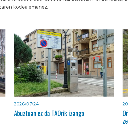
tzaren kodea emanez.
2026/07/24
20
Abuztuan ez da TAOrik izango
Oñ
ze