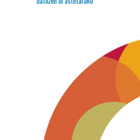
datozen bi astetarako