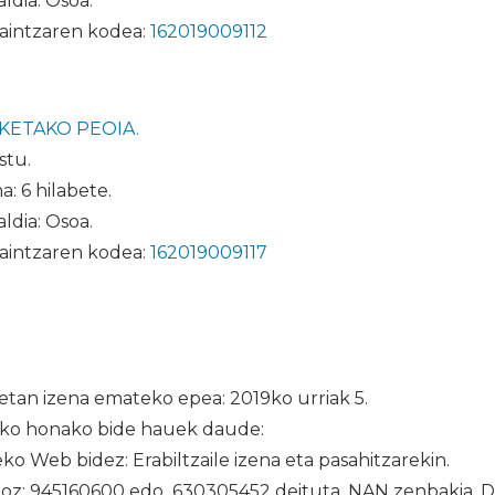
ldia: Osoa.
aintzaren kodea:
162019009112
KETAKO PEOIA.
stu.
a: 6 hilabete.
ldia: Osoa.
aintzaren kodea:
162019009117
etan izena emateko epea: 2019ko urriak 5.
ko honako bide hauek daude:
ko Web bidez: Erabiltzaile izena eta pasahitzarekin.
oz: 945160600 edo 630305452 deituta. NAN zenbakia, D