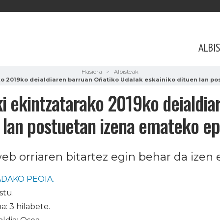
ALBI
Hasiera
Albisteak
o 2019ko deialdiaren barruan Oñatiko Udalak eskainiko dituen lan pos
i ekintzatarako 2019ko deialdia
 lan postuetan izena emateko epe
b orriaren bitartez egin behar da izen
ADAKO PEOIA.
stu.
a: 3 hilabete.