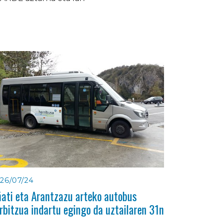
26/07/24
ati eta Arantzazu arteko autobus
rbitzua indartu egingo da uztailaren 31n