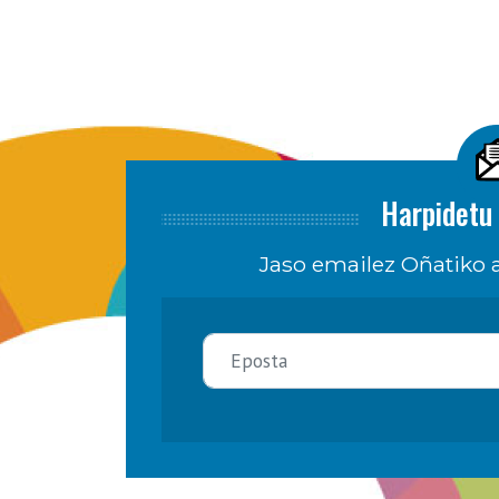
Harpidetu 
Jaso emailez Oñatiko a