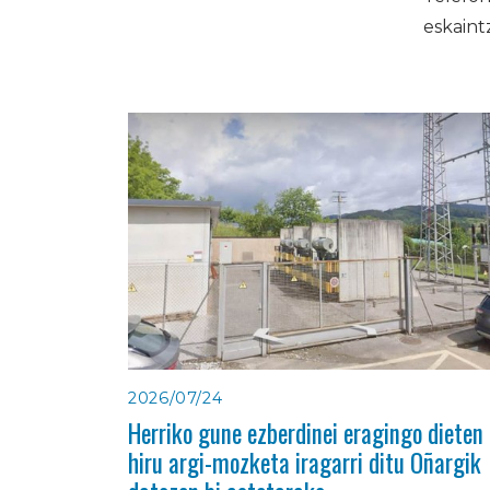
eskain
2026/07/24
Herriko gune ezberdinei eragingo dieten
hiru argi-mozketa iragarri ditu Oñargik