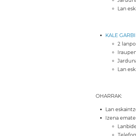
Jarduna
Lan esk
KALE GARBI
2 lanpo
Iraupen
Jarduna
Lan esk
OHARRAK:
Lan eskaintz
Izena emate
Lanbide
Telefon