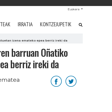
Euskara
STEAK
IRRATIA
KONTZEJUPETIK
tuetan izena emateko epea berriz ireki da
ren barruan Oñatiko
a berriz ireki da
 ematea