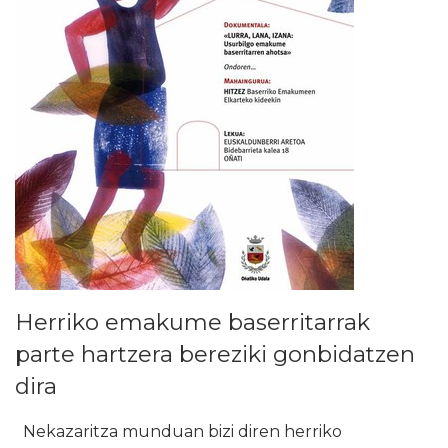
Herriko emakume baserritarrak
parte hartzera bereziki gonbidatzen
dira
Nekazaritza munduan bizi diren herriko