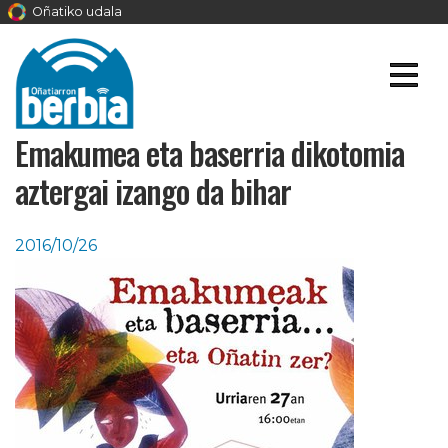
Oñatiko udala
Emakumea eta baserria dikotomia
aztergai izango da bihar
2016/10/26