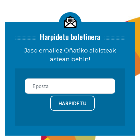
Harpidetu boletinera
Jaso emailez Oñatiko albisteak
astean behin!
HARPIDETU