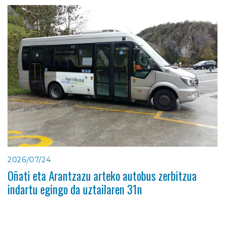
2026/07/24
Oñati eta Arantzazu arteko autobus zerbitzua
indartu egingo da uztailaren 31n