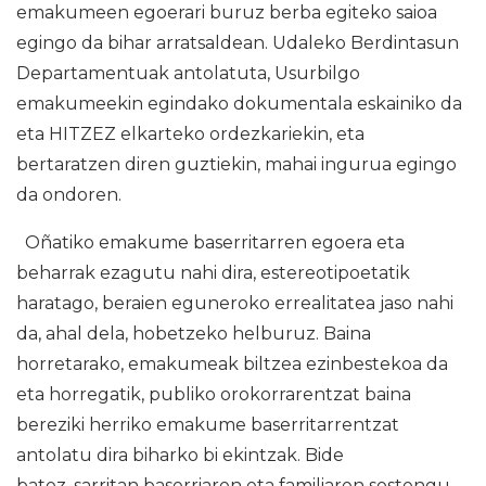
emakumeen egoerari buruz berba egiteko saioa
egingo da bihar arratsaldean. Udaleko Berdintasun
Departamentuak antolatuta, Usurbilgo
emakumeekin egindako dokumentala eskainiko da
eta HITZEZ elkarteko ordezkariekin, eta
bertaratzen diren guztiekin, mahai ingurua egingo
da ondoren.
Oñatiko emakume baserritarren egoera eta
beharrak ezagutu nahi dira, estereotipoetatik
haratago, beraien eguneroko errealitatea jaso nahi
da, ahal dela, hobetzeko helburuz. Baina
horretarako, emakumeak biltzea ezinbestekoa da
eta horregatik, publiko orokorrarentzat baina
bereziki herriko emakume baserritarrentzat
antolatu dira biharko bi ekintzak. Bide
batez, sarritan baserriaren eta familiaren sostengu