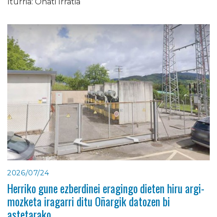
Iturria: Oñati Irratia
2026/07/24
Herriko gune ezberdinei eragingo dieten hiru argi-
mozketa iragarri ditu Oñargik datozen bi
astetarako