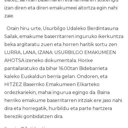
izan diren eta diren emakumeei aitortza egin nahi
zaie.
Orain hiru urte, Usurbilgo Udaleko Berdintasuna
Sailak, emakume baserritarren inguruko ikerkuntza
beka argitaratu zuen eta horren haritik sortu zen
LURRA, LANA, IZANA: USURBILGO EMAKUMEEN
AHOTSA izeneko dokumentala. Horixe
pantailaratuko da bihar 16.00tan Bidebarrieta
kaleko Euskaldun berria gelan. Ondoren, eta
HITZEZ Baserriko Emakumeen Elkarteko
ordezkariekin, mahai ingurua egingo da. Baina
herriko emakume baserritarren iritziak ere jaso nahi
dira eta horregatik, hurbildu eta parte hartzera
bereziki gonbidatzen dira.