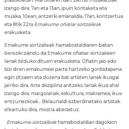
plastikoetan. Martxoaren 6an, bertso musikatuak
izango dira; 7an eta 13an, ipuin kontaketa eta
musika, 10ean, antzerki emanaldia, 17an, kontzertua
eta 8tik 22ra
Emakume oñatiar sortzaileak
erakusketa.
Emakume sortzaileak hamabostaldiaren baitan
bereziki zaindu da Emakume oñatiar sortzaileen
lanak bilduko dituen erakusketa. Oñatin jaio edo
bizi diren emakumeei parte hartzeko gonbidapena
egin zitzaien eta dozena bat artisten lanak ikusgai
jarriko dira. Arte disziplina anitzeko lanak ikusi ahal
izango dira: margolanak, eskultura, makramea, ikus-
entzunezkoak... Belaunaldi ezberdinetako artistak
elkartuko dira, mostra aberastuz.
Emakume sortzaileak
hamabostaldiari dagokion