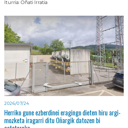
Iturria: Oñati Irratia
2026/07/24
Herriko gune ezberdinei eragingo dieten hiru argi-
mozketa iragarri ditu Oñargik datozen bi