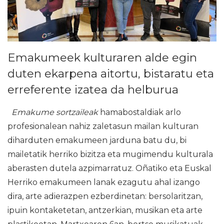
Emakumeek kulturaren alde egin
duten ekarpena aitortu, bistaratu eta
erreferente izatea da helburua
Emakume sortzaileak
hamabostaldiak arlo
profesionalean nahiz zaletasun mailan kulturan
diharduten emakumeen jarduna batu du, bi
mailetatik herriko bizitza eta mugimendu kulturala
aberasten dutela azpimarratuz. Oñatiko eta Euskal
Herriko emakumeen lanak ezagutu ahal izango
dira, arte adierazpen ezberdinetan: bersolaritzan,
ipuin kontaketetan, antzerkian, musikan eta arte