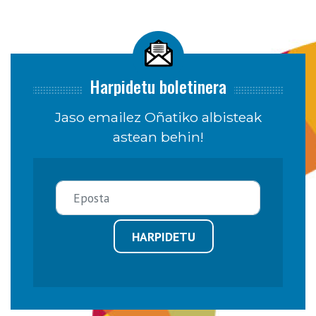
Harpidetu boletinera
Jaso emailez Oñatiko albisteak
astean behin!
HARPIDETU