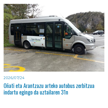
2026/07/24
Oñati eta Arantzazu arteko autobus zerbitzua
indartu egingo da uztailaren 31n