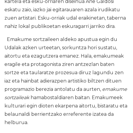
kartela eta esku-orriaren diseinua Ane Galdosi
eskatu zaio, iazko jai egitarauaren azala irudikatu
zuen artistari. Esku-orriak udal eraikinetan, taberna
nahiz lokal publikoetan eskuragarri jarriko dira.
Emakume sortzaileen aldeko apustua egin du
Udalak azken urteetan, sorkuntza hori sustatu,
aitortu eta ezagutzera emanez. Hala, emakumeak
eragile eta protagonista ziren antzezlan baten
sortze eta taularatze prozesua diruz lagundu zen
iaz eta hainbat adierazpen artistiko biltzen dituen
programazio berezia antolatu da aurten,
emakume
sortzaileak
hamabostaldiaren baitan. Emakumeek
kulturari egin dioten ekarpena aitortu, bistaratu eta
belaunaldi berrientzako erreferente izatea da
helburua.