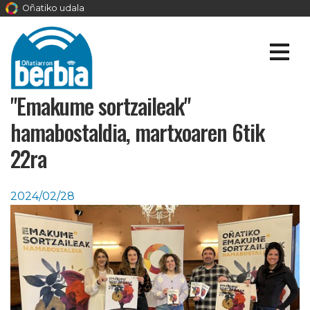
Oñatiko udala
"Emakume sortzaileak"
hamabostaldia, martxoaren 6tik
22ra
2024/02/28