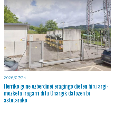
2026/07/24
Herriko gune ezberdinei eragingo dieten hiru argi-
mozketa iragarri ditu Oñargik datozen bi
astetarako