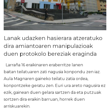
Lanak udazken hasierara atzeratuko
dira amiantoaren manipulazioak
duen protokolo bereziak eraginda
Larraña 16 eraikinaren eraberritze lanen
baitan teilatuaren zati nagusia konpondu zen iaz.
Aula Magnaren gaineko teilatu zatia ordea,
konpontzeke geratu zen. Euri ura areto nagusira ez
ezik, gainean duen gelara sartzen da eta putzuak
sortzen dira eraikin barruan, horrek duen
arriskuarekin.