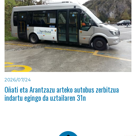
2026/07/24
Oñati eta Arantzazu arteko autobus zerbitzua
indartu egingo da uztailaren 31n