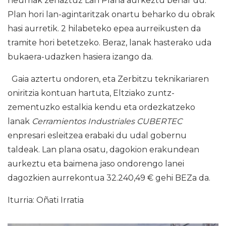
neurriak zehaztuz Lan Plana aurkeztu behar du.
Plan hori lan-agintaritzak onartu beharko du obrak
hasi aurretik. 2 hilabeteko epea aurreikusten da
tramite hori betetzeko. Beraz, lanak hasterako uda
bukaera-udazken hasiera izango da.
Gaia aztertu ondoren, eta Zerbitzu teknikariaren
oniritzia kontuan hartuta, Eltziako zuntz-
zementuzko estalkia kendu eta ordezkatzeko
lanak
Cerramientos Industriales CUBERTEC
enpresari esleitzea erabaki du udal gobernu
taldeak. Lan plana osatu, dagokion erakundean
aurkeztu eta baimena jaso ondorengo lanei
dagozkien aurrekontua 32.240,49 € gehi BEZa da.
Iturria: Oñati Irratia