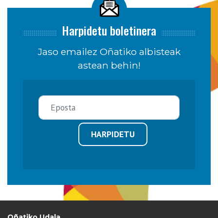
Harpidetu boletinera
Jaso emailez Oñatiko albisteak
astean behin!
HARPIDETU
Oñatiko Udala