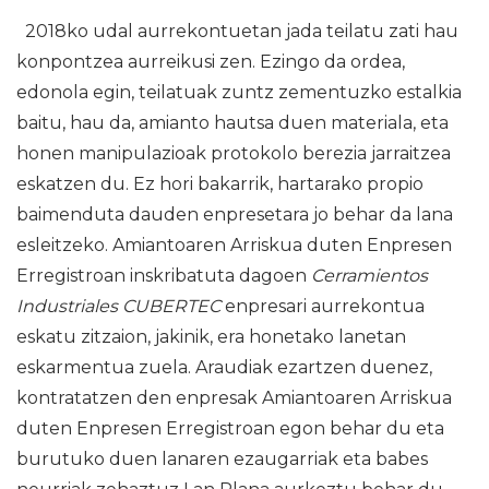
2018ko udal aurrekontuetan jada teilatu zati hau
konpontzea aurreikusi zen. Ezingo da ordea,
edonola egin, teilatuak zuntz zementuzko estalkia
baitu, hau da, amianto hautsa duen materiala, eta
honen manipulazioak protokolo berezia jarraitzea
eskatzen du. Ez hori bakarrik, hartarako propio
baimenduta dauden enpresetara jo behar da lana
esleitzeko. Amiantoaren Arriskua duten Enpresen
Erregistroan inskribatuta dagoen
Cerramientos
Industriales CUBERTEC
enpresari aurrekontua
eskatu zitzaion, jakinik, era honetako lanetan
eskarmentua zuela. Araudiak ezartzen duenez,
kontratatzen den enpresak Amiantoaren Arriskua
duten Enpresen Erregistroan egon behar du eta
burutuko duen lanaren ezaugarriak eta babes