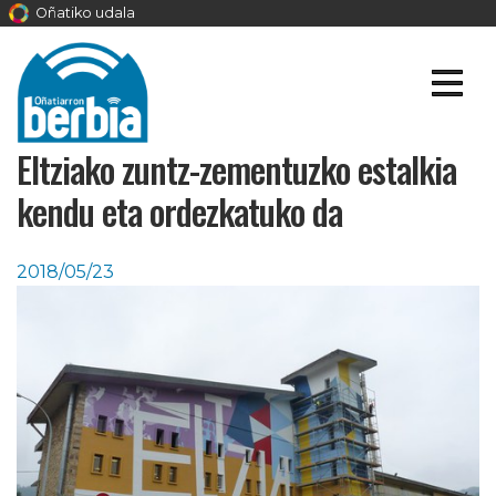
Oñatiko udala
Eltziako zuntz-zementuzko estalkia
kendu eta ordezkatuko da
2018/05/23