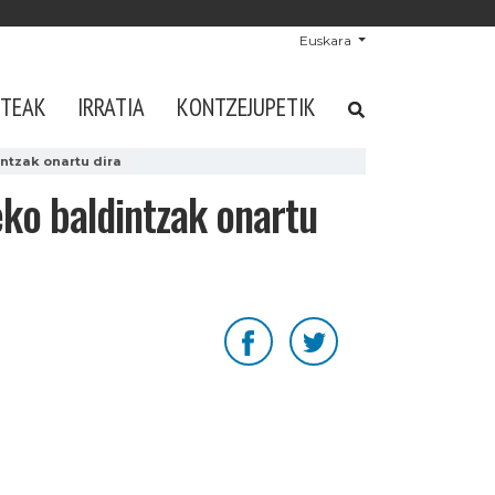
Euskara
STEAK
IRRATIA
KONTZEJUPETIK
intzak onartu dira
eko baldintzak onartu