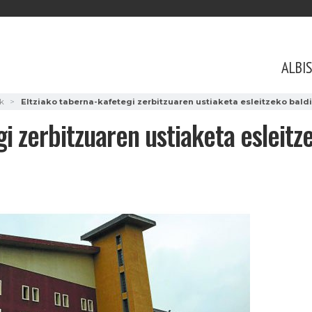
ALBI
ak
Eltziako taberna-kafetegi zerbitzuaren ustiaketa esleitzeko bald
gi zerbitzuaren ustiaketa esleitz