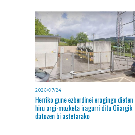
2026/07/24
Herriko gune ezberdinei eragingo dieten
hiru argi-mozketa iragarri ditu Oñargik
datozen bi astetarako