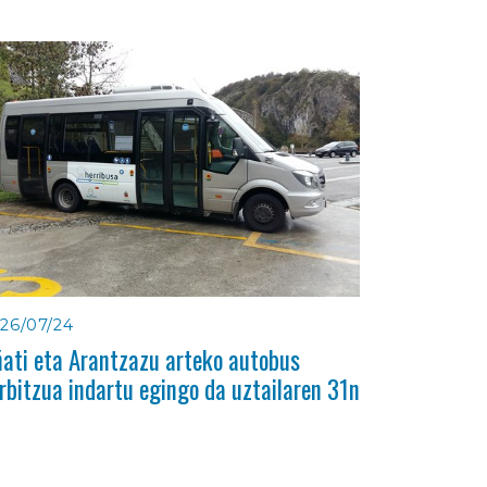
26/07/24
ati eta Arantzazu arteko autobus
rbitzua indartu egingo da uztailaren 31n