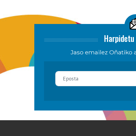
Harpidetu 
Jaso emailez Oñatiko a