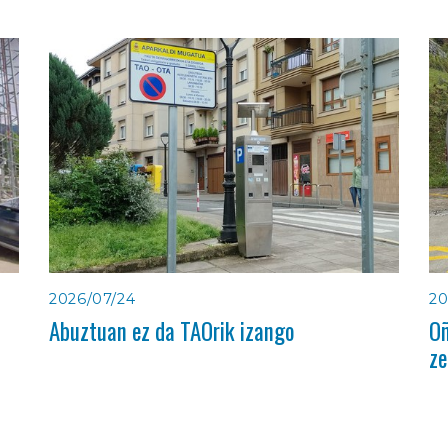
2026/07/24
20
Abuztuan ez da TAOrik izango
Oñ
ze