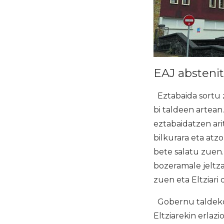
EAJ abstenit
Eztabaida sortu 
bi taldeen artean
eztabaidatzen ar
bilkurara eta at
bete salatu zuen.
bozeramale jeltz
zuen eta Eltziari
Gobernu taldeko 
Eltziarekin erlaz