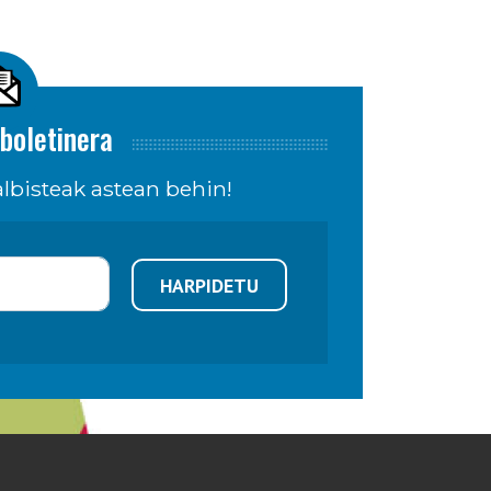
boletinera
lbisteak astean behin!
HARPIDETU