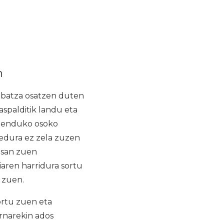
n
lbatza osatzen duten
aspalditik landu eta
abenduko osoko
zedura ez zela zuzen
 esan zuen
aren harridura sortu
 zuen.
ortu zuen eta
ernarekin ados