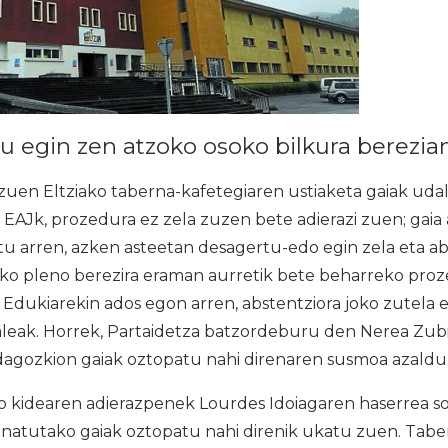
u egin zen atzoko osoko bilkura berezia
zuen Eltziako taberna-kafetegiaren ustiaketa gaiak uda
. EAJk, prozedura ez zela zuzen bete adierazi zuen; gaia 
itu arren, azken asteetan desagertu-edo egin zela eta 
zoko pleno berezira eraman aurretik bete beharreko pro
 Edukiarekin ados egon arren, abstentziora joko zutela
aleak. Horrek, Partaidetza batzordeburu den Nerea Zubi
 dagozkion gaiak oztopatu nahi direnaren susmoa azaldu
kidearen adierazpenek Lourdes Idoiagaren haserrea s
ionatutako gaiak oztopatu nahi direnik ukatu zuen. Tab