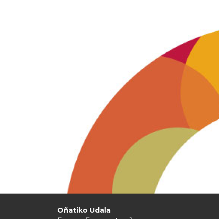
Oñatiko Udala