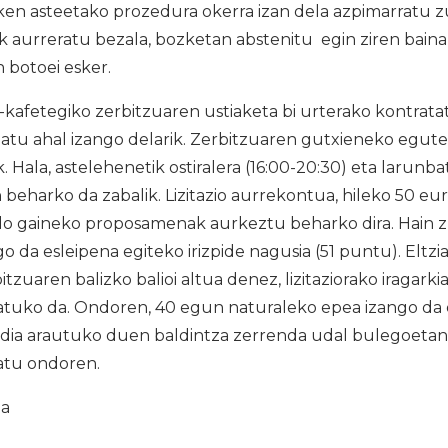
ken asteetako prozedura okerra izan dela azpimarratu 
 aurreratu bezala, bozketan abstenitu egin ziren baina 
 botoei esker.
kafetegiko zerbitzuaren ustiaketa bi urterako kontrata
zatu ahal izango delarik. Zerbitzuaren gutxieneko egute
 Hala, astelehenetik ostiralera (16:00-20:30) eta larunba
 beharko da zabalik. Lizitazio aurrekontua, hileko 50 eur
o gaineko proposamenak aurkeztu beharko dira. Hain z
 da esleipena egiteko irizpide nagusia (51 puntu). Eltzi
tzuaren balizko balioi altua denez, lizitaziorako iragark
aratuko da. Ondoren, 40 egun naturaleko epea izango da
ldia arautuko duen baldintza zerrenda udal bulegoetan
ratu ondoren.
ia