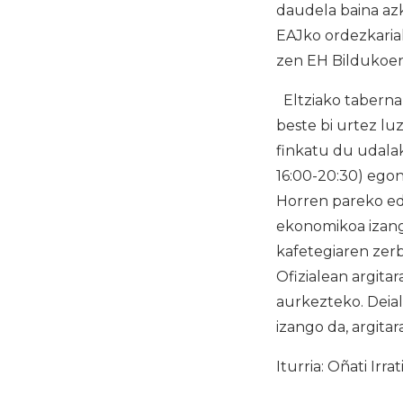
daudela baina az
EAJko ordezkariak
zen EH Bildukoen
Eltziako taberna-
beste bi urtez lu
finkatu du udalak.
16:00-20:30) egon
Horren pareko ed
ekonomikoa izango
kafetegiaren zerbi
Ofizialean argit
aurkezteko. Deia
izango da, argita
Iturria: Oñati Irrat