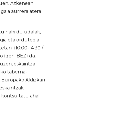
zuen. Azkenean,
gaia aurrera atera
tu nahi du udalak,
gia eta ordutegia
tetan (10:00-14:30 /
o (gehi BEZ) da.
uzen, eskaintza
ako taberna-
ia Europako Aldizkari
 eskaintzak
 kontsultatu ahal