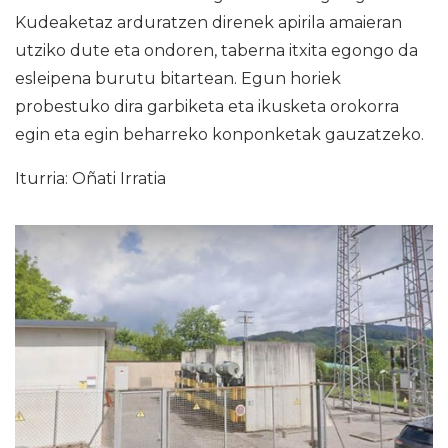
Kudeaketaz arduratzen direnek apirila amaieran
utziko dute eta ondoren, taberna itxita egongo da
esleipena burutu bitartean. Egun horiek
probestuko dira garbiketa eta ikusketa orokorra
egin eta egin beharreko konponketak gauzatzeko.
Iturria: Oñati Irratia