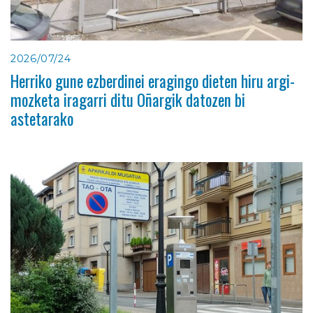
2026/07/24
Herriko gune ezberdinei eragingo dieten hiru argi-
mozketa iragarri ditu Oñargik datozen bi
astetarako