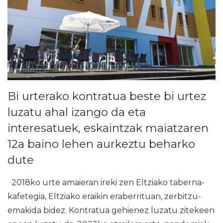
Bi urterako kontratua beste bi urtez
luzatu ahal izango da eta
interesatuek, eskaintzak maiatzaren
12a baino lehen aurkeztu beharko
dute
2018ko urte amaieran ireki zen Eltziako taberna-
kafetegia, Eltziako eraikin eraberrituan, zerbitzu-
emakida bidez. Kontratua gehienez luzatu zitekeen