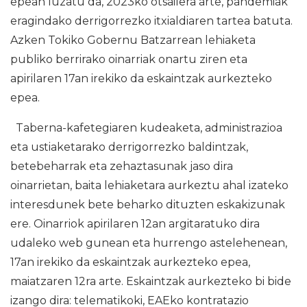
epean luzatu da, 2023ko otsailera arte, pandemiak
eragindako derrigorrezko itxialdiaren tartea batuta.
Azken Tokiko Gobernu Batzarrean lehiaketa
publiko berrirako oinarriak onartu ziren eta
apirilaren 17an irekiko da eskaintzak aurkezteko
epea.
Taberna-kafetegiaren kudeaketa, administrazioa
eta ustiaketarako derrigorrezko baldintzak,
betebeharrak eta zehaztasunak jaso dira
oinarrietan, baita lehiaketara aurkeztu ahal izateko
interesdunek bete beharko dituzten eskakizunak
ere. Oinarriok apirilaren 12an argitaratuko dira
udaleko web gunean eta hurrengo astelehenean,
17an irekiko da eskaintzak aurkezteko epea,
maiatzaren 12ra arte. Eskaintzak aurkezteko bi bide
izango dira: telematikoki, EAEko kontratazio