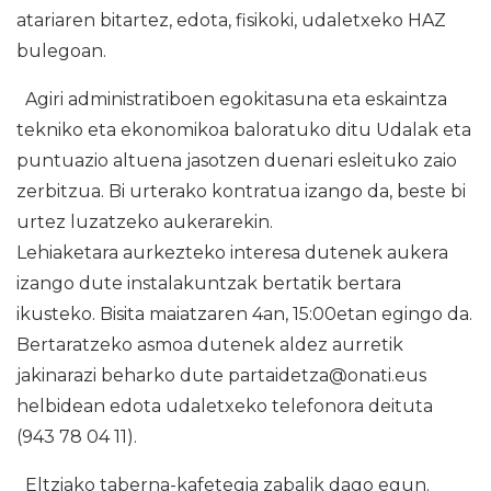
atariaren bitartez, edota, fisikoki, udaletxeko HAZ
bulegoan.
Agiri administratiboen egokitasuna eta eskaintza
tekniko eta ekonomikoa baloratuko ditu Udalak eta
puntuazio altuena jasotzen duenari esleituko zaio
zerbitzua. Bi urterako kontratua izango da, beste bi
urtez luzatzeko aukerarekin.
Lehiaketara aurkezteko interesa dutenek aukera
izango dute instalakuntzak bertatik bertara
ikusteko. Bisita maiatzaren 4an, 15:00etan egingo da.
Bertaratzeko asmoa dutenek aldez aurretik
jakinarazi beharko dute partaidetza@onati.eus
helbidean edota udaletxeko telefonora deituta
(943 78 04 11).
Eltziako taberna-kafetegia zabalik dago egun.