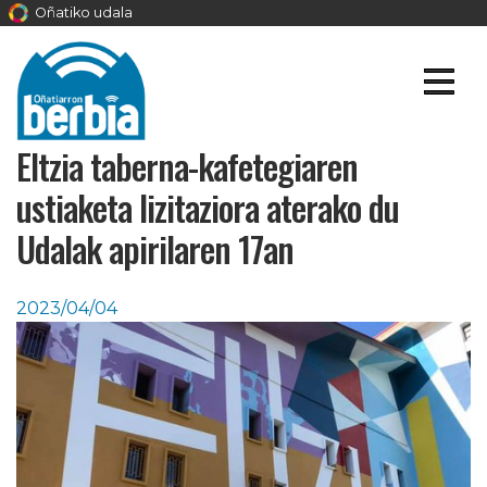
Oñatiko udala
Eltzia taberna-kafetegiaren
ustiaketa lizitaziora aterako du
Udalak apirilaren 17an
2023/04/04