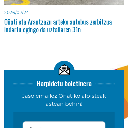
2026/07/24
Oñati eta Arantzazu arteko autobus zerbitzua
indartu egingo da uztailaren 31n
Harpidetu boletinera
Jaso emailez Oñatiko albisteak
astean behin!