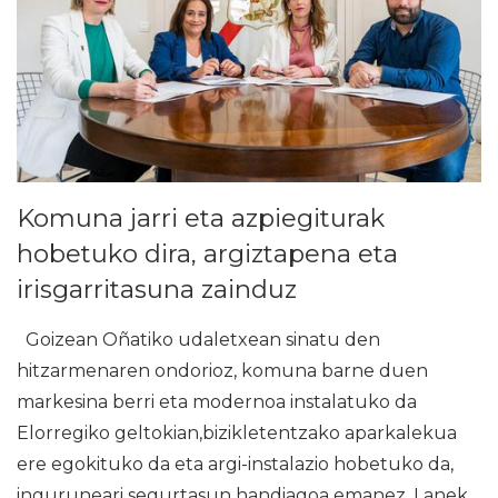
Komuna jarri eta azpiegiturak
hobetuko dira, argiztapena eta
irisgarritasuna zainduz
Goizean Oñatiko udaletxean sinatu den
hitzarmenaren ondorioz, komuna barne duen
markesina berri eta modernoa instalatuko da
Elorregiko geltokian,bizikletentzako aparkalekua
ere egokituko da eta argi-instalazio hobetuko da,
inguruneari segurtasun handiagoa emanez. Lanek,