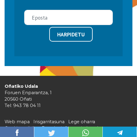
HARPIDETU
Oñatiko Udala
Foruen Enparantza, 1
20560 Oñati
Tel: 943 78 04 11
Web mapa
Irisgarritasuna
Lege oharra
Cookie politika
Barruko informazio kanala