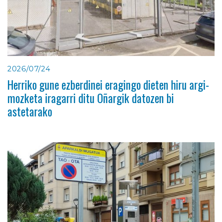
2026/07/24
Herriko gune ezberdinei eragingo dieten hiru argi-
mozketa iragarri ditu Oñargik datozen bi
astetarako