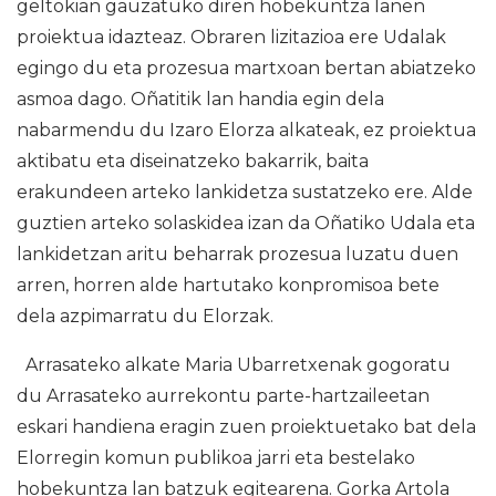
geltokian gauzatuko diren hobekuntza lanen
proiektua idazteaz. Obraren lizitazioa ere Udalak
egingo du eta prozesua martxoan bertan abiatzeko
asmoa dago. Oñatitik lan handia egin dela
nabarmendu du Izaro Elorza alkateak, ez proiektua
aktibatu eta diseinatzeko bakarrik, baita
erakundeen arteko lankidetza sustatzeko ere. Alde
guztien arteko solaskidea izan da Oñatiko Udala eta
lankidetzan aritu beharrak prozesua luzatu duen
arren, horren alde hartutako konpromisoa bete
dela azpimarratu du Elorzak.
Arrasateko alkate Maria Ubarretxenak gogoratu
du Arrasateko aurrekontu parte-hartzaileetan
eskari handiena eragin zuen proiektuetako bat dela
Elorregin komun publikoa jarri eta bestelako
hobekuntza lan batzuk egitearena. Gorka Artola