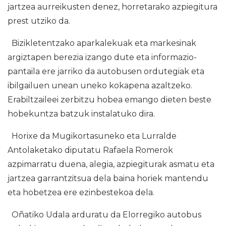
jartzea aurreikusten denez, horretarako azpiegitura
prest utziko da.
Bizikletentzako aparkalekuak eta markesinak
argiztapen berezia izango dute eta informazio-
pantaila ere jarriko da autobusen ordutegiak eta
ibilgailuen unean uneko kokapena azaltzeko.
Erabiltzaileei zerbitzu hobea emango dieten beste
hobekuntza batzuk instalatuko dira.
Horixe da Mugikortasuneko eta Lurralde
Antolaketako diputatu Rafaela Romerok
azpimarratu duena, alegia, azpiegiturak asmatu eta
jartzea garrantzitsua dela baina horiek mantendu
eta hobetzea ere ezinbestekoa dela.
Oñatiko Udala arduratu da Elorregiko autobus