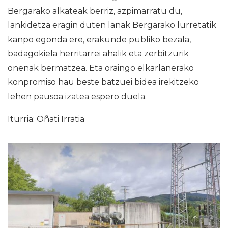
Bergarako alkateak berriz, azpimarratu du,
lankidetza eragin duten lanak Bergarako lurretatik
kanpo egonda ere, erakunde publiko bezala,
badagokiela herritarrei ahalik eta zerbitzurik
onenak bermatzea. Eta oraingo elkarlanerako
konpromiso hau beste batzuei bidea irekitzeko
lehen pausoa izatea espero duela.
Iturria: Oñati Irratia