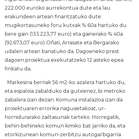
222.000 euroko aurrekontua dute eta lau
erakundeen artean finantzatuko dute:
mugikortasuneko foru kutxak % 60a hartuko du
bere gain (133.223,77 euro) eta gainerako % 40a
(92.673,07 euro) Oñati, Arrasate eta Bergarako
udalen artean banatuko da. Dagoeneko prest
dagoen proiektua exekutatzeko 12 asteko epea
finkatu da.
Markesina berriak 56 m2-ko azalera hartuko du,
eta espaloia zabalduko da gutxienez, bi metroko
zabalera izan dezan. Komuna instalazioa izan da
proiektuaren erronka nagusietakoat, ur-
hornidurarako zailtasunak tarteko. Horregatik,
behin-behineko komun kimiko bat jarriko da, eta
etorkizunean komun-zerbitzu autogarbigarria