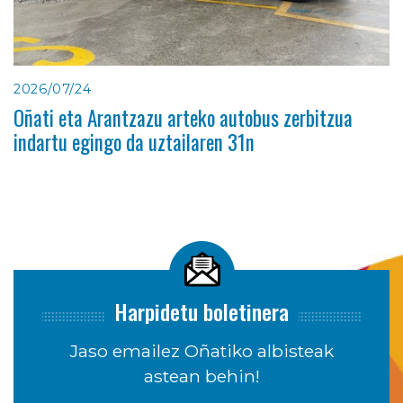
2026/07/24
Oñati eta Arantzazu arteko autobus zerbitzua
indartu egingo da uztailaren 31n
Harpidetu boletinera
Jaso emailez Oñatiko albisteak
astean behin!