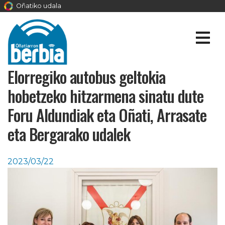
Oñatiko udala
Elorregiko autobus geltokia
hobetzeko hitzarmena sinatu dute
Foru Aldundiak eta Oñati, Arrasate
eta Bergarako udalek
2023/03/22