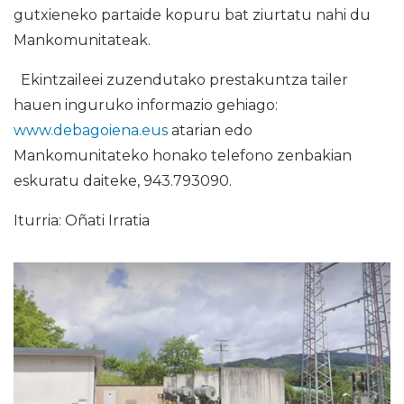
gutxieneko partaide kopuru bat ziurtatu nahi du
Mankomunitateak.
Ekintzaileei zuzendutako prestakuntza tailer
hauen inguruko informazio gehiago:
www.debagoiena.eus
atarian edo
Mankomunitateko honako telefono zenbakian
eskuratu daiteke, 943.793090.
Iturria: Oñati Irratia