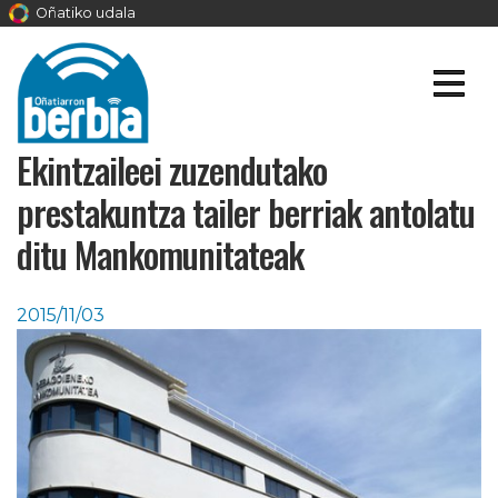
Oñatiko udala
Ekintzaileei zuzendutako
prestakuntza tailer berriak antolatu
ditu Mankomunitateak
2015/11/03