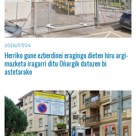
2026/07/24
Herriko gune ezberdinei eragingo dieten hiru argi-
mozketa iragarri ditu Oñargik datozen bi
astetarako