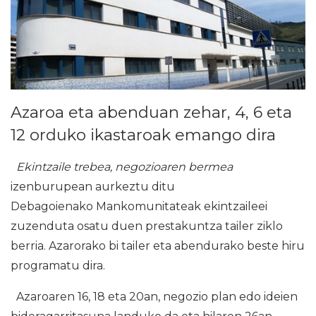
Azaroa eta abenduan zehar, 4, 6 eta
12 orduko ikastaroak emango dira
Ekintzaile trebea, negozioaren bermea
izenburupean aurkeztu ditu
Debagoienako Mankomunitateak ekintzaileei
zuzenduta osatu duen prestakuntza tailer ziklo
berria. Azarorako bi tailer eta abendurako beste hiru
programatu dira.
Azaroaren 16, 18 eta 20an, negozio plan edo ideien