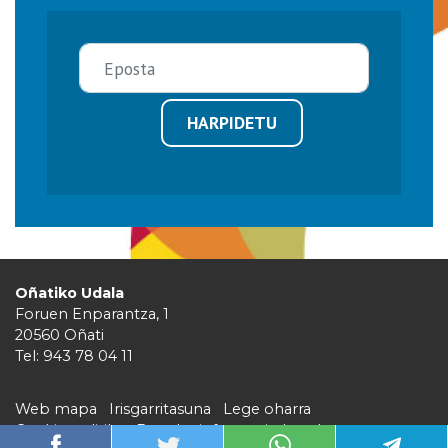
HARPIDETU
Oñatiko Udala
Foruen Enparantza, 1
20560 Oñati
Tel: 943 78 04 11
Web mapa
Irisgarritasuna
Lege oharra
Cookie politika
Barruko informazio kanala