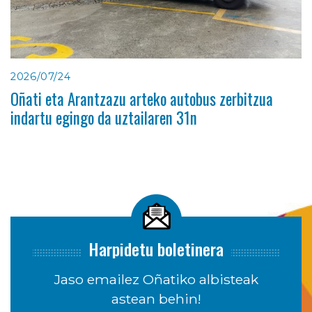
2026/07/24
Oñati eta Arantzazu arteko autobus zerbitzua
indartu egingo da uztailaren 31n
Harpidetu boletinera
Jaso emailez Oñatiko albisteak
astean behin!