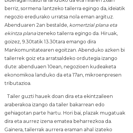
bideragarritasuna landuko da eta hilaren 26an
berriz, sormena lantzeko tailerra egingo da, ideiatik
negozio eredurako urratsa nola eman argituz.
Abenduaren 2an bestalde,
komertzial plana eta
ekintza plana
izeneko tailerra egingo da. Hiruak,
goizez, 9.30tatik 13.30tara emango dira
Mankomunitatearen egoitzan. Abenduko azken bi
tailerrek goiz eta arratsaldeko ordutegia izango
dute: abenduaen 10ean, negozioen kudeaketa
ekonomikoa landuko da eta 17an, mikroenpresen
tributazioa.
Tailer guzti hauek doan dira eta ekintzaileen
araberakoa izango da tailer bakarrean edo
gehiagotan parte hartu. Hori bai, plazak mugatuak
dira eta aurrez izena ematea beharrezkoa da.
Gainera, tailerrak aurrera eraman ahal izateko