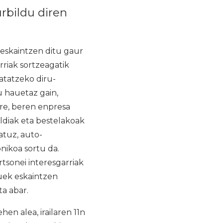
rbildu diren
 eskaintzen ditu gaur
rriak sortzeagatik
atatzeko diru-
u hauetaz gain,
e, beren enpresa
aldiak eta bestelakoak
atuz, auto-
nikoa sortu da.
tsonei interesgarriak
zuek eskaintzen
ta abar.
n alea, irailaren 11n