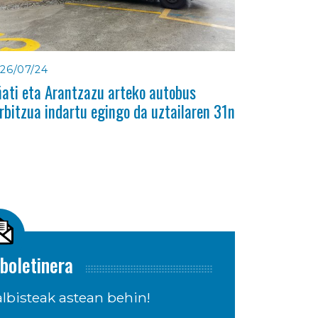
26/07/24
ati eta Arantzazu arteko autobus
rbitzua indartu egingo da uztailaren 31n
boletinera
lbisteak astean behin!