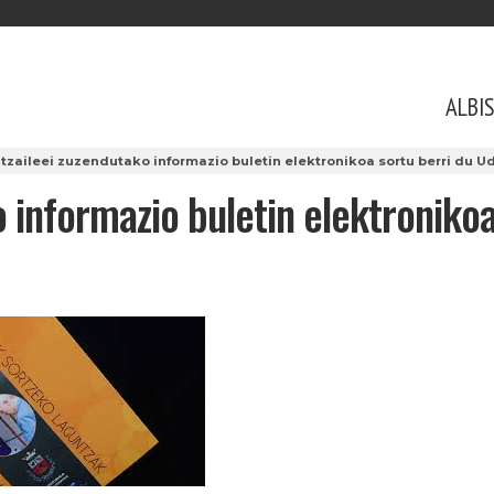
ALBI
tzaileei zuzendutako informazio buletin elektronikoa sortu berri du 
o informazio buletin elektroniko