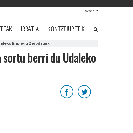
Euskara
STEAK
IRRATIA
KONTZEJUPETIK
Udaleko Enplegu Zerbitzuak
a sortu berri du Udaleko