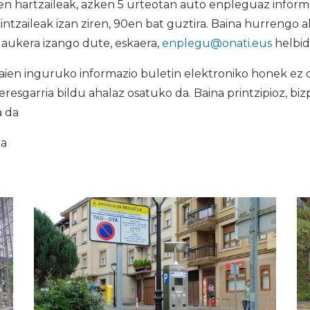
n hartzaileak, azken 5 urteotan auto enpleguaz informa
intzaileak izan ziren, 90en bat guztira. Baina hurrengo 
 aukera izango dute, eskaera,
enplegu@onati.eus
helbide
en inguruko informazio buletin elektroniko honek ez d
eresgarria bildu ahalaz osatuko da. Baina printzipioz, bi
a da
ia