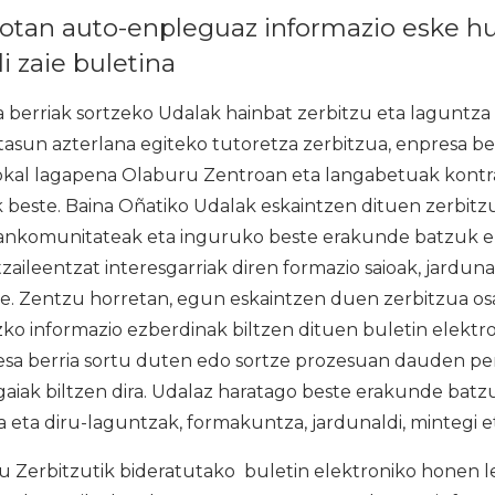
otan auto-enpleguaz informazio eske hu
i zaie buletina
 berriak sortzeko Udalak hainbat zerbitzu eta laguntza
tasun azterlana egiteko tutoretza zerbitzua, enpresa be
lokal lagapena Olaburu Zentroan eta langabetuak kontr
 beste. Baina Oñatiko Udalak eskaintzen dituen zerbitz
nkomunitateak eta inguruko beste erakunde batzuk er
zaileentzat interesgarriak diren formazio saioak, jardun
te. Zentzu horretan, egun eskaintzen duen zerbitzua os
o informazio ezberdinak biltzen dituen buletin elektro
esa berria sortu duten edo sortze prozesuan dauden per
gaiak biltzen dira. Udalaz haratago beste erakunde bat
 eta diru-laguntzak, formakuntza, jardunaldi, mintegi e
erbitzutik bideratutako buletin elektroniko honen lehe