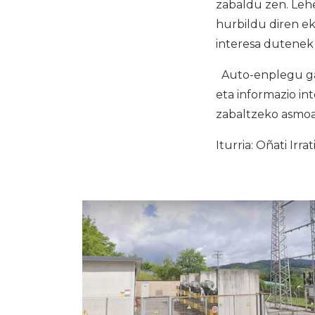
zabaldu zen. Lehe
hurbildu diren ek
interesa dutenek
Auto-enplegu gai
eta informazio int
zabaltzeko asmo
Iturria: Oñati Irrat