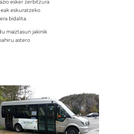
zio esker zerbitzura
aleak eskuratzeko
ra bidalita.
u maiztasun jakinik
zpahiru astero