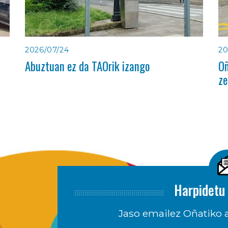
2026/07/24
20
Abuztuan ez da TAOrik izango
Oñ
ze
Harpidetu 
Jaso emailez Oñatiko a