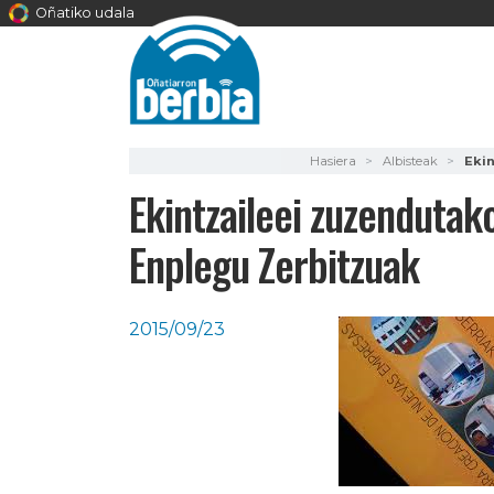
Oñatiko udala
Hasiera
Albisteak
Ekin
Ekintzaileei zuzendutak
Enplegu Zerbitzuak
2015/09/23