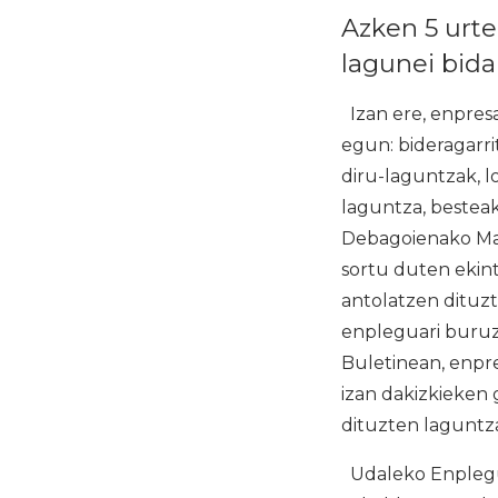
Azken 5 urte
lagunei bidal
Izan ere, enpresa
egun: bideragarri
diru-laguntzak, 
laguntza, besteak
Debagoienako Ma
sortu duten ekint
antolatzen dituz
enpleguari buruzk
Buletinean, enpr
izan dakizkieken 
dituzten laguntza
Udaleko Enplegu Z