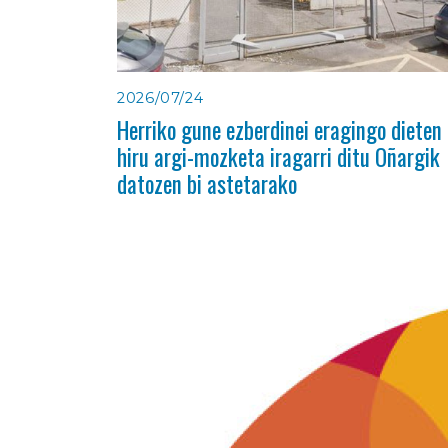
2026/07/24
Herriko gune ezberdinei eragingo dieten
hiru argi-mozketa iragarri ditu Oñargik
datozen bi astetarako