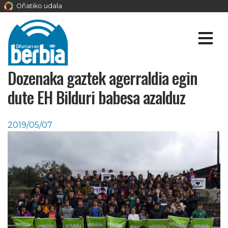
Oñatiko udala
Dozenaka gaztek agerraldia egin
dute EH Bilduri babesa azalduz
2019/05/07