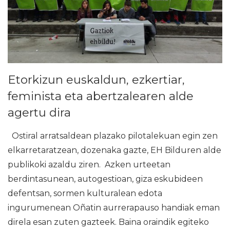
Etorkizun euskaldun, ezkertiar,
feminista eta abertzalearen alde
agertu dira
Ostiral arratsaldean plazako pilotalekuan egin zen
elkarretaratzean, dozenaka gazte, EH Bilduren alde
publikoki azaldu ziren. Azken urteetan
berdintasunean, autogestioan, giza eskubideen
defentsan, sormen kulturalean edota
ingurumenean Oñatin aurrerapauso handiak eman
direla esan zuten gazteek. Baina oraindik egiteko