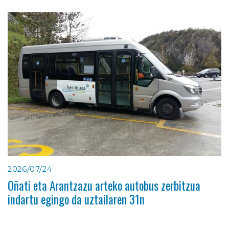
2026/07/24
Oñati eta Arantzazu arteko autobus zerbitzua
indartu egingo da uztailaren 31n