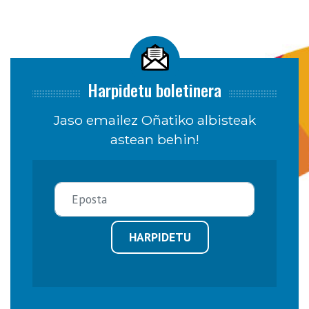
Harpidetu boletinera
Jaso emailez Oñatiko albisteak
astean behin!
HARPIDETU