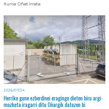
Iturria: Oñati Irratia
2026/07/24
Herriko gune ezberdinei eragingo dieten hiru argi-
mozketa iragarri ditu Oñargik datozen bi