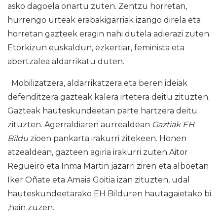
asko dagoela onartu zuten. Zentzu horretan,
hurrengo urteak erabakigarriak izango direla eta
horretan gazteek eragin nahi dutela adierazi zuten.
Etorkizun euskaldun, ezkertiar, feminista eta
abertzalea aldarrikatu duten.
Mobilizatzera, aldarrikatzera eta beren ideiak
defenditzera gazteak kalera irtetera deitu zituzten.
Gazteak hauteskundeetan parte hartzera deitu
zituzten. Agerraldiaren aurrealdean
Gaztiak EH
Bildu
zioen pankarta irakurri zitekeen. Honen
atzealdean, gazteen agiria irakurri zuten Aitor
Regueiro eta Inma Martin jazarri ziren eta alboetan
Iker Oñate eta Amaia Goitia izan zituzten, udal
hauteskundeetarako EH Bilduren hautagaietako bi
,hain zuzen.