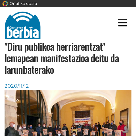
Oñatiko udala
"Diru publikoa herriarentzat"
lemapean manifestazioa deitu da
larunbaterako
2020/11/12