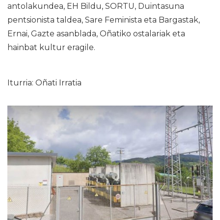
antolakundea, EH Bildu, SORTU, Duintasuna
pentsionista taldea, Sare Feminista eta Bargastak,
Ernai, Gazte asanblada, Oñatiko ostalariak eta
hainbat kultur eragile.
Iturria: Oñati Irratia