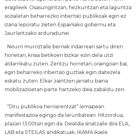
eragileek. Osasungintzan, hezkuntzan eta laguntza
sozialetan beharrezko inbertsio publikoak egin ez
izana leporatu zieten Espainiako gobernu eta
Jaurlaritzako arduradunei.
Neurri murriztaile berriak indarrean sartu diren
honetan, krisia betikoen bizkar ezin dela utzi
aldarrikatu zuten. Zentzu horretan, oraingoan bai,
egin beharreko inbertsio guztiak egin daitezela
eskatu zuten. Elkar zaintzen jarraitu baina
mobilizazioetan parte hartzeko deia zabaldu zen.
“Diru publikoa herriarentzat” lemapean
manifestazioa egingo da larunbatean. Hitzordua,
plazan 13:00tan egin da. Deialdia sinatzaile dira ELA,
LAB eta STEILAS sindikatuak, IKAMA ikasle