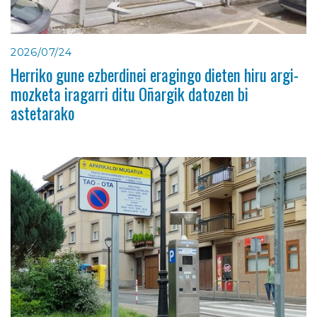
2026/07/24
Herriko gune ezberdinei eragingo dieten hiru argi-
mozketa iragarri ditu Oñargik datozen bi
astetarako