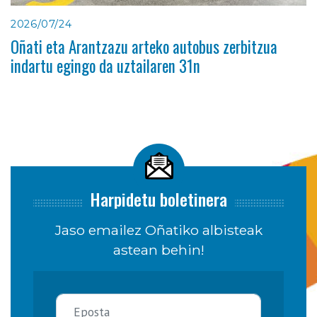
2026/07/24
Oñati eta Arantzazu arteko autobus zerbitzua
indartu egingo da uztailaren 31n
Harpidetu boletinera
Jaso emailez Oñatiko albisteak
astean behin!