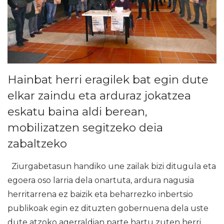
Hainbat herri eragilek bat egin dute
elkar zaindu eta arduraz jokatzea
eskatu baina aldi berean,
mobilizatzen segitzeko deia
zabaltzeko
Ziurgabetasun handiko une zailak bizi ditugula eta
egoera oso larria dela onartuta, ardura nagusia
herritarrena ez baizik eta beharrezko inbertsio
publikoak egin ez dituzten gobernuena dela uste
dute atzoko agerraldian parte hartu zuten herri