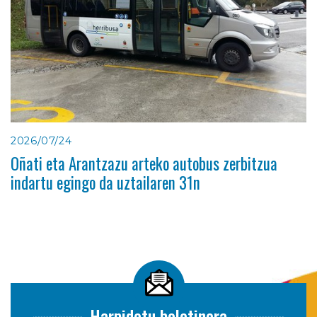
2026/07/24
Oñati eta Arantzazu arteko autobus zerbitzua
indartu egingo da uztailaren 31n
Harpidetu boletinera