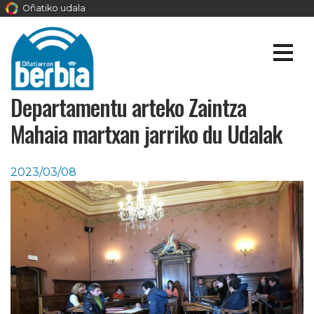
Oñatiko udala
Departamentu arteko Zaintza
Mahaia martxan jarriko du Udalak
2023/03/08