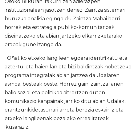
Osoko Bilkuran irakurri zen adierazpen
instituzionalean jasotzen denez. Zaintza sistemari
buruzko analisia egingo du Zaintza Mahai berri
horrek eta estrategia publiko-komunitarioak
diseinatzeko eta abian jartzeko elkarrizketarako
erabakigune izango da.
Oñatiko etxeko langileen egoera identifikatu eta
aztertu, eta haien lan eta bizi baldintzak hobetzeko
programa integralak abian jartzea da Udalaren
asmoa, besteak beste. Horrez gain, zaintza lanen
balio sozial eta politikoa aitrortzen duten
komunikazio kanpainak jarriko ditu abian Udalak,
erantzunkidetasunari arreta berezia eskainiz eta
etxeko langileenak bezalako errealitateak
ikusaraziz.