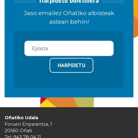
Jaso emailez Oñatiko albisteak
astean behin!
HARPIDETU
Oñatiko Udala
Foruen Enparantza, 1
20560 Oñati
Tel: 943 78 04 11