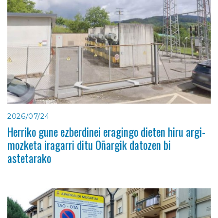
2026/07/24
Herriko gune ezberdinei eragingo dieten hiru argi-
mozketa iragarri ditu Oñargik datozen bi
astetarako