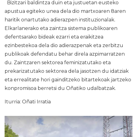
Bizitzari baldintza duin eta justuetan eusteko
apustua egiteko unea dela dio martxoaren 8aren
haritik onartutako adierazpen instituzionalak.
Elkarlanerako eta zaintza sistema publikoaren
defentsarako bideak ezarri eta eraikitzea
ezinbestekoa dela dio adierazpenak eta zerbitzu
publikoak defendatu behar direla azpimarratzen
du. Zaintzaren sektorea feminizatutako eta
prekarizatutako sektorea dela jasotzen du idatziak
eta errealitate hori gainditzeko bitartekoak jartzeko
konpromisoa berretsi du Oñatiko udalbatzak.
Iturria: Oñati Irratia