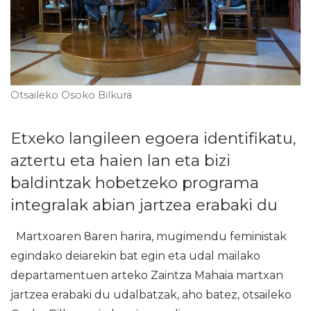
Otsaileko Osoko Bilkura
Etxeko langileen egoera identifikatu,
aztertu eta haien lan eta bizi
baldintzak hobetzeko programa
integralak abian jartzea erabaki du
Martxoaren 8aren harira, mugimendu feministak
egindako deiarekin bat egin eta udal mailako
departamentuen arteko Zaintza Mahaia martxan
jartzea erabaki du udalbatzak, aho batez, otsaileko