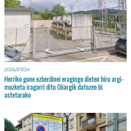
2026/07/24
Herriko gune ezberdinei eragingo dieten hiru argi-
mozketa iragarri ditu Oñargik datozen bi
astetarako