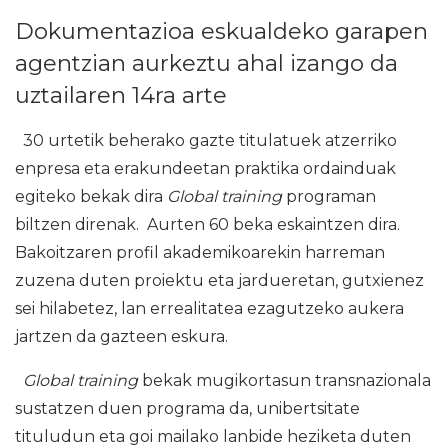
Dokumentazioa eskualdeko garapen
agentzian aurkeztu ahal izango da
uztailaren 14ra arte
30 urtetik beherako gazte titulatuek atzerriko
enpresa eta erakundeetan praktika ordainduak
egiteko bekak dira
Global training
programan
biltzen direnak. Aurten 60 beka eskaintzen dira.
Bakoitzaren profil akademikoarekin harreman
zuzena duten proiektu eta jardueretan, gutxienez
sei hilabetez, lan errealitatea ezagutzeko aukera
jartzen da gazteen eskura.
Global training
bekak mugikortasun transnazionala
sustatzen duen programa da, unibertsitate
tituludun eta goi mailako lanbide heziketa duten