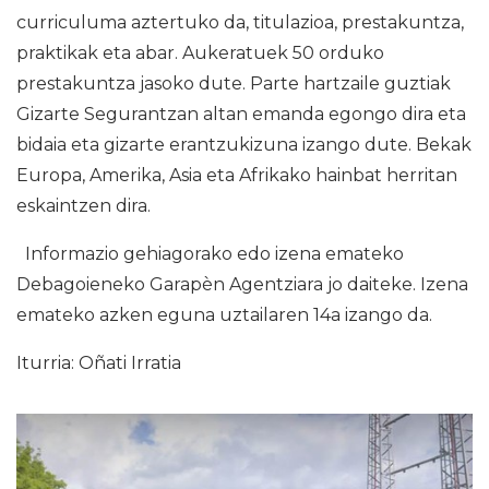
curriculuma aztertuko da, titulazioa, prestakuntza,
praktikak eta abar. Aukeratuek 50 orduko
prestakuntza jasoko dute. Parte hartzaile guztiak
Gizarte Segurantzan altan emanda egongo dira eta
bidaia eta gizarte erantzukizuna izango dute. Bekak
Europa, Amerika, Asia eta Afrikako hainbat herritan
eskaintzen dira.
Informazio gehiagorako edo izena emateko
Debagoieneko Garapèn Agentziara jo daiteke. Izena
emateko azken eguna uztailaren 14a izango da.
Iturria: Oñati Irratia