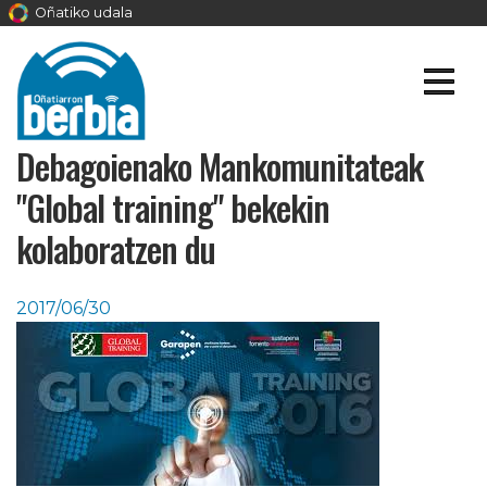
Oñatiko udala
Debagoienako Mankomunitateak
"Global training" bekekin
kolaboratzen du
2017/06/30