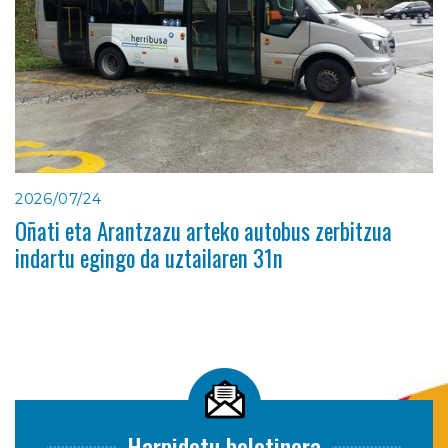
2026/07/24
Oñati eta Arantzazu arteko autobus zerbitzua
indartu egingo da uztailaren 31n
Harpidetu boletinera