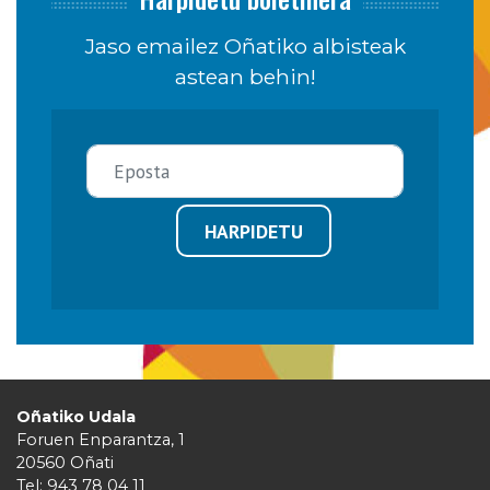
Jaso emailez Oñatiko albisteak
astean behin!
HARPIDETU
Oñatiko Udala
Foruen Enparantza, 1
20560 Oñati
Tel: 943 78 04 11