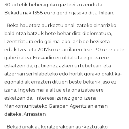
30 urtetik beheragoko gazteei zuzenduta.
Bekadunak 1358 euro gordin jasoko ditu hilean.
Beka hauetara aurkeztu ahal izateko oinarrizko
baldintza batzuk bete behar dira: diplomatura,
lizentziatura edo goi mailako lanbide heziketa
edukitzea eta 2017ko urtarrilaren 1ean 30 urte bete
gabe izatea. Euskadin erroldatuta egotea ere
eskatzen da, gutxienez azken urtebetean, eta
atzerrian sei hilabeteko edo hortik gorako praktika-
egonaldiak errazten dituen beste bekarik jaso ez
izana. Ingeles maila altua eta ona izatea ere
eskatzen da. Interesa izanez gero, izena
Mankomunitateko Garapen Agentzian eman
daiteke, Arrasaten.
Bekadunak aukeratzerakoan aurkeztutako