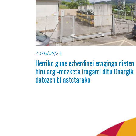
2026/07/24
Herriko gune ezberdinei eragingo dieten
hiru argi-mozketa iragarri ditu Oñargik
datozen bi astetarako