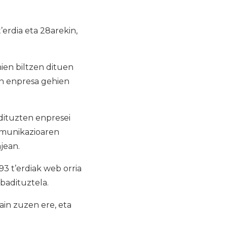
erdia eta 28arekin,
ien biltzen dituen
en enpresa gehien
dituzten enpresei
omunikazioaren
jean.
 t’erdiak web orria
 badituztela.
in zuzen ere, eta