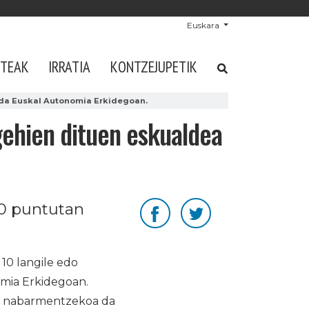
Euskara
STEAK
IRRATIA
KONTZEJUPETIK
 da Euskal Autonomia Erkidegoan.
gehien dituen eskualdea
10 puntutan
 10 langile edo
omia Erkidegoan.
ta nabarmentzekoa da