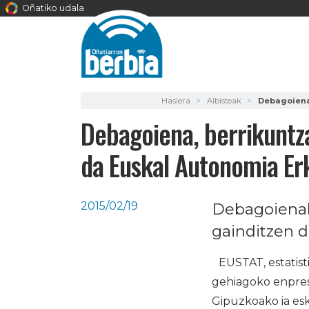
Oñatiko udala
Hasiera
Albisteak
Debagoiena
Debagoiena, berrikuntz
da Euskal Autonomia Er
2015/02/19
Debagoienak
gainditzen d
EUSTAT, estatist
gehiagoko enpres
Gipuzkoako ia es