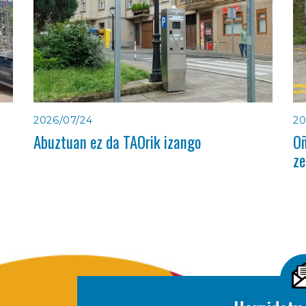
2026/07/24
20
Abuztuan ez da TAOrik izango
Oñ
ze