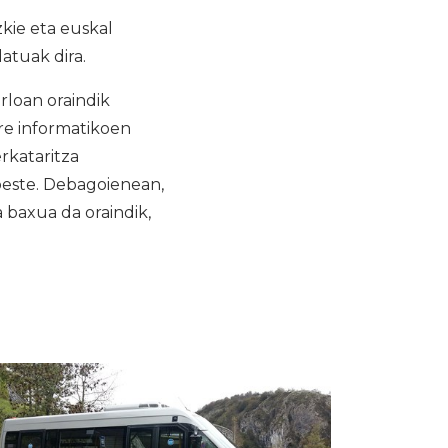
kie eta euskal
atuak dira.
rloan oraindik
are informatikoen
rkataritza
 beste. Debagoienean,
 baxua da oraindik,