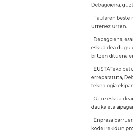
Debagoiena, guzt
Taularen beste mu
urrenez urren.
Debagoiena, esan
eskualdea dugu e
biltzen dituena e
EUSTATeko datueta
erreparatuta, De
teknologia ekip
Gure eskualdean 
dauka eta aipagarr
Enpresa barruan 
kode irekidun pro