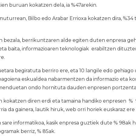
ien buruan kokatzen dela, ia %47arekin.
turrean, Bilbo edo Arabar Errioxa kokatzen dira, %34 t’
 bezala, berrikuntzaren alde egiten duten enpresa geh
ta baita, informazioaren teknologiak erabiltzen dituzt
re.
ra begiratuta berriro ere, eta 10 langile edo gehiago 
bagoiena eskualdea nabarmentzen da informazio eta k
amenduetan ondo hornituta dauden enpresen portzenta
kokatzen diren erdi eta tamaina handiko enpresen % 93
ia da gainera, lautik hiruk, web orri horiek euskaraz ere
sare informatikoa, kasik enpresa guztiek dute % 98ak ha
gramak berriz, % 85ak.