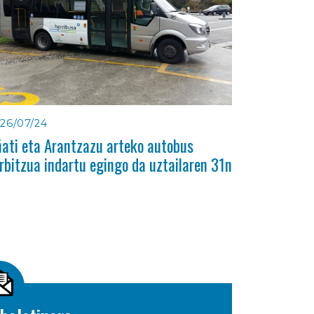
26/07/24
ati eta Arantzazu arteko autobus
rbitzua indartu egingo da uztailaren 31n