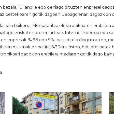
 bezala, 10 langile edo gehiago dituzten enpresei dagoz
az bestekoaren goitik dagoen Debagoienari dagozkion d
a hain baikorra. Merkataritza elektronikoaren erabilera a
baitago euskal enpresen artean. Internet konexio edo s
zten enpresak, % 98 edo 93a pasa direla diogun arren, me
iltzen dutenak ez baitira, %30era iristen, beti ere, bataz
tronikoari dagokion erabilera mediaren goitik dago baina
ia