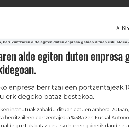
ALBI
, berrikuntzaren alde egiten duten enpresa gehien dituen eskualdea
aren alde egiten duten enpresa 
kidegoan.
o enpresa berritzaileen portzentajeak 
u erkidegoko bataz bestekoa.
iken institutuak zabaldu dituen datuen arabera, 2013an,
a berritzaileen portzentajea ia %38a zen Euskal Auton
kualde guztiak bataz besteko horren gainetik daude e