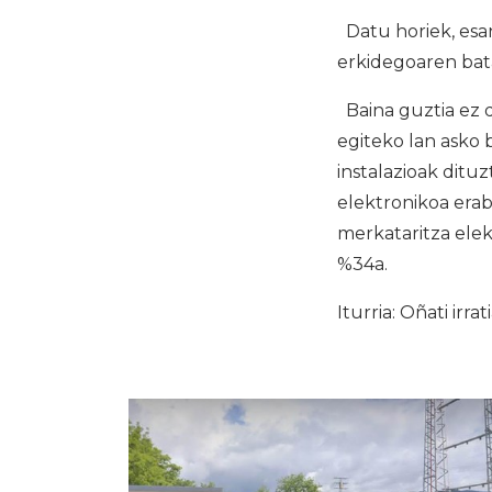
Datu horiek, esan
erkidegoaren bat
Baina guztia ez d
egiteko lan asko 
instalazioak ditu
elektronikoa erab
merkataritza elek
%34a.
Iturria: Oñati irrat