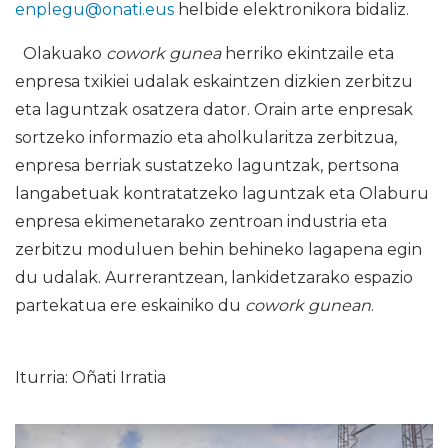
enplegu@onati.eus
helbide elektronikora bidaliz.
Olakuako
cowork gunea
herriko ekintzaile eta
enpresa txikiei udalak eskaintzen dizkien zerbitzu
eta laguntzak osatzera dator. Orain arte enpresak
sortzeko informazio eta aholkularitza zerbitzua,
enpresa berriak sustatzeko laguntzak, pertsona
langabetuak kontratatzeko laguntzak eta Olaburu
enpresa ekimenetarako zentroan industria eta
zerbitzu moduluen behin behineko lagapena egin
du udalak. Aurrerantzean, lankidetzarako espazio
partekatua ere eskainiko du
cowork gunean
.
Iturria: Oñati Irratia