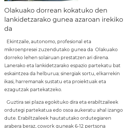
Olakuako dorrean kokatuko den
lankidetzarako gunea azaroan irekiko
da
Ekintzaile, autonomo, profesional eta
mikroenpresei zuzendutako gunea da Olakuako
dorreko lehen solairuan prestatzen ari direna.
Lanerako eta lankidetzarako espazio partekatu bat
eskaintzea da helburua; sinergiak sortu, elkarrekin
ikasi, harremanak sustatu eta proiektuak eta
ezagutzak partekatzeko.
Guztira sei plaza egokituko dira eta erabiltzaileek
ordutegi partekatua edo osoa aukeratu ahal izango
dute. Erabiltzaileek hautatutako ordutegiaren
arabera beraz, cowork guneak 6-12 pertsona