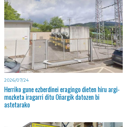
2026/07/24
Herriko gune ezberdinei eragingo dieten hiru argi-
mozketa iragarri ditu Oñargik datozen bi
astetarako