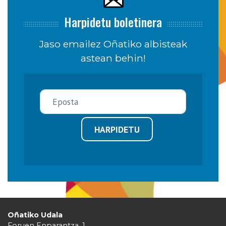
Harpidetu boletinera
Jaso emailez Oñatiko albisteak
astean behin!
HARPIDETU
Oñatiko Udala
Foruen Enparantza, 1