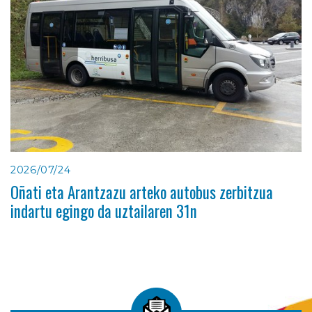
2026/07/24
Oñati eta Arantzazu arteko autobus zerbitzua
indartu egingo da uztailaren 31n