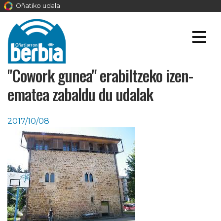
Oñatiko udala
"Cowork gunea" erabiltzeko izen-
ematea zabaldu du udalak
2017/10/08