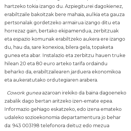
hartzeko tokia izango du. Azpiegiturei dagokienez,
erabiltzaile bakoitzak bere mahaia, aulkia eta gauza
pertsonalak gordetzeko armairua izango ditu eta
horrezaz gain, bertako ekipamendua, zerbitzuak
eta espazio komunak erabiltzeko aukera ere izango
du, hau da, sare konexioa, bilera gela, topaketa
gunea eta abar. Instalazio eta zerbitzu hauen truke
hilean 20 eta 80 euro arteko tarifa ordaindu
beharko da, erabiltzailearen jarduera ekonomikoa
eta aukeratutako ordutegiaren arabera.
Cowork gunea
azaroan irekiko da baina dagoeneko
zabalik dago bertan aritzeko izen-emate epea.
Informazio gehiago eskatzeko, edo izena emateko
udaleko sozioekonomia departamentura jo behar
da: 943 003198 telefonora deituz edo mezua