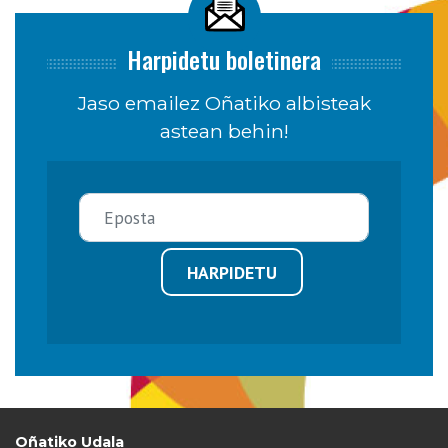
Harpidetu boletinera
Jaso emailez Oñatiko albisteak
astean behin!
HARPIDETU
Oñatiko Udala