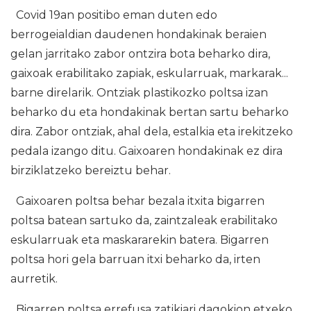
Covid 19an positibo eman duten edo
berrogeialdian daudenen hondakinak beraien
gelan jarritako zabor ontzira bota beharko dira,
gaixoak erabilitako zapiak, eskularruak, markarak...
barne direlarik. Ontziak plastikozko poltsa izan
beharko du eta hondakinak bertan sartu beharko
dira. Zabor ontziak, ahal dela, estalkia eta irekitzeko
pedala izango ditu. Gaixoaren hondakinak ez dira
birziklatzeko bereiztu behar.
Gaixoaren poltsa behar bezala itxita bigarren
poltsa batean sartuko da, zaintzaleak erabilitako
eskularruak eta maskararekin batera. Bigarren
poltsa hori gela barruan itxi beharko da, irten
aurretik.
Bigarren poltsa errefusa zatikiari dagokion etxeko