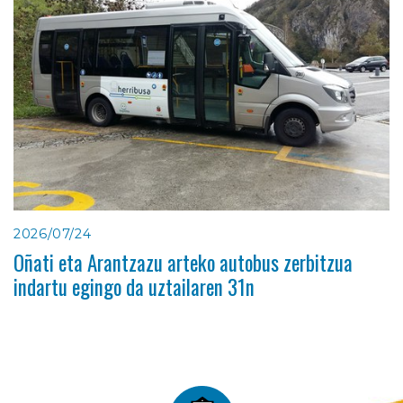
2026/07/24
Oñati eta Arantzazu arteko autobus zerbitzua
indartu egingo da uztailaren 31n