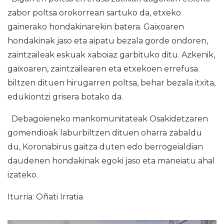
zabor poltsa orokorrean sartuko da, etxeko
gainerako hondakinarekin batera. Gaixoaren
hondakinak jaso eta aipatu bezala gorde ondoren,
zaintzaileak eskuak xaboiaz garbituko ditu. Azkenik,
gaixoaren, zaintzailearen eta etxekoen errefusa
biltzen dituen hirugarren poltsa, behar bezala itxita,
edukiontzi grisera botako da.
Debagoieneko mankomunitateak Osakidetzaren
gomendioak laburbiltzen dituen oharra zabaldu
du, Koronabirus gaitza duten edo berrogeialdian
daudenen hondakinak egoki jaso eta maneiatu ahal
izateko.
Iturria: Oñati Irratia