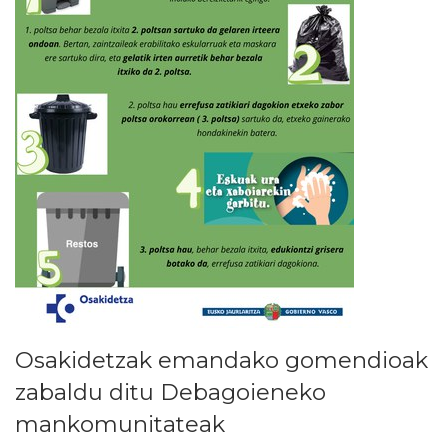
Osakidetzak emandako gomendioak
zabaldu ditu Debagoieneko
mankomunitateak