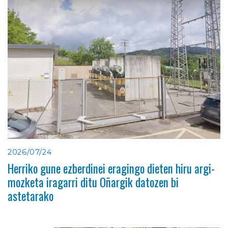
2026/07/24
Herriko gune ezberdinei eragingo dieten hiru argi-
mozketa iragarri ditu Oñargik datozen bi
astetarako