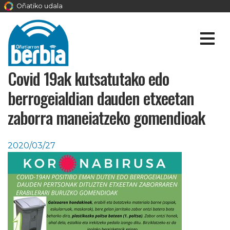
Oñatiko udala
Covid 19ak kutsatutako edo
berrogeialdian dauden etxeetan
zaborra maneiatzeko gomendioak
2020/03/27