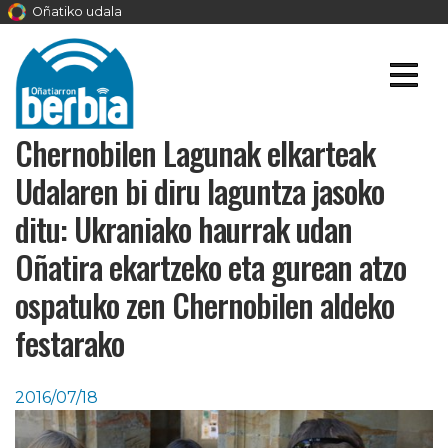
Oñatiko udala
Chernobilen Lagunak elkarteak
Udalaren bi diru laguntza jasoko
ditu: Ukraniako haurrak udan
Oñatira ekartzeko eta gurean atzo
ospatuko zen Chernobilen aldeko
festarako
2016/07/18