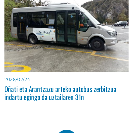
2026/07/24
Oñati eta Arantzazu arteko autobus zerbitzua
indartu egingo da uztailaren 31n