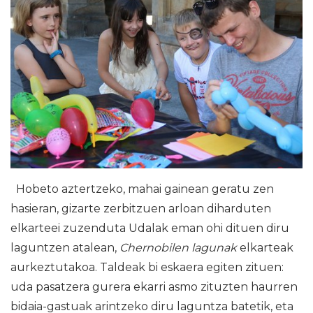
Hobeto aztertzeko, mahai gainean geratu zen
hasieran, gizarte zerbitzuen arloan diharduten
elkarteei zuzenduta Udalak eman ohi dituen diru
laguntzen atalean,
Chernobilen lagunak
elkarteak
aurkeztutakoa. Taldeak bi eskaera egiten zituen:
uda pasatzera gurera ekarri asmo zituzten haurren
bidaia-gastuak arintzeko diru laguntza batetik, eta