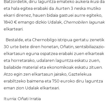
Batzordetik, diru laguntza emateko aukera ikusi da
eta hala egitea erabaki da. Aurten 3 neska mutiko
ekarri direnez, hauen bidaia gastuei aurre egiteko,
1840 € emango dizkio Udalak,
Chernobilen lagunak
elkarteari.
Bestalde, eta Chernobilgo istripua gertatu zenetik
30 urte bete diren honetan, Oñatin, sentsibiliazazio-
elkartasun eguna ospatzea erabaki zuen elkarteak
eta horretarako, udalaren laguntza eskatu zuen,
baliabide material eta ekonomikoak eskatu zituen.
Atzo egin zen elkartasun jairako, Gaztelekua
erabiltzeko baimena eta 750 euroko diru laguntza
eman zion Udalak elkarteari.
Iturria: Oñati Irratia