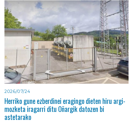
2026/07/24
Herriko gune ezberdinei eragingo dieten hiru argi-
mozketa iragarri ditu Oñargik datozen bi
astetarako