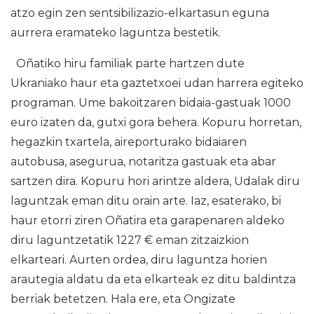
atzo egin zen sentsibilizazio-elkartasun eguna
aurrera eramateko laguntza bestetik.
Oñatiko hiru familiak parte hartzen dute
Ukraniako haur eta gaztetxoei udan harrera egiteko
programan. Ume bakoitzaren bidaia-gastuak 1000
euro izaten da, gutxi gora behera. Kopuru horretan,
hegazkin txartela, aireporturako bidaiaren
autobusa, asegurua, notaritza gastuak eta abar
sartzen dira. Kopuru hori arintze aldera, Udalak diru
laguntzak eman ditu orain arte. Iaz, esaterako, bi
haur etorri ziren Oñatira eta garapenaren aldeko
diru laguntzetatik 1227 € eman zitzaizkion
elkarteari. Aurten ordea, diru laguntza horien
arautegia aldatu da eta elkarteak ez ditu baldintza
berriak betetzen. Hala ere, eta Ongizate