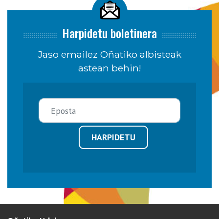
Harpidetu boletinera
Jaso emailez Oñatiko albisteak
astean behin!
HARPIDETU