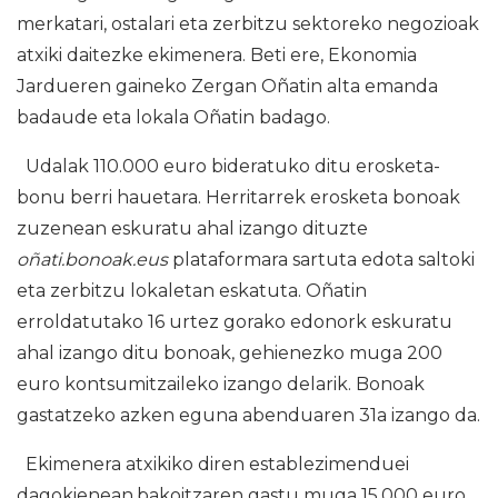
merkatari, ostalari eta zerbitzu sektoreko negozioak
atxiki daitezke ekimenera. Beti ere, Ekonomia
Jardueren gaineko Zergan Oñatin alta emanda
badaude eta lokala Oñatin badago.
Udalak 110.000 euro bideratuko ditu erosketa-
bonu berri hauetara. Herritarrek erosketa bonoak
zuzenean eskuratu ahal izango dituzte
oñati.bonoak.eus
plataformara sartuta edota saltoki
eta zerbitzu lokaletan eskatuta. Oñatin
erroldatutako 16 urtez gorako edonork eskuratu
ahal izango ditu bonoak, gehienezko muga 200
euro kontsumitzaileko izango delarik. Bonoak
gastatzeko azken eguna abenduaren 31a izango da.
Ekimenera atxikiko diren establezimenduei
dagokienean,bakoitzaren gastu muga 15.000 euro