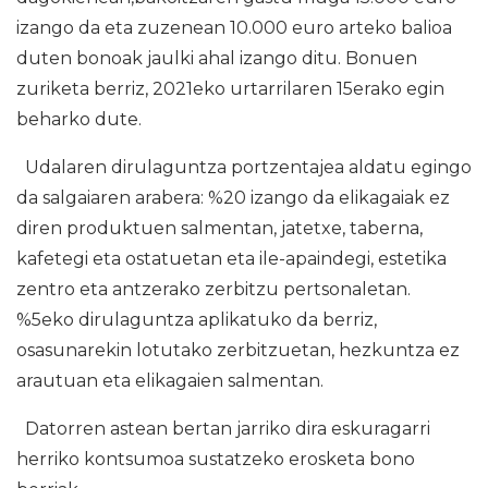
izango da eta zuzenean 10.000 euro arteko balioa
duten bonoak jaulki ahal izango ditu. Bonuen
zuriketa berriz, 2021eko urtarrilaren 15erako egin
beharko dute.
Udalaren dirulaguntza portzentajea aldatu egingo
da salgaiaren arabera: %20 izango da elikagaiak ez
diren produktuen salmentan, jatetxe, taberna,
kafetegi eta ostatuetan eta ile-apaindegi, estetika
zentro eta antzerako zerbitzu pertsonaletan.
%5eko dirulaguntza aplikatuko da berriz,
osasunarekin lotutako zerbitzuetan, hezkuntza ez
arautuan eta elikagaien salmentan.
Datorren astean bertan jarriko dira eskuragarri
herriko kontsumoa sustatzeko erosketa bono