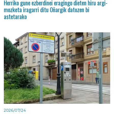
Herriko gune ezberdinei eragingo dieten hiru argi-
mozketa iragarri ditu Oñargik datozen bi
astetarako
2026/07/24