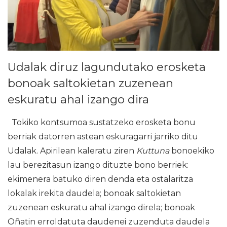
Udalak diruz lagundutako erosketa
bonoak saltokietan zuzenean
eskuratu ahal izango dira
Tokiko kontsumoa sustatzeko erosketa bonu
berriak datorren astean eskuragarri jarriko ditu
Udalak. Apirilean kaleratu ziren
Kuttuna
bonoekiko
lau berezitasun izango dituzte bono berriek:
ekimenera batuko diren denda eta ostalaritza
lokalak irekita daudela; bonoak saltokietan
zuzenean eskuratu ahal izango direla; bonoak
Oñatin erroldatuta daudenei zuzenduta daudela