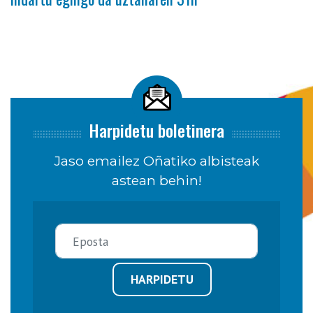
Harpidetu boletinera
Jaso emailez Oñatiko albisteak
astean behin!
HARPIDETU