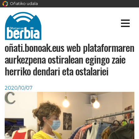
Oñatiko udala
oñati.bonoak.eus web plataformaren
aurkezpena ostiralean egingo zaie
herriko dendari eta ostalariei
2020/10/07