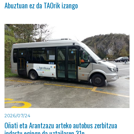
Abuztuan ez da TAOrik izango
2026/07/24
Oñati eta Arantzazu arteko autobus zerbitzua
indartu egingo da uztailaren 31n