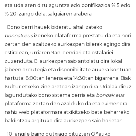
eta udalaren dirulaguntza edo bonifikazioa % 5 edo
% 20 izango dela, salgaiaren arabera.
Bono berri hauek bideratu ahal izateko
bonoak.eus
izeneko plataforma prestatu da eta hori
zertan den azaltzeko aurkezpen bilerak egingo dira
ostiralean, urriaren 9an, dendari eta ostalariei
zuzenduta. Bi aurkezpen saio antolatu dira lokal
jabeen ordutegia eta disponibilitate aukera kontuan
hartuta: 8:00tan lehena eta 14:30tan bigarrena. Biak
Kultur etxeko zine aretoan izango dira. Udalak diruz
lagundutako bono sistema berria eta
bonoak.eus
plataforma zertan den azalduko da eta ekimenera
nahiz web plataformara atxikitzeko bete beharreko
baldintzak argituko dira aurkezpen saio horietan.
10 langile baino gutxiago dituzten Oñatiko