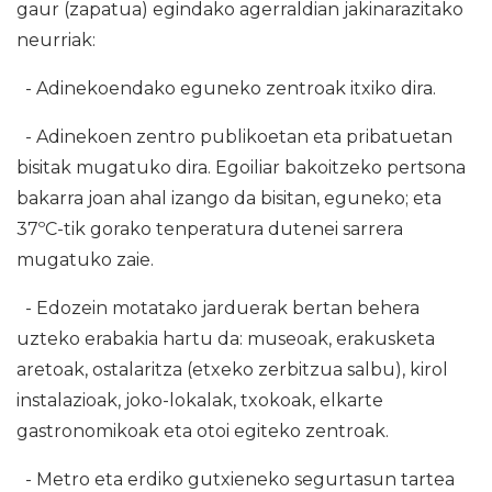
gaur (zapatua) egindako agerraldian jakinarazitako
neurriak:
- Adinekoendako eguneko zentroak itxiko dira.
- Adinekoen zentro publikoetan eta pribatuetan
bisitak mugatuko dira. Egoiliar bakoitzeko pertsona
bakarra joan ahal izango da bisitan, eguneko; eta
37ºC-tik gorako tenperatura dutenei sarrera
mugatuko zaie.
- Edozein motatako jarduerak bertan behera
uzteko erabakia hartu da: museoak, erakusketa
aretoak, ostalaritza (etxeko zerbitzua salbu), kirol
instalazioak, joko-lokalak, txokoak, elkarte
gastronomikoak eta otoi egiteko zentroak.
- Metro eta erdiko gutxieneko segurtasun tartea