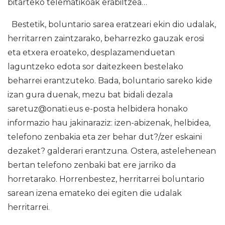
bitarteko telematikoak erabiltzea…
Bestetik, boluntario sarea eratzeari ekin dio udalak,
herritarren zaintzarako, beharrezko gauzak erosi
eta etxera eroateko, desplazamenduetan
laguntzeko edota sor daitezkeen bestelako
beharrei erantzuteko. Bada, boluntario sareko kide
izan gura duenak, mezu bat bidali dezala
saretuz@onati.eus e-posta helbidera honako
informazio hau jakinaraziz: izen-abizenak, helbidea,
telefono zenbakia eta zer behar dut?/zer eskaini
dezaket? galderari erantzuna. Ostera, astelehenean
bertan telefono zenbaki bat ere jarriko da
horretarako. Horrenbestez, herritarrei boluntario
sarean izena emateko dei egiten die udalak
herritarrei.