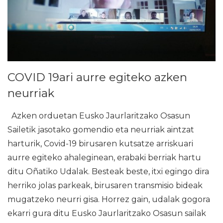
COVID 19ari aurre egiteko azken
neurriak
Azken orduetan Eusko Jaurlaritzako Osasun
Sailetik jasotako gomendio eta neurriak aintzat
harturik, Covid-19 birusaren kutsatze arriskuari
aurre egiteko ahaleginean, erabaki berriak hartu
ditu Oñatiko Udalak. Besteak beste, itxi egingo dira
herriko jolas parkeak, birusaren transmisio bideak
mugatzeko neurri gisa. Horrez gain, udalak gogora
ekarri gura ditu Eusko Jaurlaritzako Osasun sailak