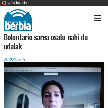
Oñatiko udala
Boluntario sarea osatu nahi du
udalak
2020/03/14