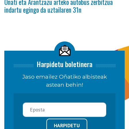
Oñati eta Arantzazu arteko autobus zerbitzua
indartu egingo da uztailaren 31n
Harpidetu boletinera
Jaso emailez Oñatiko albisteak
astean behin!
HARPIDETU