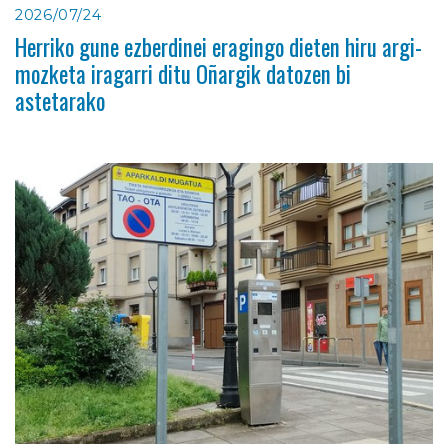
2026/07/24
Herriko gune ezberdinei eragingo dieten hiru argi-
mozketa iragarri ditu Oñargik datozen bi
astetarako