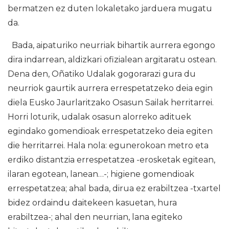
bermatzen ez duten lokaletako jarduera mugatu
da.
Bada, aipaturiko neurriak bihartik aurrera egongo
dira indarrean, aldizkari ofizialean argitaratu ostean.
Dena den, Oñatiko Udalak gogorarazi gura du
neurriok gaurtik aurrera errespetatzeko deia egin
diela Eusko Jaurlaritzako Osasun Sailak herritarrei.
Horri loturik, udalak osasun alorreko adituek
egindako gomendioak errespetatzeko deia egiten
die herritarrei. Hala nola: egunerokoan metro eta
erdiko distantzia errespetatzea -erosketak egitean,
ilaran egotean, lanean…-; higiene gomendioak
errespetatzea; ahal bada, dirua ez erabiltzea -txartel
bidez ordaindu daitekeen kasuetan, hura
erabiltzea-; ahal den neurrian, lana egiteko