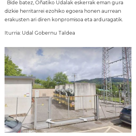
Bide batez, Oñatiko Udalak eskerrak eman gura
dizkie herritarrei ezohiko egoera honen aurrean
erakusten ari diren konpromisoa eta arduragatik.
Iturria: Udal Gobernu Taldea