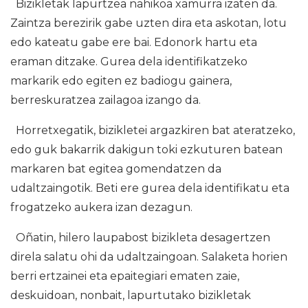
Bizikletak lapurtzea nahikoa xamurra izaten da.
Zaintza berezirik gabe uzten dira eta askotan, lotu
edo kateatu gabe ere bai. Edonork hartu eta
eraman ditzake. Gurea dela identifikatzeko
markarik edo egiten ez badiogu gainera,
berreskuratzea zailagoa izango da.
Horretxegatik, bizikletei argazkiren bat ateratzeko,
edo guk bakarrik dakigun toki ezkuturen batean
markaren bat egitea gomendatzen da
udaltzaingotik. Beti ere gurea dela identifikatu eta
frogatzeko aukera izan dezagun.
Oñatin, hilero laupabost bizikleta desagertzen
direla salatu ohi da udaltzaingoan. Salaketa horien
berri ertzainei eta epaitegiari ematen zaie,
deskuidoan, nonbait, lapurtutako bizikletak