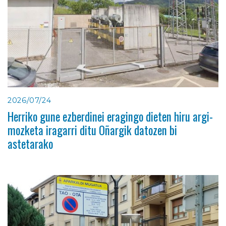
2026/07/24
Herriko gune ezberdinei eragingo dieten hiru argi-
mozketa iragarri ditu Oñargik datozen bi
astetarako