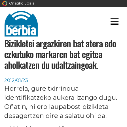
Oñatiko udala
Bizikletei argazkiren bat atera edo
ezkutuko markaren bat egitea
aholkatzen du udaltzaingoak.
2012/01/23
Horrela, gure txirrindua
identifikatzeko aukera izango dugu.
Oñatin, hilero laupabost bizikleta
desagertzen direla salatu ohi da.