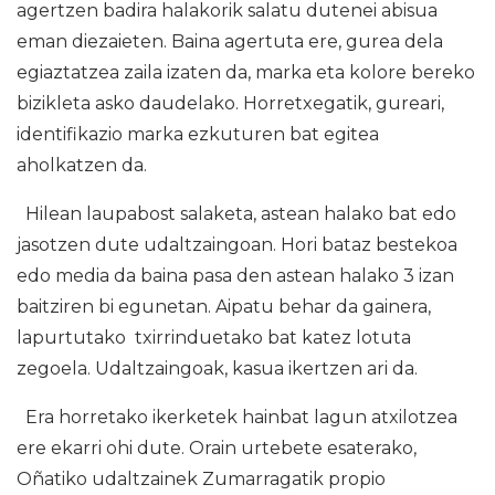
agertzen badira halakorik salatu dutenei abisua
eman diezaieten. Baina agertuta ere, gurea dela
egiaztatzea zaila izaten da, marka eta kolore bereko
bizikleta asko daudelako. Horretxegatik, gureari,
identifikazio marka ezkuturen bat egitea
aholkatzen da.
Hilean laupabost salaketa, astean halako bat edo
jasotzen dute udaltzaingoan. Hori bataz bestekoa
edo media da baina pasa den astean halako 3 izan
baitziren bi egunetan. Aipatu behar da gainera,
lapurtutako txirrinduetako bat katez lotuta
zegoela. Udaltzaingoak, kasua ikertzen ari da.
Era horretako ikerketek hainbat lagun atxilotzea
ere ekarri ohi dute. Orain urtebete esaterako,
Oñatiko udaltzainek Zumarragatik propio