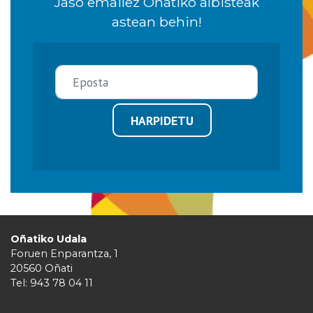
Jaso emailez Oñatiko albisteak
astean behin!
HARPIDETU
Oñatiko Udala
Foruen Enparantza, 1
20560 Oñati
Tel: 943 78 04 11