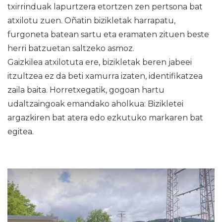
txirrinduak lapurtzera etortzen zen pertsona bat
atxilotu zuen. Oñatin bizikletak harrapatu,
furgoneta batean sartu eta eramaten zituen beste
herri batzuetan saltzeko asmoz.
Gaizkilea atxilotuta ere, bizikletak beren jabeei
itzultzea ez da beti xamurra izaten, identifikatzea
zaila baita. Horretxegatik, gogoan hartu
udaltzaingoak emandako aholkua: Bizikletei
argazkiren bat atera edo ezkutuko markaren bat
egitea.