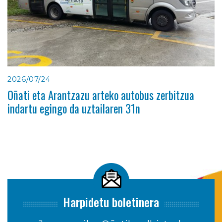
2026/07/24
Oñati eta Arantzazu arteko autobus zerbitzua
indartu egingo da uztailaren 31n
Harpidetu boletinera