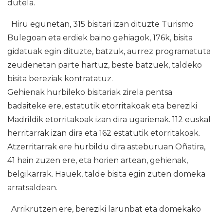
dutela.
Hiru egunetan, 315 bisitari izan dituzte Turismo
Bulegoan eta erdiek baino gehiagok, 176k, bisita
gidatuak egin dituzte, batzuk, aurrez programatuta
zeudenetan parte hartuz, beste batzuek, taldeko
bisita bereziak kontratatuz.
Gehienak hurbileko bisitariak zirela pentsa
badaiteke ere, estatutik etorritakoak eta bereziki
Madrildik etorritakoak izan dira ugarienak. 112 euskal
herritarrak izan dira eta 162 estatutik etorritakoak.
Atzerritarrak ere hurbildu dira asteburuan Oñatira,
41 hain zuzen ere, eta horien artean, gehienak,
belgikarrak. Hauek, talde bisita egin zuten domeka
arratsaldean.
Arrikrutzen ere, bereziki larunbat eta domekako