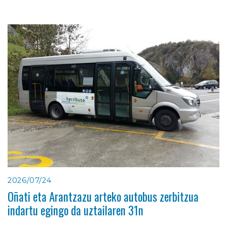
2026/07/24
Oñati eta Arantzazu arteko autobus zerbitzua
indartu egingo da uztailaren 31n