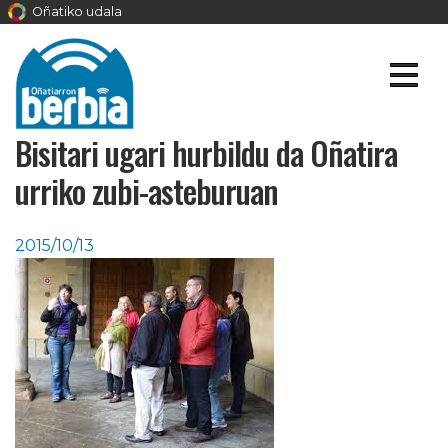
Oñatiko udala
Bisitari ugari hurbildu da Oñatira
urriko zubi-asteburuan
2015/10/13