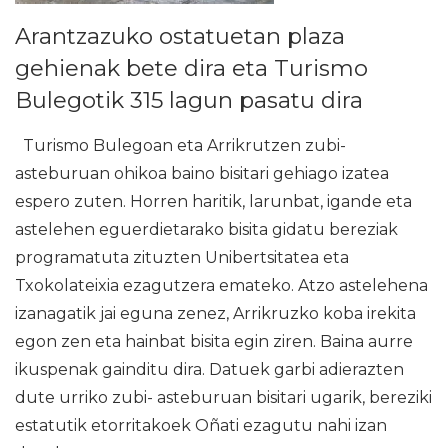
Arantzazuko ostatuetan plaza
gehienak bete dira eta Turismo
Bulegotik 315 lagun pasatu dira
Turismo Bulegoan eta Arrikrutzen zubi-
asteburuan ohikoa baino bisitari gehiago izatea
espero zuten. Horren haritik, larunbat, igande eta
astelehen eguerdietarako bisita gidatu bereziak
programatuta zituzten Unibertsitatea eta
Txokolateixia ezagutzera emateko. Atzo astelehena
izanagatik jai eguna zenez, Arrikruzko koba irekita
egon zen eta hainbat bisita egin ziren. Baina aurre
ikuspenak gainditu dira. Datuek garbi adierazten
dute urriko zubi- asteburuan bisitari ugarik, bereziki
estatutik etorritakoek Oñati ezagutu nahi izan