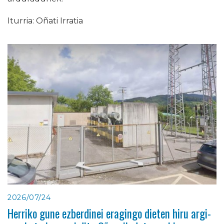
Iturria: Oñati Irratia
2026/07/24
Herriko gune ezberdinei eragingo dieten hiru argi-