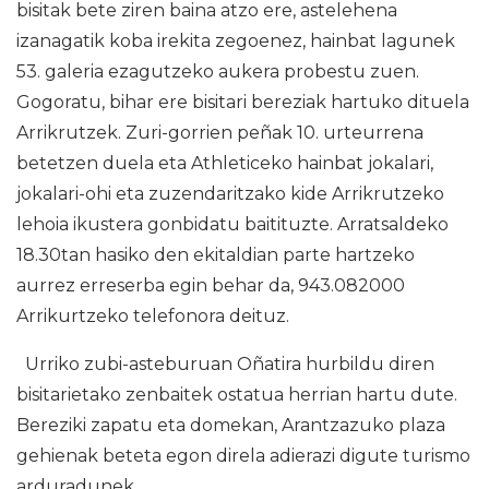
bisitak bete ziren baina atzo ere, astelehena
izanagatik koba irekita zegoenez, hainbat lagunek
53. galeria ezagutzeko aukera probestu zuen.
Gogoratu, bihar ere bisitari bereziak hartuko dituela
Arrikrutzek. Zuri-gorrien peñak 10. urteurrena
betetzen duela eta Athleticeko hainbat jokalari,
jokalari-ohi eta zuzendaritzako kide Arrikrutzeko
lehoia ikustera gonbidatu baitituzte. Arratsaldeko
18.30tan hasiko den ekitaldian parte hartzeko
aurrez erreserba egin behar da, 943.082000
Arrikurtzeko telefonora deituz.
Urriko zubi-asteburuan Oñatira hurbildu diren
bisitarietako zenbaitek ostatua herrian hartu dute.
Bereziki zapatu eta domekan, Arantzazuko plaza
gehienak beteta egon direla adierazi digute turismo
arduradunek.