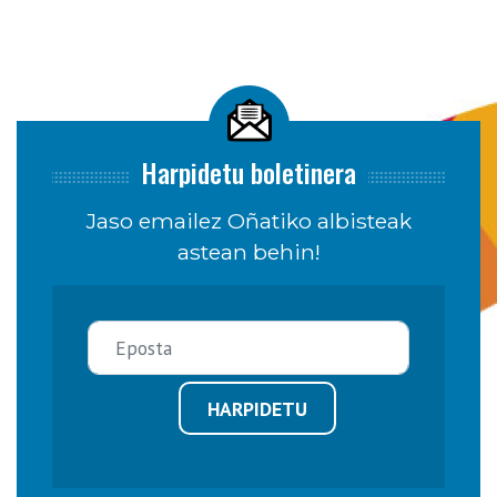
Harpidetu boletinera
Jaso emailez Oñatiko albisteak
astean behin!
HARPIDETU