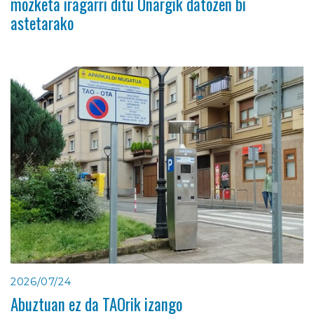
mozketa iragarri ditu Oñargik datozen bi
astetarako
2026/07/24
Abuztuan ez da TAOrik izango