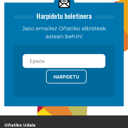
Harpidetu boletinera
Jaso emailez Oñatiko albisteak
astean behin!
HARPIDETU
Oñatiko Udala