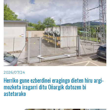
2026/07/24
Herriko gune ezberdinei eragingo dieten hiru argi-
mozketa iragarri ditu Oñargik datozen bi
astetarako