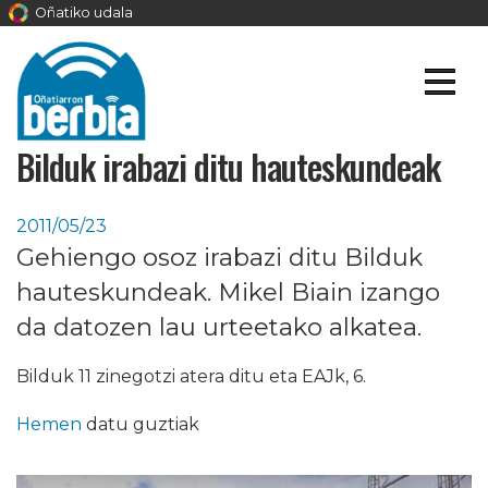
Oñatiko udala
Bilduk irabazi ditu hauteskundeak
2011/05/23
Gehiengo osoz irabazi ditu Bilduk
hauteskundeak. Mikel Biain izango
da datozen lau urteetako alkatea.
Bilduk 11 zinegotzi atera ditu eta EAJk, 6.
Hemen
datu guztiak