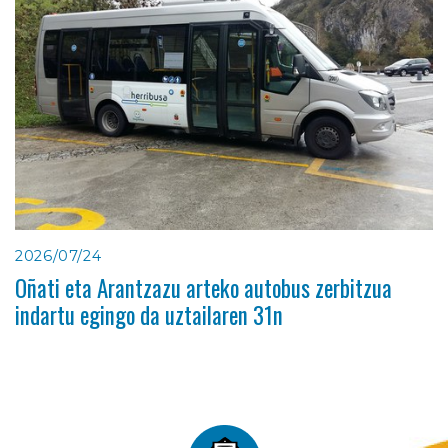
2026/07/24
Oñati eta Arantzazu arteko autobus zerbitzua
indartu egingo da uztailaren 31n