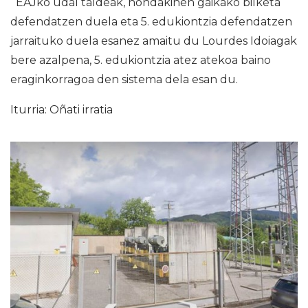
EAJko udal taldeak, hondakinen gaikako bilketa
defendatzen duela eta 5. edukiontzia defendatzen
jarraituko duela esanez amaitu du Lourdes Idoiagak
bere azalpena, 5. edukiontzia atez atekoa baino
eraginkorragoa den sistema dela esan du.
Iturria: Oñati irratia