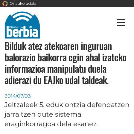
Oñatiko udala
Bilduk atez atekoaren inguruan
balorazio baikorra egin ahal izateko
informazioa manipulatu duela
adierazi du EAJko udal taldeak.
2014/07/03
Jeltzaleek 5. edukiontzia defendatzen
jarraitzen dute sistema
eraginkorragoa dela esanez.