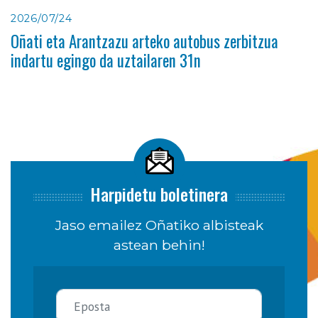
2026/07/24
Oñati eta Arantzazu arteko autobus zerbitzua
indartu egingo da uztailaren 31n
Harpidetu boletinera
Jaso emailez Oñatiko albisteak
astean behin!