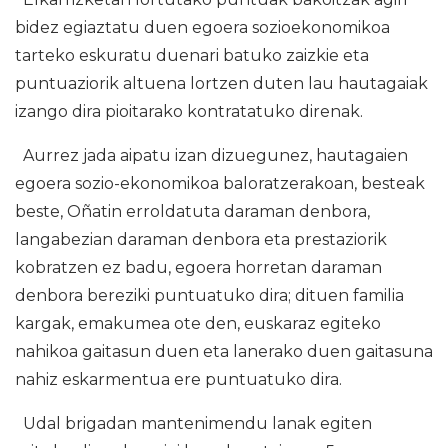
bidez egiaztatu duen egoera sozioekonomikoa
tarteko eskuratu duenari batuko zaizkie eta
puntuaziorik altuena lortzen duten lau hautagaiak
izango dira pioitarako kontratatuko direnak.
Aurrez jada aipatu izan dizuegunez, hautagaien
egoera sozio-ekonomikoa baloratzerakoan, besteak
beste, Oñatin erroldatuta daraman denbora,
langabezian daraman denbora eta prestaziorik
kobratzen ez badu, egoera horretan daraman
denbora bereziki puntuatuko dira; dituen familia
kargak, emakumea ote den, euskaraz egiteko
nahikoa gaitasun duen eta lanerako duen gaitasuna
nahiz eskarmentua ere puntuatuko dira.
Udal brigadan mantenimendu lanak egiten