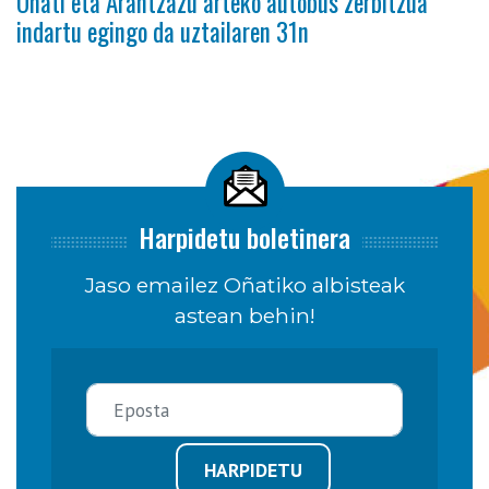
Oñati eta Arantzazu arteko autobus zerbitzua
indartu egingo da uztailaren 31n
Harpidetu boletinera
Jaso emailez Oñatiko albisteak
astean behin!
HARPIDETU