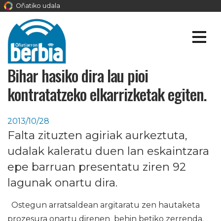
Oñatiko udala
Bihar hasiko dira lau pioi
kontratatzeko elkarrizketak egiten.
2013/10/28
Falta zituzten agiriak aurkeztuta,
udalak kaleratu duen lan eskaintzara
epe barruan presentatu ziren 92
lagunak onartu dira.
Ostegun arratsaldean argitaratu zen hautaketa
prozesura onartu direnen behin betiko zerrenda.