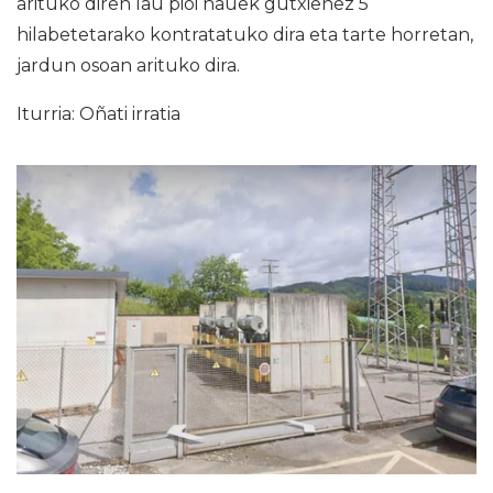
arituko diren lau pioi hauek gutxienez 5
hilabetetarako kontratatuko dira eta tarte horretan,
jardun osoan arituko dira.
Iturria: Oñati irratia