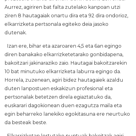
Aurrez, agiriren bat falta zutelako kanpoan utzi
ziren 8 hautagaiak onartu dira eta 92 dira ondorioz,
elkarrizketa pertsonala egiteko deia jasoko
dutenak.
Izan ere, bihar eta azaroaren 4,5 eta 6an egingo
diren banakako elkarrizketetarako gonbidapena,
bakoitzari jakinaraziko zaio. Hautagai bakoitzarekin
10 bat minutuko elkarrizketa laburra egingo da.
Horrela, zuzenean, agiri bidez hautagaiek azaldu
duten lanpostuen eskakizun profesional eta
pertsonalak betetzen direla egiaztatuko da,
euskarari dagokionean duen ezagutza maila eta
egin beharreko lanekiko egokitasuna ere neurtuko
da besteak beste.
Elkarrizketan lortutako puntuak bakoitzak agiri