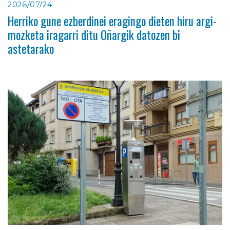
2026/07/24
Herriko gune ezberdinei eragingo dieten hiru argi-
mozketa iragarri ditu Oñargik datozen bi
astetarako