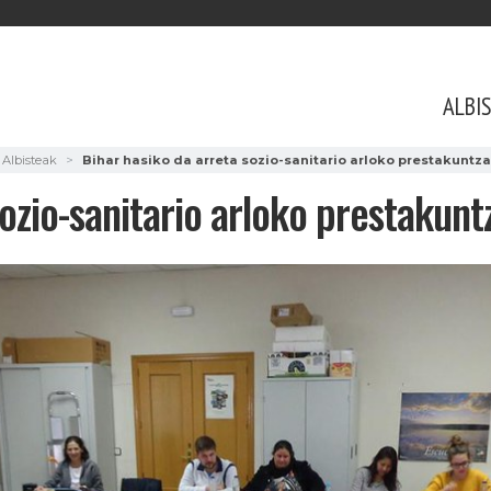
ALBI
Albisteak
Bihar hasiko da arreta sozio-sanitario arloko prestakuntza
sozio-sanitario arloko prestakunt