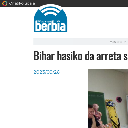
Oñatiko udala
Hasiera
Bihar hasiko da arreta 
2023/09/26