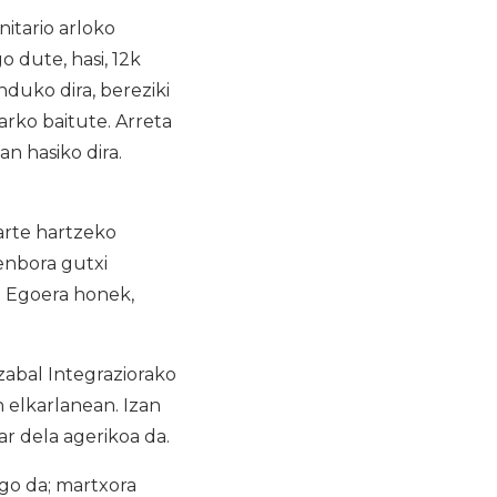
nitario arloko
 dute, hasi, 12k
duko dira, bereziki
rko baitute. Arreta
n hasiko dira.
arte hartzeko
enbora gutxi
. Egoera honek,
zabal Integraziorako
 elkarlanean. Izan
ar dela agerikoa da.
ngo da; martxora