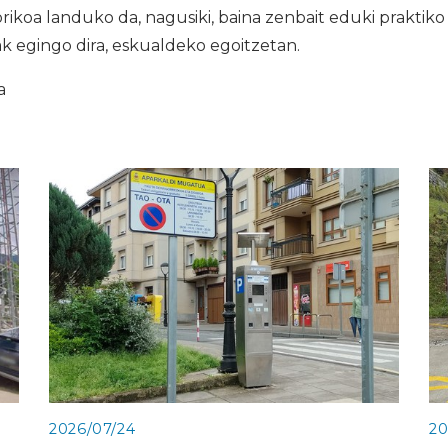
orikoa landuko da, nagusiki, baina zenbait eduki praktiko
k egingo dira, eskualdeko egoitzetan.
a
2026/07/24
20