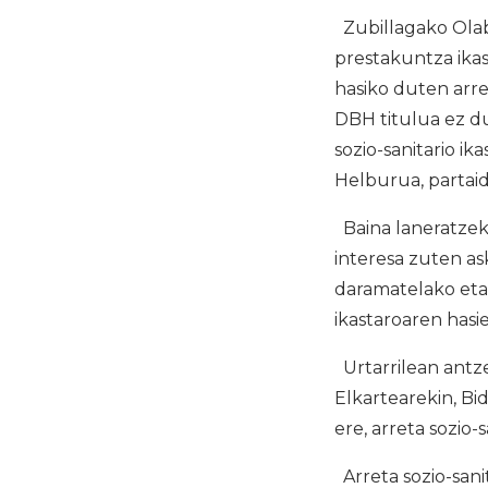
Zubillagako Olabu
prestakuntza ikas
hasiko duten arre
DBH titulua ez d
sozio-sanitario i
Helburua, partaid
Baina laneratzek
interesa zuten as
daramatelako eta,
ikastaroaren hasier
Urtarrilean antze
Elkartearekin, Bi
ere, arreta sozio
Arreta sozio-sani