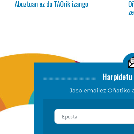
Abuztuan ez da TAOrik izango
Oñ
ze
Harpidetu 
Jaso emailez Oñatiko a