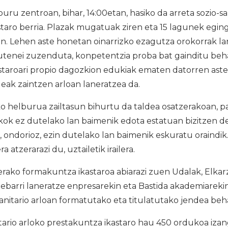
ru zentroan, bihar, 14:00etan, hasiko da arreta sozio-sa
taro berria. Plazak mugatuak ziren eta 15 lagunek egingo
n. Lehen aste honetan oinarrizko ezagutza orokorrak lan
utenei zuzenduta, konpetentzia proba bat gainditu beha
kastaroari propio dagozkion edukiak ematen datorren astea
eak zaintzen arloan laneratzea da.
o helburua zailtasun bihurtu da taldea osatzerakoan, p
kok ez dutelako lan baimenik edota estatuan bizitzen d
 ondorioz, ezin dutelako lan baimenik eskuratu oraindik
a atzerarazi du, uztailetik irailera.
rako formakuntza ikastaroa abiarazi zuen Udalak, Elkar
debarri laneratze enpresarekin eta Bastida akademiarekin
-sanitario arloan formatutako eta titulatutako jendea beh
tario arloko prestakuntza ikastaro hau 450 ordukoa iza