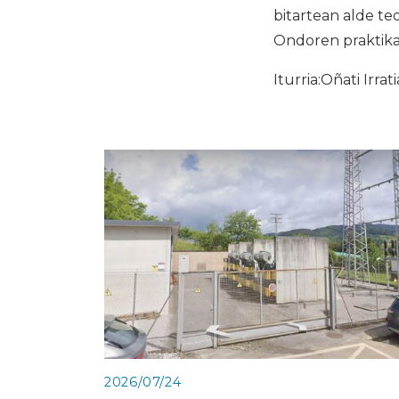
bitartean alde te
Ondoren praktika
Iturria:Oñati Irrati
2026/07/24