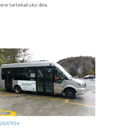
 ere tartekatuko dira.
26/07/24