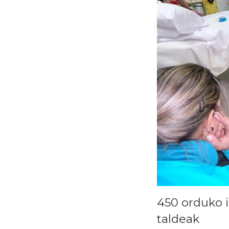
450 orduko i
taldeak