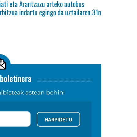
ati eta Arantzazu arteko autobus
rbitzua indartu egingo da uztailaren 31n
boletinera
lbisteak astean behin!
HARPIDETU