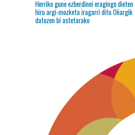
Herriko gune ezberdinei eragingo dieten
hiru argi-mozketa iragarri ditu Oñargik
datozen bi astetarako