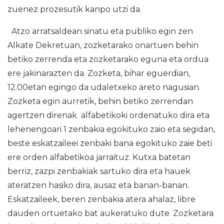
zuenez prozesutik kanpo utzi da.
Atzo arratsaldean sinatu eta publiko egin zen
Alkate Dekretuan, zozketarako onartuen behin
betiko zerrenda eta zozketarako eguna eta ordua
ere jakinarazten da. Zozketa, bihar eguerdian,
12.00etan egingo da udaletxeko areto nagusian.
Zozketa egin aurretik, behin betiko zerrendan
agertzen direnak alfabetikoki ordenatuko dira eta
lehenengoari 1 zenbakia egokituko zaio eta segidan,
beste eskatzaileei zenbaki bana egokituko zaie beti
ere orden alfabetikoa jarraituz. Kutxa batetan
berriz, zazpi zenbakiak sartuko dira eta hauek
ateratzen hasiko dira, ausaz eta banan-banan.
Eskatzaileek, beren zenbakia atera ahalaz, libre
dauden ortuetako bat aukeratuko dute. Zozketara