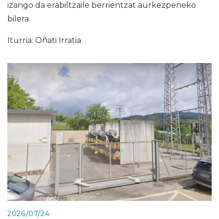
izango da erabiltzaile berrientzat aurkezpeneko
bilera.
Iturria: Oñati Irratia
2026/07/24