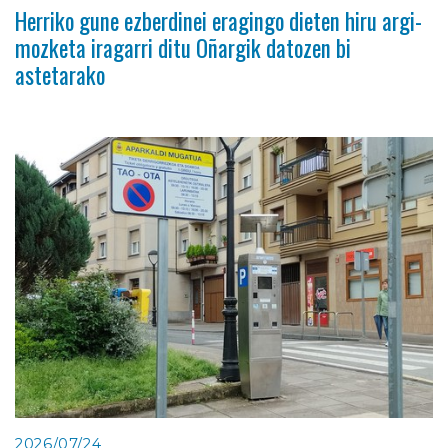
Herriko gune ezberdinei eragingo dieten hiru argi-
mozketa iragarri ditu Oñargik datozen bi
astetarako
2026/07/24