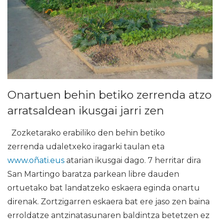
Onartuen behin betiko zerrenda atzo
arratsaldean ikusgai jarri zen
Zozketarako erabiliko den behin betiko
zerrenda udaletxeko iragarki taulan eta
www.oñati.eus
atarian ikusgai dago. 7 herritar dira
San Martingo baratza parkean libre dauden
ortuetako bat landatzeko eskaera eginda onartu
direnak. Zortzigarren eskaera bat ere jaso zen baina
erroldatze antzinatasunaren baldintza betetzen ez