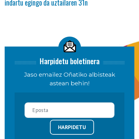
indartu egingo da uztailaren 31n
Harpidetu boletinera
Jaso emailez Oñatiko albisteak
astean behin!
HARPIDETU