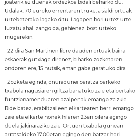
joaterik ez duenak ordezkoa bidali beharko du.
Udalak, 70 euroko errentaren truke, aisialdi ortuak
urtebeterako lagako ditu. Lagapen hori urtez urte
luzatu ahal izango da, gehienez, bost urteko
mugarekin.
22 dira San Martinen libre dauden ortuak baina
eskaerak gutxiago direnez, biharko zozketaren
ondoren ere, 15 hutsik, eman gabe geratuko dira.
Zozketa eginda, onuradunei baratza parkeko
txabola nagusiaren giltza banatuko zaie eta bertako
funtzionamenduaren azalpenak emango zaizkie.
Bide batez, erabiltzaileen elkartearen berri emango
zaie eta elkarte honek hilaren 23an bilera egingo
duela jakinaraziko zaie. Ortuen txabola gunean
arratsaldeko 17.00etan egingo den batzar hori