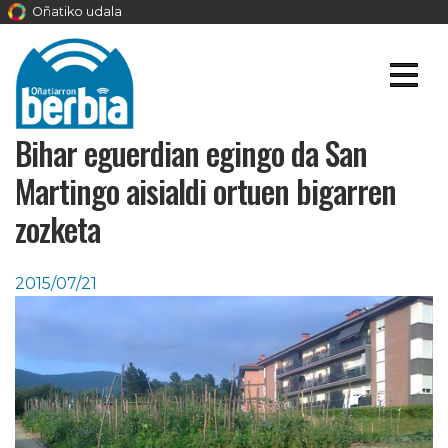
Oñatiko udala
Bihar eguerdian egingo da San
Martingo aisialdi ortuen bigarren
zozketa
2015/07/21