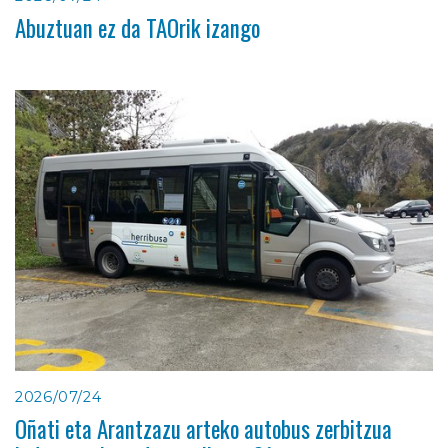
Abuztuan ez da TAOrik izango
2026/07/24
Oñati eta Arantzazu arteko autobus zerbitzua