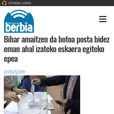
Oñatiko udala
Bihar amaitzen da botoa posta bidez
eman ahal izateko eskaera egiteko
epea
2015/12/09