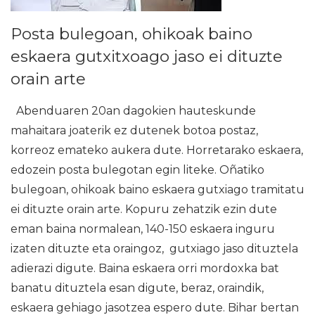
Posta bulegoan, ohikoak baino
eskaera gutxitxoago jaso ei dituzte
orain arte
Abenduaren 20an dagokien hauteskunde
mahaitara joaterik ez dutenek botoa postaz,
korreoz emateko aukera dute. Horretarako eskaera,
edozein posta bulegotan egin liteke. Oñatiko
bulegoan, ohikoak baino eskaera gutxiago tramitatu
ei dituzte orain arte. Kopuru zehatzik ezin dute
eman baina normalean, 140-150 eskaera inguru
izaten dituzte eta oraingoz, gutxiago jaso dituztela
adierazi digute. Baina eskaera orri mordoxka bat
banatu dituztela esan digute, beraz, oraindik,
eskaera gehiago jasotzea espero dute. Bihar bertan