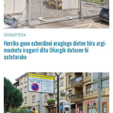
2026/07/24
Herriko gune ezberdinei eragingo dieten hiru argi-
mozketa iragarri ditu Oñargik datozen bi
astetarako