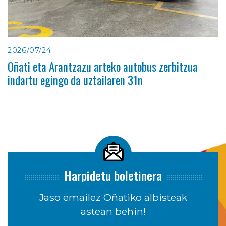
2026/07/24
Oñati eta Arantzazu arteko autobus zerbitzua
indartu egingo da uztailaren 31n
Harpidetu boletinera
Jaso emailez Oñatiko albisteak
astean behin!