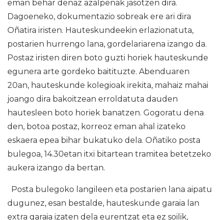
eman behar denaz azalpenak jasotzen dira.
Dagoeneko, dokumentazio sobreak ere ari dira
Oñatira iristen. Hauteskundeekin erlazionatuta,
postarien hurrengo lana, gordelariarena izango da.
Postaz iristen diren boto guzti horiek hauteskunde
egunera arte gordeko baitituzte. Abenduaren
20an, hauteskunde kolegioak irekita, mahaiz mahai
joango dira bakoitzean erroldatuta dauden
hautesleen boto horiek banatzen. Gogoratu dena
den, botoa postaz, korreoz eman ahal izateko
eskaera epea bihar bukatuko dela. Oñatiko posta
bulegoa, 14.30etan itxi bitartean tramitea betetzeko
aukera izango da bertan.
Posta bulegoko langileen eta postarien lana aipatu
dugunez, esan bestalde, hauteskunde garaia lan
extra garaia izaten dela eurentzat eta ez soilik,