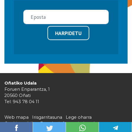
HARPIDETU
Oñatiko Udala
Foruen Enparantza, 1
20560 Oñati
Tel: 943 78 04 11
Web mapa
Irisgarritasuna
Lege oharra
Cookie politika
Barruko informazio kanala