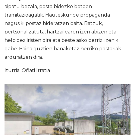
aipatu bezala, posta bidezko botoen
tramitazioagatik. Hauteskunde propaganda
nagusiki postaz bideratzen baita. Batzuk,
pertsonalizatuta, hartzailearen izen abizen eta
helbidez iristen dira eta beste asko berriz, izenik
gabe. Baina guztien banaketaz herriko postariak
arduratzen dira.
Iturria: Oñati Irratia