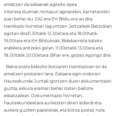
amaitzen da eskaerak egiteko epea.
Interesa duenak nortasun agiriarekin, karnetarekin
joan behar du. EAJ eta EH Bildu ere ari dira
tramitazio horretan laguntzen. Jeltzaleak Batzokian
egoten dira11.30tatik 12.30etara eta 18.00tatik
19.00tara eta EH Bildukoak, Bidebarrieta kaleko
erabilera anitzeko gelan, 11.00etatik 13.00era eta
18..00tatik 20.00etara. Bihar ere, goizez egongo dira.
Baina posta bidezko botoaren tramitazioan ez da
amaitzen postarien lana. Eskaera egin ondoren
Hauteskunde Juntak igortzen duen dokumentazio
guztia, eskura eraman behar izaten baitiote
eskatzaileari. Dokumentazio horretan,
hauteskundeetara aurkezten diren alderdi eta
aukera guztien papeletak, eta botoa postaz nola