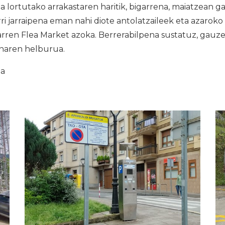
ta lortutako arrakastaren haritik, bigarrena, maiatzean
rri jarraipena eman nahi diote antolatzaileek eta azarok
rren Flea Market azoka. Berrerabilpena sustatuz, gauzei
naren helburua.
ia