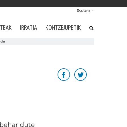
Euskara
STEAK
IRRATIA
KONTZEJUPETIK
 da
 behar dute