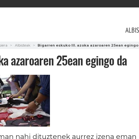
ALBI
iera
Albisteak
Bigarren eskuko III. azoka azaroaren 25ean egingo
oka azaroaren 25ean egingo da
aman nahi dituztenek aurrez izena eman