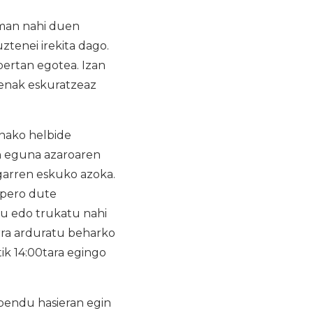
aman nahi duen
ztenei irekita dago.
bertan egotea. Izan
menak eskuratzeaz
nako helbide
 eguna azaroaren
igarren eskuko azoka.
espero dute
ldu edo trukatu nahi
rra arduratu beharko
tik 14:00tara egingo
bendu hasieran egin