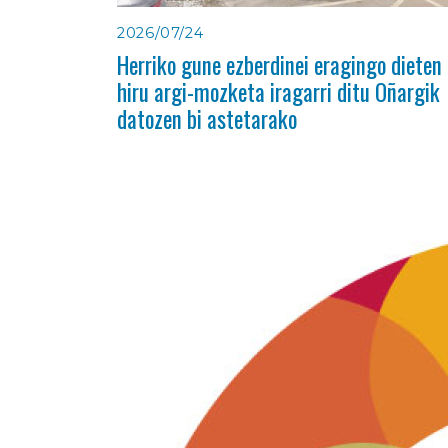
2026/07/24
Herriko gune ezberdinei eragingo dieten
hiru argi-mozketa iragarri ditu Oñargik
datozen bi astetarako