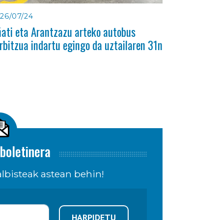
26/07/24
ati eta Arantzazu arteko autobus
rbitzua indartu egingo da uztailaren 31n
boletinera
lbisteak astean behin!
HARPIDETU