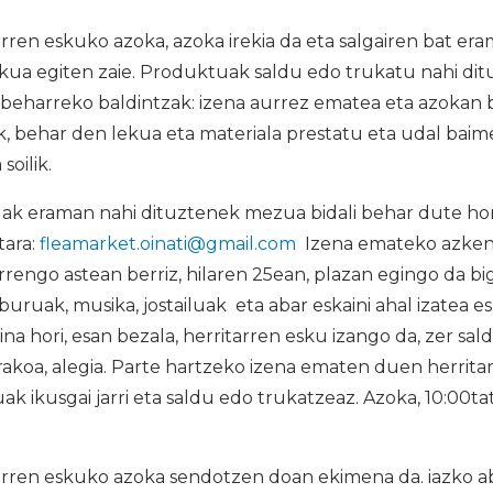
ren eskuko azoka, azoka irekia da eta salgairen bat er
lekua egiten zaie. Produktuak saldu edo trukatu nahi ditu
e beharreko baldintzak: izena aurrez ematea eta azokan 
ak, behar den lekua eta materiala prestatu eta udal bai
soilik.
k eraman nahi dituztenek mezua bidali behar dute ho
tara:
fleamarket.oinati@gmail.com
Izena emateko azken
rrengo astean berriz, hilaren 25ean, plazan egingo da b
iburuak, musika, jostailuak eta abar eskaini ahal izatea 
ina hori, esan bezala, herritarren esku izango da, zer sa
akoa, alegia. Parte hartzeko izena ematen duen herrita
k ikusgai jarri eta saldu edo trukatzeaz. Azoka, 10:00ta
rren eskuko azoka sendotzen doan ekimena da. iazko a