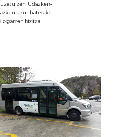
 gauzatu zen. Udazken-
o azken larunbaterako
 bigarren bizitza