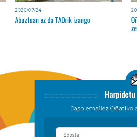
2026/07/24
20
Abuztuan ez da TAOrik izango
Oñ
ze
Harpidetu 
Jaso emailez Oñatiko a