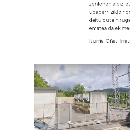
zenlehen aldiz, e
udaberri ziklo ho
deitu dute hiruga
ematea da ekime
Iturria: Oñati Irrat