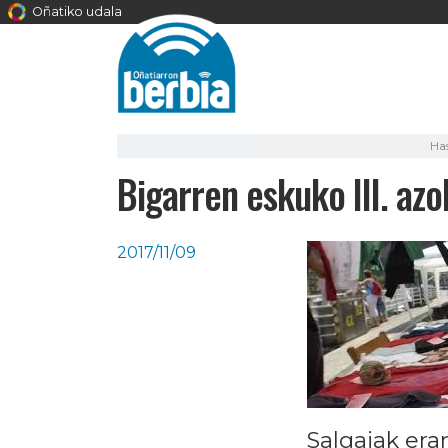
Oñatiko udala
Has
Bigarren eskuko III. az
2017/11/09
Salgaiak er