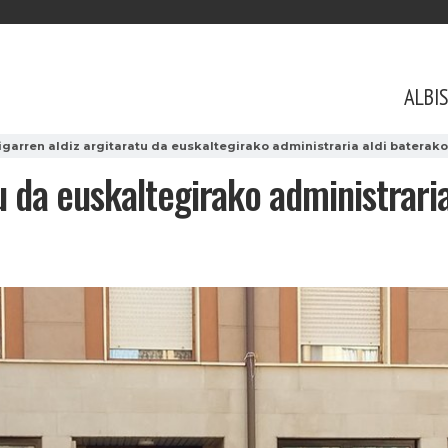
ALBI
igarren aldiz argitaratu da euskaltegirako administraria aldi baterak
u da euskaltegirako administrari