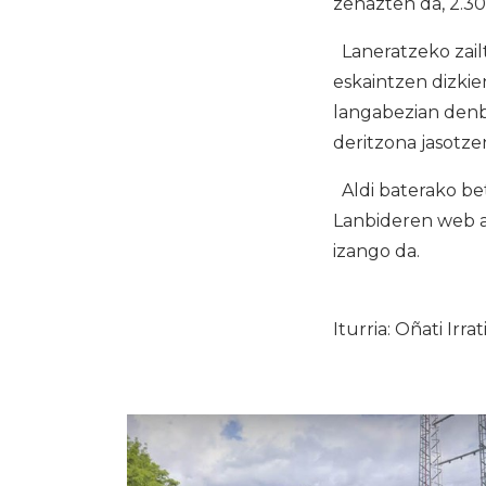
zehazten da, 2.30
Laneratzeko zail
eskaintzen dizki
langabezian denb
deritzona jasotze
Aldi baterako bet
Lanbideren web a
izango da.
Iturria: Oñati Irrat