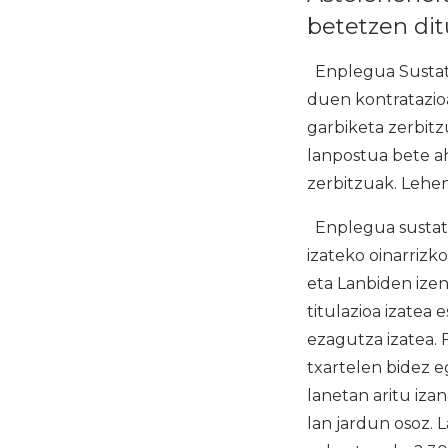
betetzen dit
Enplegua Sustatz
duen kontratazioa
garbiketa zerbitzu
lanpostua bete ah
zerbitzuak. Lehe
Enplegua sustatz
izateko oinarrizk
eta Lanbiden izen
titulazioa izatea
ezagutza izatea. 
txartelen bidez e
lanetan aritu iza
lan jardun osoz. 