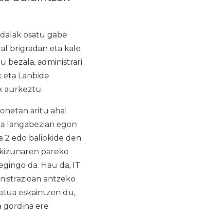
dalak osatu gabe
al brigradan eta kale
u bezala, administrari
k eta Lanbide
k aurkeztu.
onetan aritu ahal
eta langabezian egon
a 2 edo baliokide den
kakizunaren pareko
egingo da. Hau da, IT
nistrazioan antzeko
ratua eskaintzen du,
a gordina ere