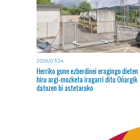
2026/07/24
Herriko gune ezberdinei eragingo dieten
hiru argi-mozketa iragarri ditu Oñargik
datozen bi astetarako