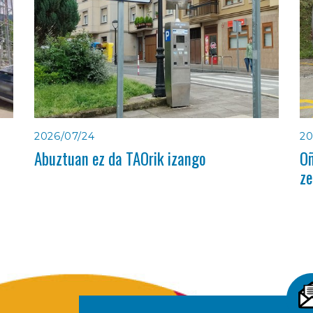
2026/07/24
20
Abuztuan ez da TAOrik izango
Oñ
ze