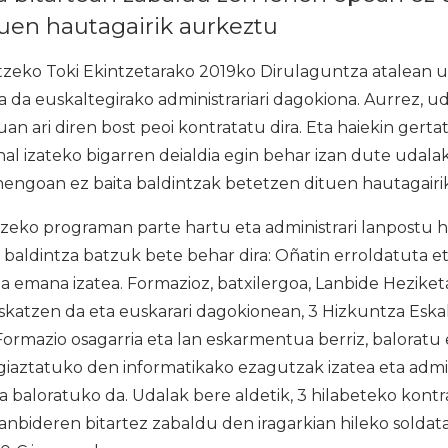
uen hautagairik aurkeztu
eko Toki Ekintzetarako 2019ko Dirulaguntza atalean u
 da euskaltegirako administrariari dagokiona. Aurrez, ud
an ari diren bost peoi kontratatu dira. Eta haiekin gertat
al izateko bigarren deialdia egin behar izan dute udala
nengoan ez baita baldintzak betetzen dituen hautagairi
eko programan parte hartu eta administrari lanpostu h
o baldintza batzuk bete behar dira: Oñatin erroldatuta 
a emana izatea. Formazioz, batxilergoa, Lanbide Heziket
 eskatzen da eta euskarari dagokionean, 3 Hizkuntza Es
Formazio osagarria eta lan eskarmentua berriz, baloratu 
giaztatuko den informatikako ezagutzak izatea eta admi
na baloratuko da. Udalak bere aldetik, 3 hilabeteko kont
Lanbideren bitartez zabaldu den iragarkian hileko soldat