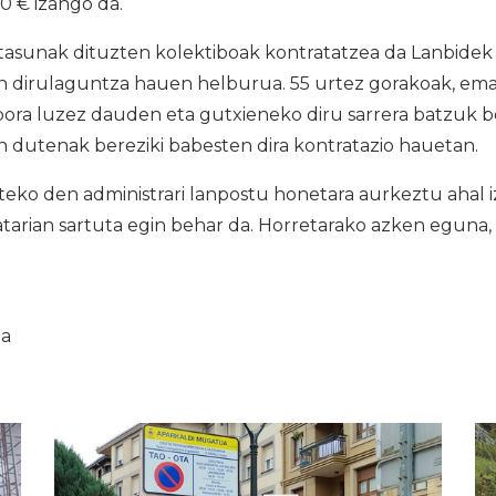
0 € izango da.
tasunak dituzten kolektiboak kontratatzea da Lanbidek
en dirulaguntza hauen helburua. 55 urtez gorakoak, e
ora luzez dauden eta gutxieneko diru sarrera batzuk 
n dutenak bereziki babesten dira kontratazio hauetan.
eko den administrari lanpostu honetara aurkeztu ahal i
tarian sartuta egin behar da. Horretarako azken eguna,
ia