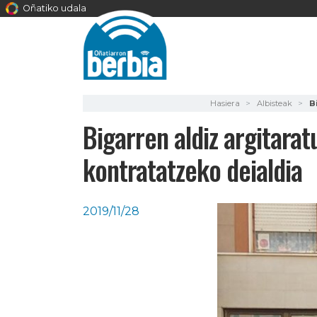
Oñatiko udala
Hasiera
Albisteak
B
Bigarren aldiz argitarat
kontratatzeko deialdia
2019/11/28