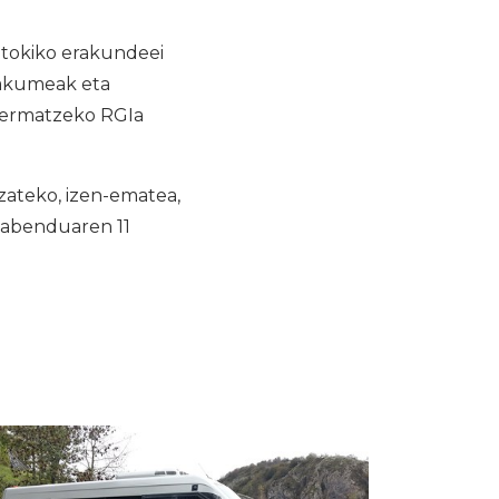
 tokiko erakundeei
makumeak eta
bermatzeko RGIa
zateko, izen-ematea,
 abenduaren 11