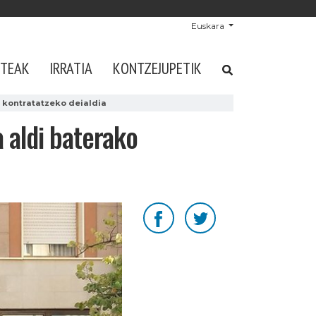
Euskara
STEAK
IRRATIA
KONTZEJUPETIK
o kontratatzeko deialdia
a aldi baterako