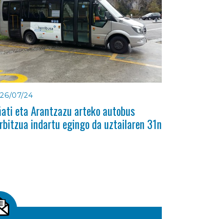
26/07/24
ati eta Arantzazu arteko autobus
rbitzua indartu egingo da uztailaren 31n