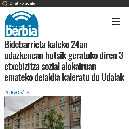
Oñatiko udala
Bidebarrieta kaleko 24an
udazkenean hutsik geratuko diren 3
etxebizitza sozial alokairuan
emateko deialdia kaleratu du Udalak
2016/03/09