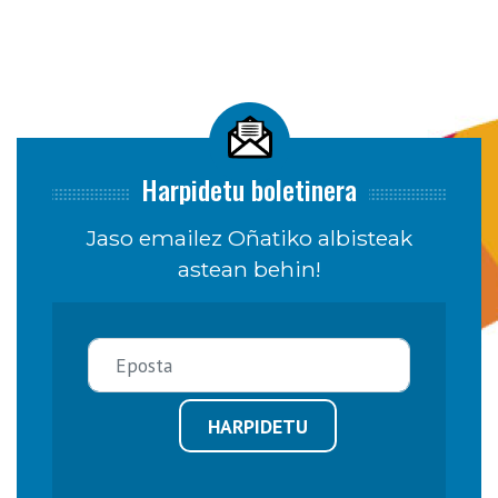
Harpidetu boletinera
Jaso emailez Oñatiko albisteak
astean behin!
HARPIDETU