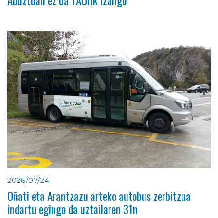
Abuztuan ez da TAOrik izango
2026/07/24
Oñati eta Arantzazu arteko autobus zerbitzua
indartu egingo da uztailaren 31n