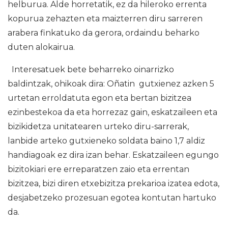
helburua. Alde horretatik, ez da hileroko errenta
kopurua zehazten eta maizterren diru sarreren
arabera finkatuko da gerora, ordaindu beharko
duten alokairua.
Interesatuek bete beharreko oinarrizko
baldintzak, ohikoak dira: Oñatin gutxienez azken 5
urtetan erroldatuta egon eta bertan bizitzea
ezinbestekoa da eta horrezaz gain, eskatzaileen eta
bizikidetza unitatearen urteko diru-sarrerak,
lanbide arteko gutxieneko soldata baino 1,7 aldiz
handiagoak ez dira izan behar. Eskatzaileen egungo
bizitokiari ere erreparatzen zaio eta errentan
bizitzea, bizi diren etxebizitza prekarioa izatea edota,
desjabetzeko prozesuan egotea kontutan hartuko
da.