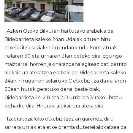
Azken Osoko Bilkuran hartutako erabakia da.
Bidebarrieta kaleko 24an Udalak dituen hiru
etxebizitza sozialen errendamendu kontratuak
irailaren 30 eta urriaren 31an beteko dira. Egungo
maizterrei horren jakinarazpena egiteaz bat, berriro
alokairura ateratzea erabaki da. Bidebarrieta kaleko
24an, hirugarren solairuko C etxebizitza da irailaren
30ean hutsik geratuko dena, beste biak,
Bidebarrieta 24-2.B eta 2.D urriaren 31rako libratu
beharko dira. Hirurak, alokairura atera dira.
Izaera sozialeko etxebizitzez ari garenez, diru
sarrera urriak eta etxe premia dutenei alokatzea da