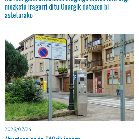
mozketa iragarri ditu Oñargik datozen bi
astetarako
2026/07/24