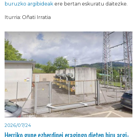
buruzko argibideak
ere bertan eskuratu daitezke.
Iturria: Oñati Irratia
2026/07/24
Herriko gune ezberdinei eragingo dieten hiru argi-