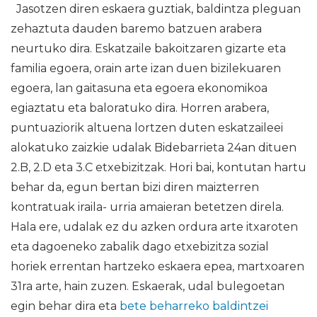
Jasotzen diren eskaera guztiak, baldintza pleguan
zehaztuta dauden baremo batzuen arabera
neurtuko dira. Eskatzaile bakoitzaren gizarte eta
familia egoera, orain arte izan duen bizilekuaren
egoera, lan gaitasuna eta egoera ekonomikoa
egiaztatu eta baloratuko dira. Horren arabera,
puntuaziorik altuena lortzen duten eskatzaileei
alokatuko zaizkie udalak Bidebarrieta 24an dituen
2.B, 2.D eta 3.C etxebizitzak. Hori bai, kontutan hartu
behar da, egun bertan bizi diren maizterren
kontratuak iraila- urria amaieran betetzen direla.
Hala ere, udalak ez du azken ordura arte itxaroten
eta dagoeneko zabalik dago etxebizitza sozial
horiek errentan hartzeko eskaera epea, martxoaren
31ra arte, hain zuzen. Eskaerak, udal bulegoetan
egin behar dira eta
bete beharreko baldintzei