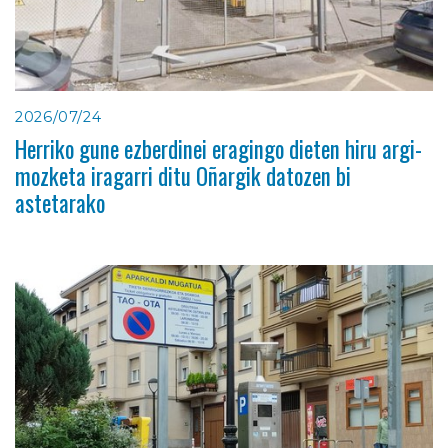
2026/07/24
Herriko gune ezberdinei eragingo dieten hiru argi-
mozketa iragarri ditu Oñargik datozen bi
astetarako