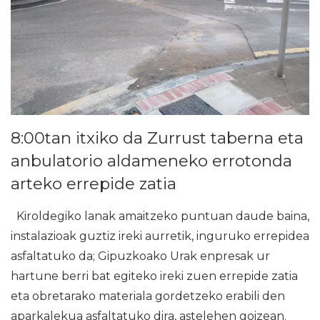
8:00tan itxiko da Zurrust taberna eta
anbulatorio aldameneko errotonda
arteko errepide zatia
Kiroldegiko lanak amaitzeko puntuan daude baina,
instalazioak guztiz ireki aurretik, inguruko errepidea
asfaltatuko da; Gipuzkoako Urak enpresak ur
hartune berri bat egiteko ireki zuen errepide zatia
eta obretarako materiala gordetzeko erabili den
aparkalekua asfaltatuko dira, astelehen goizean.