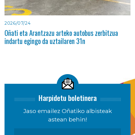
2026/07/24
Oñati eta Arantzazu arteko autobus zerbitzua
indartu egingo da uztailaren 31n
Harpidetu boletinera
Jaso emailez Oñatiko albisteak
astean behin!