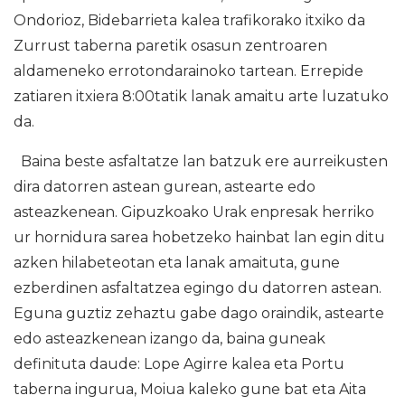
Ondorioz, Bidebarrieta kalea trafikorako itxiko da
Zurrust taberna paretik osasun zentroaren
aldameneko errotondarainoko tartean. Errepide
zatiaren itxiera 8:00tatik lanak amaitu arte luzatuko
da.
Baina beste asfaltatze lan batzuk ere aurreikusten
dira datorren astean gurean, astearte edo
asteazkenean. Gipuzkoako Urak enpresak herriko
ur hornidura sarea hobetzeko hainbat lan egin ditu
azken hilabeteotan eta lanak amaituta, gune
ezberdinen asfaltatzea egingo du datorren astean.
Eguna guztiz zehaztu gabe dago oraindik, astearte
edo asteazkenean izango da, baina guneak
definituta daude: Lope Agirre kalea eta Portu
taberna ingurua, Moiua kaleko gune bat eta Aita