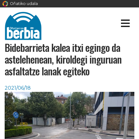
Oñatiko udala
Bidebarrieta kalea itxi egingo da
astelehenean, kiroldegi inguruan
asfaltatze lanak egiteko
2021/06/18