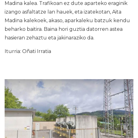
Madina kalea. Trafikoan ez dute aparteko eraginik
izango asfaltatze lan hauek, eta izatekotan, Aita
Madina kalekoek, akaso, aparkaleku batzuk kendu
beharko baitira. Baina hori guztia datorren astea
hasieran zehaztu eta jakinaraziko da.
Iturria: Oñati Irratia