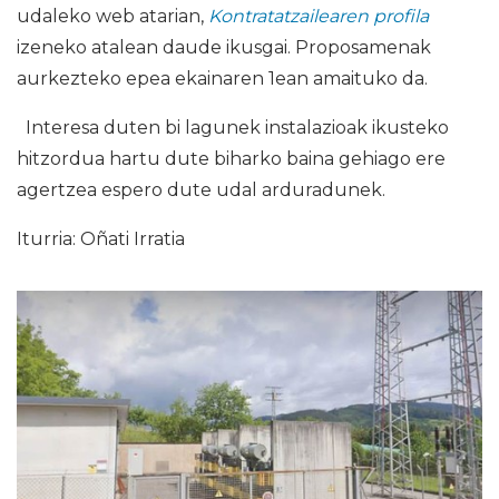
udaleko web atarian,
Kontratatzailearen profila
izeneko atalean daude ikusgai. Proposamenak
aurkezteko epea ekainaren 1ean amaituko da.
Interesa duten bi lagunek instalazioak ikusteko
hitzordua hartu dute biharko baina gehiago ere
agertzea espero dute udal arduradunek.
Iturria: Oñati Irratia