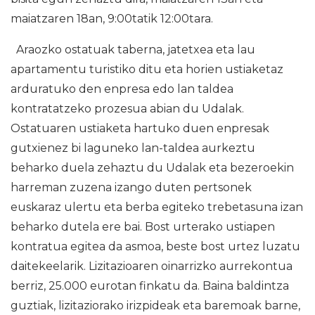
maiatzaren 18an, 9:00tatik 12:00tara.
Araozko ostatuak taberna, jatetxea eta lau
apartamentu turistiko ditu eta horien ustiaketaz
arduratuko den enpresa edo lan taldea
kontratatzeko prozesua abian du Udalak.
Ostatuaren ustiaketa hartuko duen enpresak
gutxienez bi laguneko lan-taldea aurkeztu
beharko duela zehaztu du Udalak eta bezeroekin
harreman zuzena izango duten pertsonek
euskaraz ulertu eta berba egiteko trebetasuna izan
beharko dutela ere bai. Bost urterako ustiapen
kontratua egitea da asmoa, beste bost urtez luzatu
daitekeelarik. Lizitazioaren oinarrizko aurrekontua
berriz, 25.000 eurotan finkatu da. Baina baldintza
guztiak, lizitaziorako irizpideak eta baremoak barne,