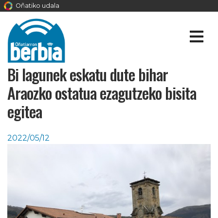
Oñatiko udala
Bi lagunek eskatu dute bihar
Araozko ostatua ezagutzeko bisita
egitea
2022/05/12