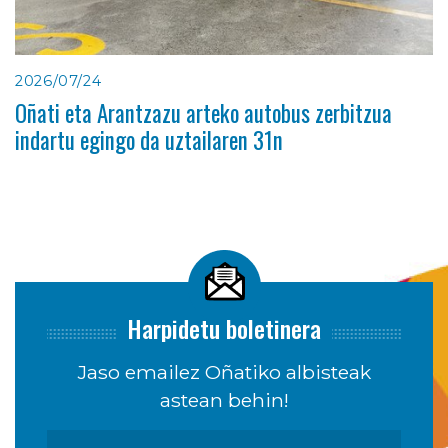
2026/07/24
Oñati eta Arantzazu arteko autobus zerbitzua
indartu egingo da uztailaren 31n
Harpidetu boletinera
Jaso emailez Oñatiko albisteak
astean behin!