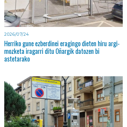
2026/07/24
Herriko gune ezberdinei eragingo dieten hiru argi-
mozketa iragarri ditu Oñargik datozen bi
astetarako