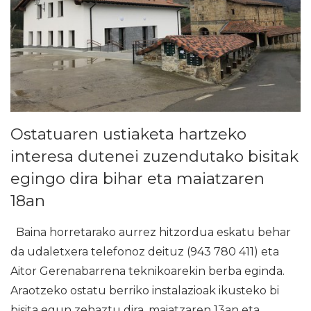
Ostatuaren ustiaketa hartzeko
interesa dutenei zuzendutako bisitak
egingo dira bihar eta maiatzaren
18an
Baina horretarako aurrez hitzordua eskatu behar
da udaletxera telefonoz deituz (943 780 411) eta
Aitor Gerenabarrena teknikoarekin berba eginda.
Araotzeko ostatu berriko instalazioak ikusteko bi
bisita egun zehaztu dira, maiatzaren 13an eta