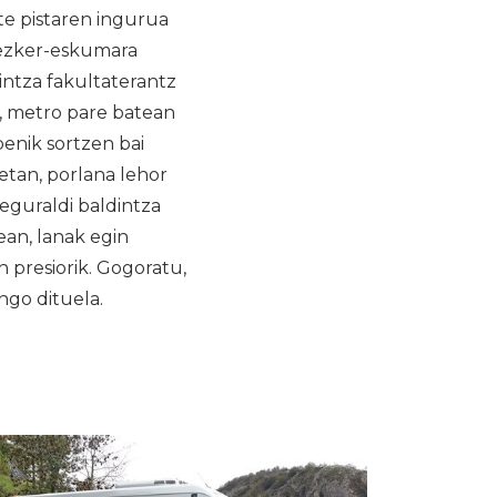
te pistaren ingurua
 ezker-eskumara
intza fakultaterantz
e, metro pare batean
enik sortzen bai
etan, porlana lehor
eguraldi baldintza
an, lanak egin
 presiorik. Gogoratu,
ngo dituela.