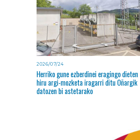
2026/07/24
Herriko gune ezberdinei eragingo dieten
hiru argi-mozketa iragarri ditu Oñargik
datozen bi astetarako