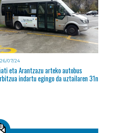
26/07/24
ati eta Arantzazu arteko autobus
rbitzua indartu egingo da uztailaren 31n