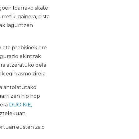
goen Ibarrako skate
retik, gainera, pista
iak laguntzen
 eta prebisioek ere
gurazio ekintzak
ira atzeratuko dela
k egin asmo zirela.
na antolatutako
arri zen hip hop
rera
DUO KIE,
ztelekuan.
rtuari eusten zaio