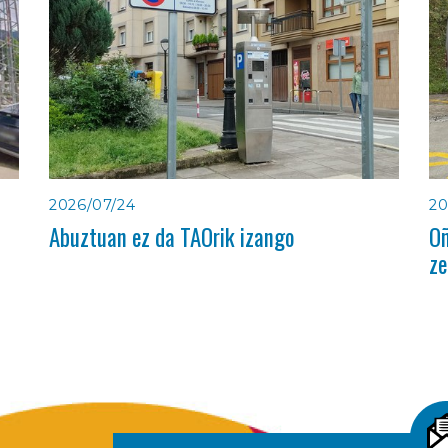
2026/07/24
20
Abuztuan ez da TAOrik izango
Oñ
ze