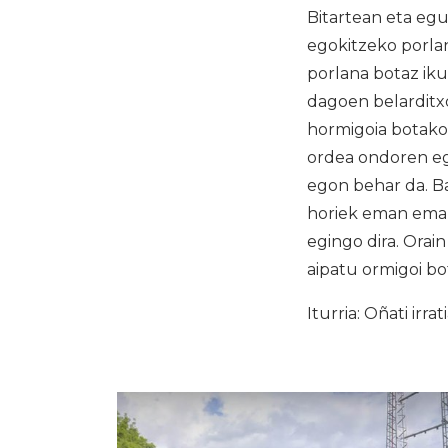
Bitartean eta eg
egokitzeko porlan
porlana botaz ik
dagoen belarditx
hormigoia botako
ordea ondoren eg
egon behar da. B
horiek eman eman
egingo dira. Orai
aipatu ormigoi bo
Iturria: Oñati irrat