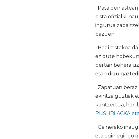
Pasa den astean 
pista ofizialki in
ingurua zabaltze
bazuen.
Begi bistakoa da 
ez dute hobekuntz
bertan behera uzt
esan digu gaztedi
Zapatuan beraz e
ekintza guztiak e
kontzertua, hori 
RUSHBLACKA eta
Gainerako inaugu
eta egin egingo d