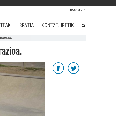
Euskara
STEAK
IRRATIA
KONTZEJUPETIK
razioa.
azioa.