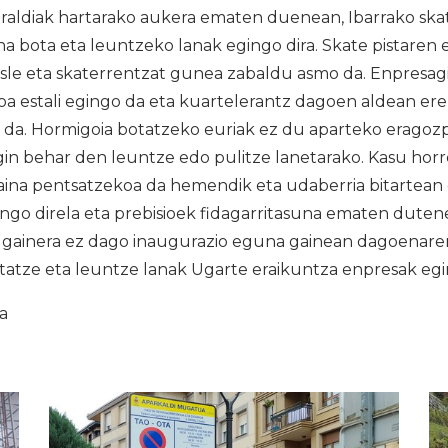
uraldiak hartarako aukera ematen duenean, Ibarrako ska
a bota eta leuntzeko lanak egingo dira. Skate pistaren
usle eta skaterrentzat gunea zabaldu asmo da. Enpresag
oa estali egingo da eta kuartelerantz dagoen aldean er
 da. Hormigoia botatzeko euriak ez du aparteko eragozp
in behar den leuntze edo pulitze lanetarako. Kasu horr
aina pentsatzekoa da hemendik eta udaberria bitartean 
go direla eta prebisioek fidagarritasuna ematen dutene
n gainera ez dago inaugurazio eguna gainean dagoenaren
tatze eta leuntze lanak Ugarte eraikuntza enpresak egi
ia