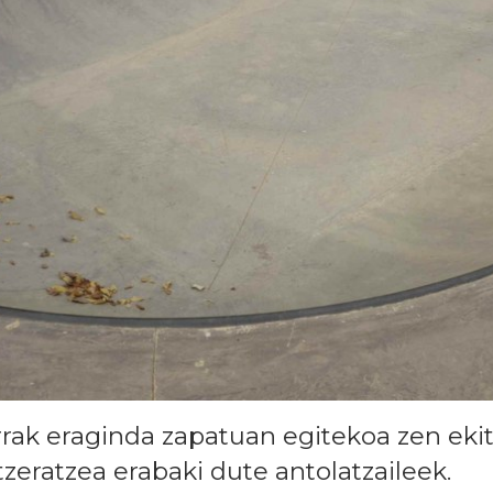
rrak eraginda zapatuan egitekoa zen ekit
tzeratzea erabaki dute antolatzaileek.