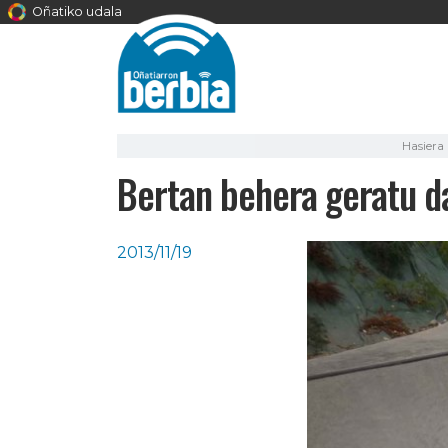
Oñatiko udala
Hasiera
Bertan behera geratu da
2013/11/19