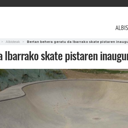
ALBI
Albisteak
Bertan behera geratu da Ibarrako skate pistaren inaugu
 Ibarrako skate pistaren inaugur