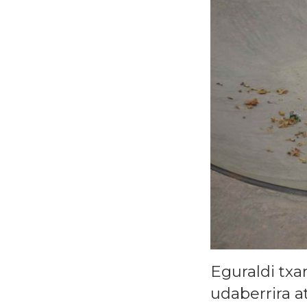
Eguraldi txa
udaberrira a