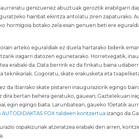
aurreratu genizuenez abuztuak geroztik erabilgarri da
auguratzeko hainbat ekintza antolatu ziren zapaturako. Aur
ko hormigoia botako zela esan genuen beti ere egurald
orain arteko eguraldiak ez duela hartarako biderik eman
arik iragarri datozen egunetarako. Horretxegatik, inau
ea erabaki da. Data berririk ez da finkatu baina udaberr
a teknikariak. Gogoratu, skate erakusketa eta txapelketa
z da Ibarrako skate pistaren inauguraziorik egingo bai
z dira bertan behera geratuko, gauean, Gaztelekuan irag
bai, egin egingo baita. Larunbatean, gaueko 10etatik aur
 AUTODIDAKTAS FOX taldeen kontzertua
izango da Ga
razio ospakizunak atzeratzea erabaki den arren, kontze
a.